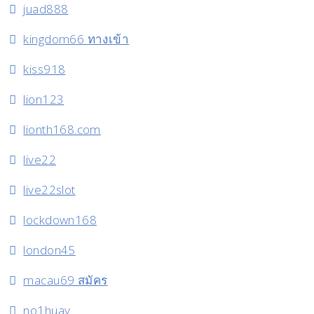
juad888
kingdom66 ทางเข้า
kiss918
lion123
lionth168.com
live22
live22slot
lockdown168
london45
macau69 สมัคร
no1huay