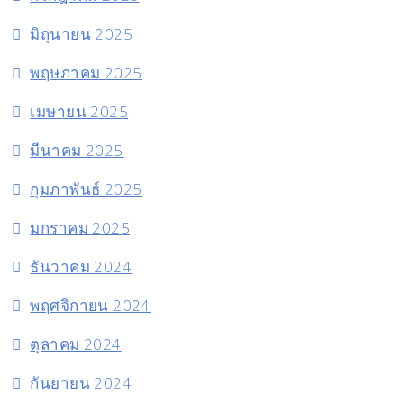
มิถุนายน 2025
พฤษภาคม 2025
เมษายน 2025
มีนาคม 2025
กุมภาพันธ์ 2025
มกราคม 2025
ธันวาคม 2024
พฤศจิกายน 2024
ตุลาคม 2024
กันยายน 2024