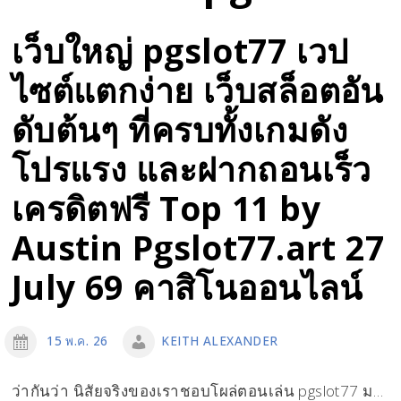
เว็บใหญ่ pgslot77 เวป
ไซต์แตกง่าย เว็บสล็อตอัน
ดับต้นๆ ที่ครบทั้งเกมดัง
โปรแรง และฝากถอนเร็ว
เครดิตฟรี Top 11 by
Austin Pgslot77.art 27
July 69 คาสิโนออนไลน์
15 พ.ค. 26
KEITH ALEXANDER
ว่ากันว่า นิสัยจริงของเราชอบโผล่ตอนเล่น pgslot77 ม…