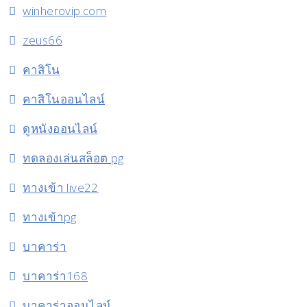
winherovip.com
zeus66
คาสิโน
คาสิโนออนไลน์
ดูหนังออนไลน์
ทดลองเล่นสล็อต pg
ทางเข้า live22
ทางเข้าpg
บาคาร่า
บาคาร่า168
บาคาร่าออนไลน์