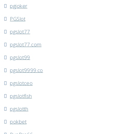
pgjoker
PGSlot
pgslot77
pgslot77.com
pgslot99
pgslot9999.co
pgslotceo
pgslotfish
pgslotth
pokbet