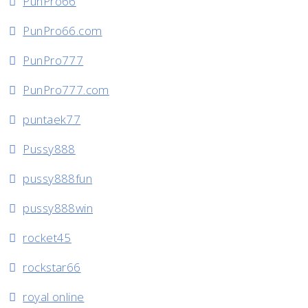
PunPro66
PunPro66.com
PunPro777
PunPro777.com
puntaek77
Pussy888
pussy888fun
pussy888win
rocket45
rockstar66
royal online