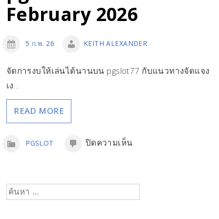
February 2026
ต้นๆ
ที่
ครบ
5 ก.พ. 26
KEITH ALEXANDER
ทั้ง
เกม
จัดการงบให้เล่นได้นานบน pgslot77 กับแนวทางจัดแจง
ดัง
เง…
โปร
READ MORE
แรง
และ
ฝาก
บน
ปิดความเห็น
PGSLOT
ถอน
Pg77
เร็ว
เวป
เครดิต
ไซต์
ค้นหา
ฟรี
ใหญ่
สำหรับ:
Top
สล็อต