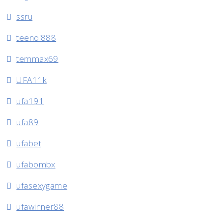
ssru
teenoi888
temmax69
UFA11k
ufa191
ufa89
ufabet
ufabombx
ufasexygame
ufawinner88