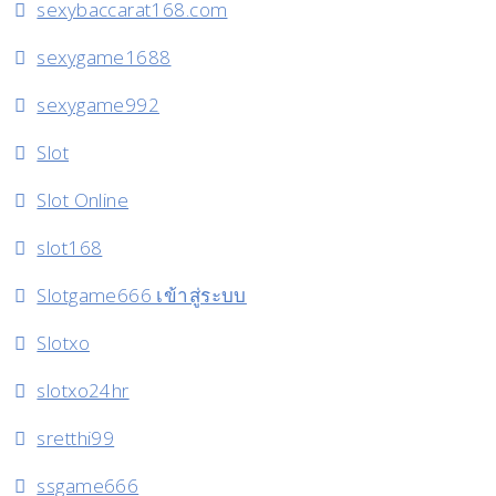
sexybaccarat168.com
sexygame1688
sexygame992
Slot
Slot Online
slot168
Slotgame666 เข้าสู่ระบบ
Slotxo
slotxo24hr
sretthi99
ssgame666