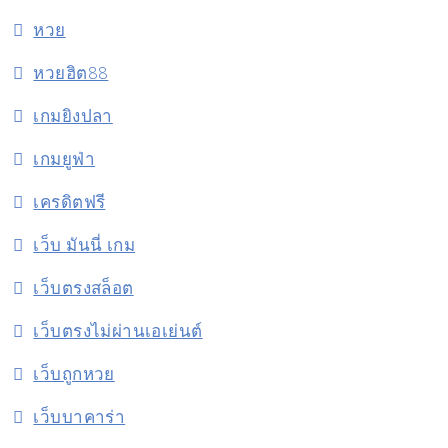
หวย
หวยฮิต88
เกมยิงปลา
เกมยูฟ่า
เครดิตฟรี
เว็บ มันนี่ เกม
เว็บตรงสล็อต
เว็บตรงไม่ผ่านเอเย่นต์
เว็บถูกหวย
เว็บบาคาร่า