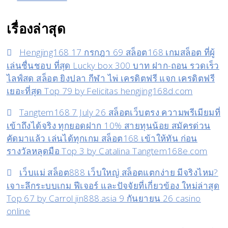
เรื่องล่าสุด
Hengjing168 17 กรกฎา 69 สล็อต168 เกมสล็อต ที่ผู้
เล่นชื่นชอบ ที่สุด Lucky box 300 บาท ฝาก-ถอน รวดเร็ว
ไลฟ์สด สล็อต ยิงปลา กีฬา ไพ่ เครดิตฟรี แจก เครดิตฟรี
เยอะที่สุด Top 79 by Felicitas hengjing168d.com
Tangtem168 7 July 26 สล็อตเว็บตรง ความพรีเมียมที่
เข้าถึงได้จริง ทุกยอดฝาก 10% สายทุนน้อย สมัครด่วน
คัดมาแล้ว เล่นได้ทุกเกม สล็อต168 เข้าให้ทัน ก่อน
รางวัลหลุดมือ Top 3 by Catalina Tangtem168e.com
เว็บแม่ สล็อต888 เว็บใหญ่ สล็อตแตกง่าย มีจริงไหม?
เจาะลึกระบบเกม ฟีเจอร์ และปัจจัยที่เกี่ยวข้อง ใหม่ล่าสุด
Top 67 by Carrol jin888.asia 9 กันยายน 26 casino
online