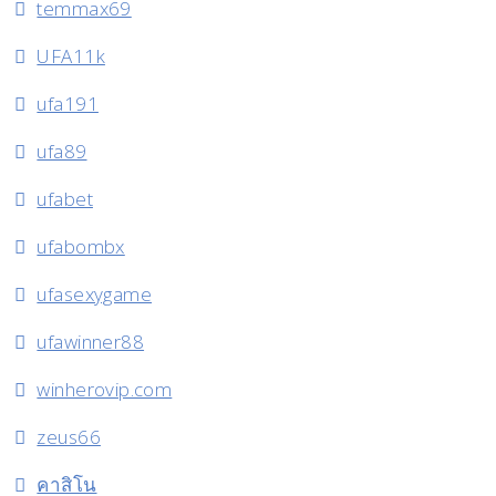
temmax69
UFA11k
ufa191
ufa89
ufabet
ufabombx
ufasexygame
ufawinner88
winherovip.com
zeus66
คาสิโน