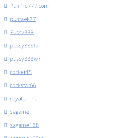
PunPro777.com
puntaek77
Pussy888
pussy888fun
pussy888win
rocket45
rockstar66
royal online
sagame
sagame168