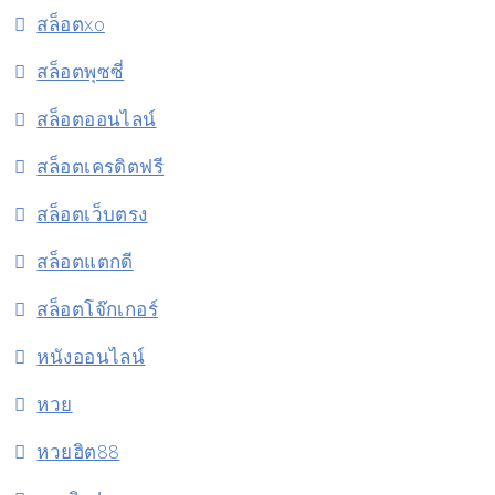
สล็อตxo
สล็อตพุซซี่
สล็อตออนไลน์
สล็อตเครดิตฟรี
สล็อตเว็บตรง
สล็อตแตกดี
สล็อตโจ๊กเกอร์
หนังออนไลน์
หวย
หวยฮิต88