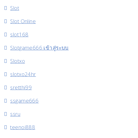
Slot
Slot Online
slot168
Slotgame666 เข้าสู่ระบบ
Slotxo
slotxo24hr
sretthi99
ssgame666
ssru
teenoi888