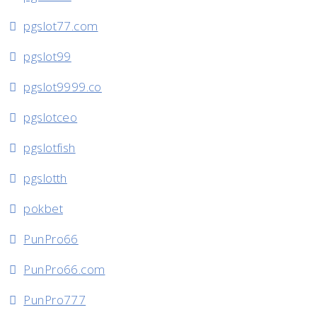
pgslot77.com
pgslot99
pgslot9999.co
pgslotceo
pgslotfish
pgslotth
pokbet
PunPro66
PunPro66.com
PunPro777