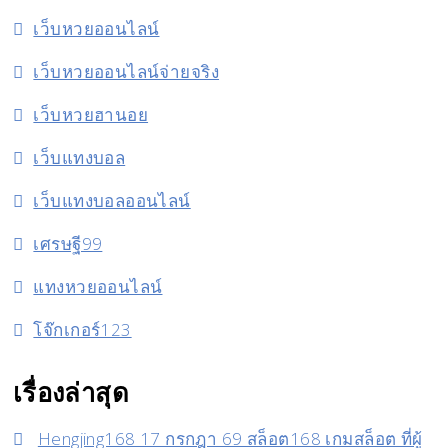
เว็บหวยออนไลน์
เว็บหวยออนไลน์จ่ายจริง
เว็บหวยฮานอย
เว็บแทงบอล
เว็บแทงบอลออนไลน์
เศรษฐี99
แทงหวยออนไลน์
โจ๊กเกอร์123
เรื่องล่าสุด
Hengjing168 17 กรกฎา 69 สล็อต168 เกมสล็อต ที่ผู้