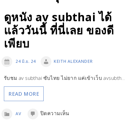
ดูหนัง av subthai ได้
แล้ววันนี้ ที่นี่เลย ของดี
เพียบ
24 มิ.ย. 24
KEITH ALEXANDER
รับชม av subthai ซับไทย ไม่ยาก แค่เข้าเว็บ avsubth…
READ MORE
บน
ปิดความเห็น
AV
ดู
หนัง av subthai ได้