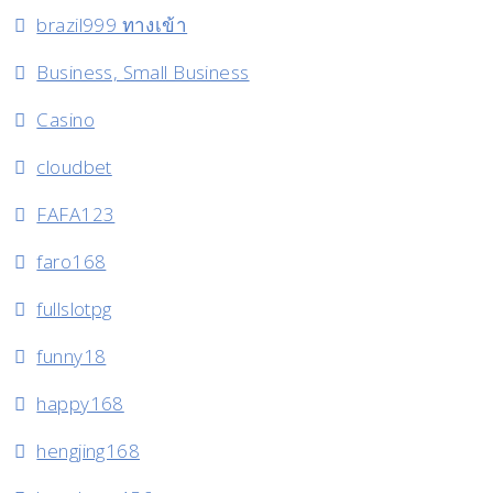
brazil999 ทางเข้า
Business, Small Business
Casino
cloudbet
FAFA123
faro168
fullslotpg
funny18
happy168
hengjing168