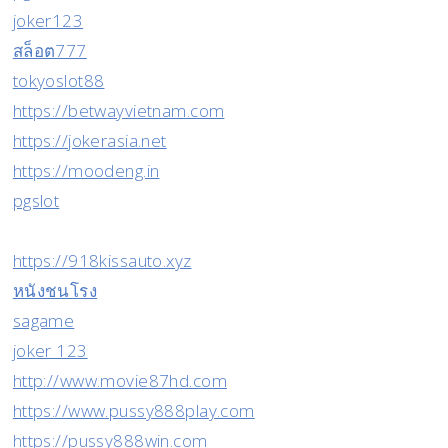
ไม่
joker123
เด้ง
สล็อต777
เกม
tokyoslot88
บา
https://betwayvietnam.com
คา
https://jokerasia.net
ร่า
https://moodeng.in
ที่
pgslot
เหมาะ
กับ
https://918kissauto.xyz
คน
หนังชนโรง
ไทย
sagame
บา
joker 123
คา
http://www.movie87hd.com
ร่า
https://www.pussy888play.com
แจก
https://pussy888win.com