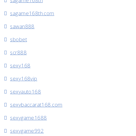
sagame168th
sagame168th.com
sawan888
sbobet
scr888
sexy168
sexy168vip
sexyauto168
sexybaccarat168.com
sexygame1688
sexygame992