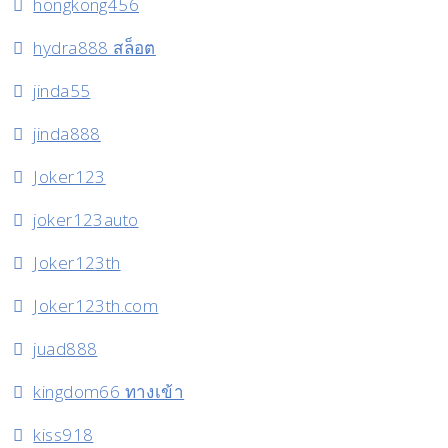
hongkong456
hydra888 สล็อต
jinda55
jinda888
Joker123
joker123auto
Joker123th
Joker123th.com
juad888
kingdom66 ทางเข้า
kiss918