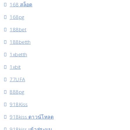
168 สล็อต
168pg
188bet
188betth
1xbetth
1xbit
77UFA
888pg
918Kiss
918kiss ดาวน์โหลด
918kiss เข้าสู่ระบบ