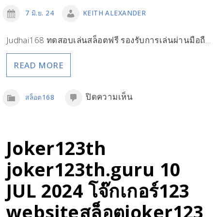
ทุน
7 มิ.ย. 24
KEITH ALEXANDER
2567
ฟรี
ไม่
Judhai168 ทดสอบเล่นสล็อตฟรี รองรับการเล่นผ่านมือถื…
ล็อค
READ MORE
ยู
สมี
ใบ
บน
ปิดความเห็น
สล็อต168
เซอร์
สล็อต168
รับรอง
Judhai168.win
hengjing
4
Joker123th
เฮง
ก.ค.
joker123th.guru 10
จริง
2024
เฮง
slot168
JUL 2024 โจ๊กเกอร์123
แน่
เว็บ
websiteสล็อตjoker123
Top
ใหญ่