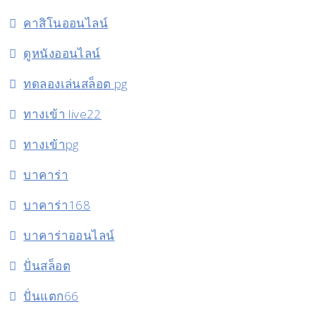
คาสิโนออนไลน์
ดูหนังออนไลน์
ทดลองเล่นสล็อต pg
ทางเข้า live22
ทางเข้าpg
บาคาร่า
บาคาร่า168
บาคาร่าออนไลน์
ปั่นสล็อต
ปั่นแตก66