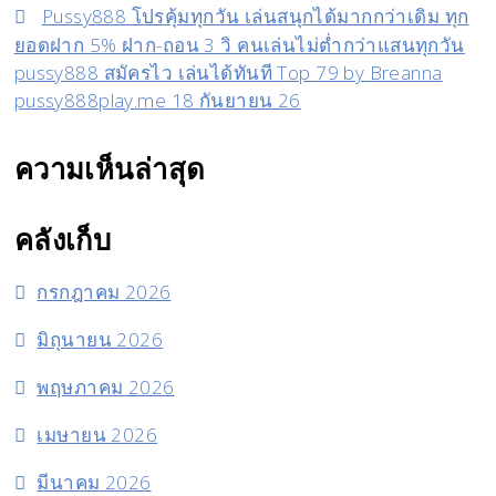
Pussy888 โปรคุ้มทุกวัน เล่นสนุกได้มากกว่าเดิม ทุก
ยอดฝาก 5% ฝาก-ถอน 3 วิ คนเล่นไม่ต่ำกว่าแสนทุกวัน
pussy888 สมัครไว เล่นได้ทันที Top 79 by Breanna
pussy888play.me 18 กันยายน 26
ความเห็นล่าสุด
คลังเก็บ
กรกฎาคม 2026
มิถุนายน 2026
พฤษภาคม 2026
เมษายน 2026
มีนาคม 2026