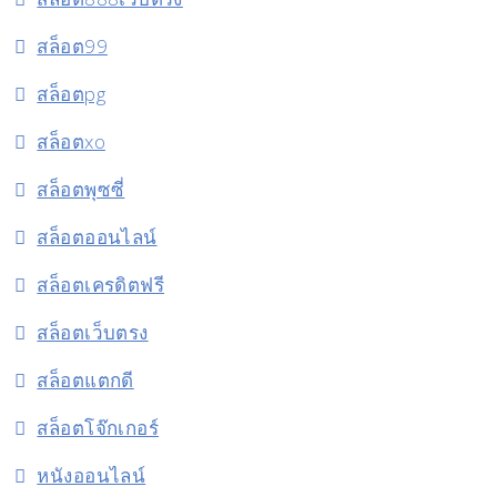
สล็อต99
สล็อตpg
สล็อตxo
สล็อตพุซซี่
สล็อตออนไลน์
สล็อตเครดิตฟรี
สล็อตเว็บตรง
สล็อตแตกดี
สล็อตโจ๊กเกอร์
หนังออนไลน์