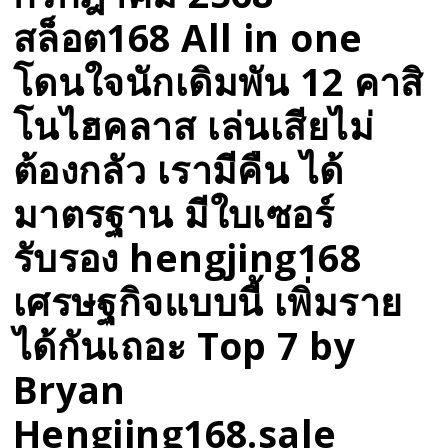
ได้
สล็อต168 All in one
เงิน
โดนใจนักเดิมพัน 12 คาสิ
จริง
โนไฮคลาส เล่นเสียไม่
Top
6
ต้องกลัว เรามีคืน ได้
by
มาตรฐาน มีใบเซอร์
Eric
slotxo24hra.com
รับรอง hengjing168
สม
เศรษฐกิจแบบนี้ เพิ่มราย
คร
ปุ๊บ
ได้กันเถอะ Top 7 by
รับ
Bryan
ทันที
1,000
Hengjing168.sale
มี