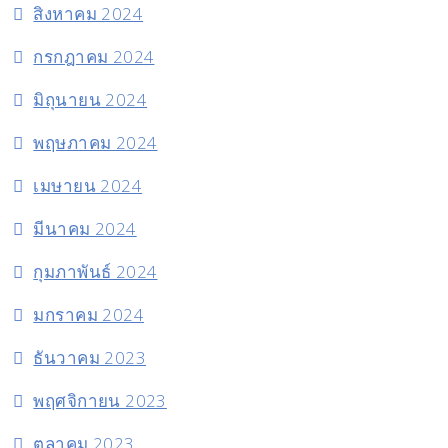
สิงหาคม 2024
กรกฎาคม 2024
มิถุนายน 2024
พฤษภาคม 2024
เมษายน 2024
มีนาคม 2024
กุมภาพันธ์ 2024
มกราคม 2024
ธันวาคม 2023
พฤศจิกายน 2023
ตุลาคม 2023