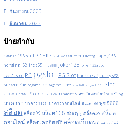
กันยายน 2023
สิงหาคม 2023
ป้ายกำกับ
918Kiss
188betth
happy168
188bet
918kissauto
fullslotpg
Joker123
hengjing168
jinda55
joker123auto
jinda888
pgslot
PG
PG Slot
live22slot
PunPro777
Pussy888
Slot
pussy888fun
sagame168
sagame168th
sexy168
sexyauto168
Slotxo
slot888
temmax69
คาสิโนออนไลน์
ทางเข้าpg
slot168
sretthi99
บาคาร่า
พุซซี่888
บาคาร่า168
บาคาร่าออนไลน์
ปั่นแตก66
สล็อต
สล็อต
สล็อต168
สล็อต99
สล็อตxo
สล็อตpg
สล็อตเว็บตรง
ออนไลน์
สล็อตเครดิตฟรี
หนังออนไลน์