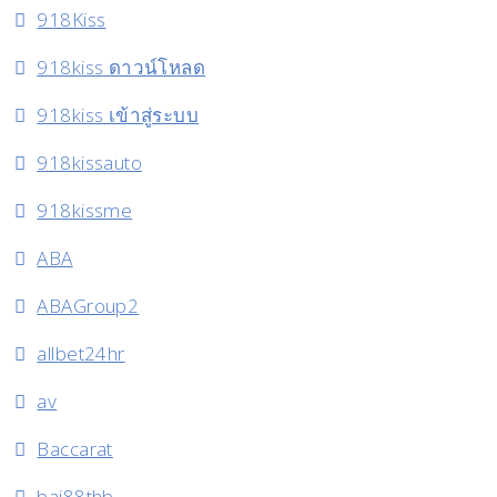
918Kiss
918kiss ดาวน์โหลด
918kiss เข้าสู่ระบบ
918kissauto
918kissme
ABA
ABAGroup2
allbet24hr
av
Baccarat
baj88thb