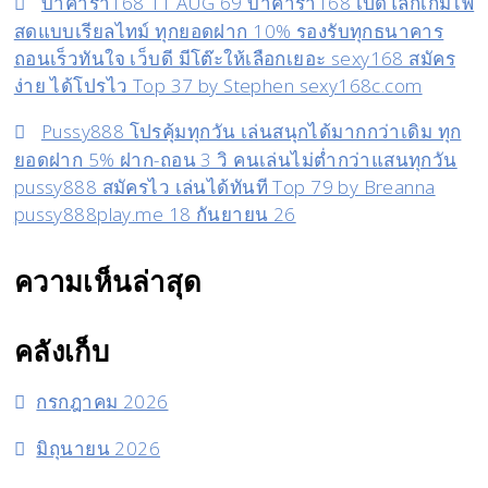
บาคาร่า168 11 AUG 69 บาคาร่า168 เปิดโลกเกมไพ่
สดแบบเรียลไทม์ ทุกยอดฝาก 10% รองรับทุกธนาคาร
ถอนเร็วทันใจ เว็บดี มีโต๊ะให้เลือกเยอะ sexy168 สมัคร
ง่าย ได้โปรไว Top 37 by Stephen sexy168c.com
Pussy888 โปรคุ้มทุกวัน เล่นสนุกได้มากกว่าเดิม ทุก
ยอดฝาก 5% ฝาก-ถอน 3 วิ คนเล่นไม่ต่ำกว่าแสนทุกวัน
pussy888 สมัครไว เล่นได้ทันที Top 79 by Breanna
pussy888play.me 18 กันยายน 26
ความเห็นล่าสุด
คลังเก็บ
กรกฎาคม 2026
มิถุนายน 2026