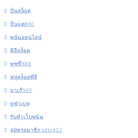
ปั่นสล็อต
ปั่นแตก66
พนันออนไลน์
พีจีสล็อต
พุซซี่888
ฟลูสล็อตพีจี
มาเก๊า69
ยูฟ่าเบท
รับทำเว็บพนัน
สมัครสมาชิก lotto432