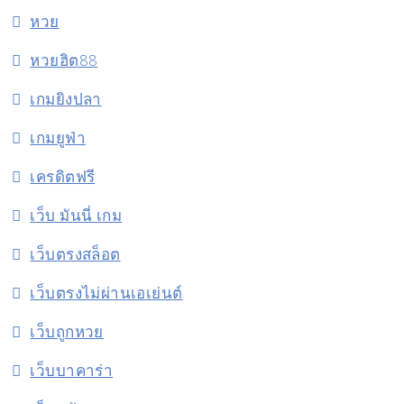
หวย
หวยฮิต88
เกมยิงปลา
เกมยูฟ่า
เครดิตฟรี
เว็บ มันนี่ เกม
เว็บตรงสล็อต
เว็บตรงไม่ผ่านเอเย่นต์
เว็บถูกหวย
เว็บบาคาร่า