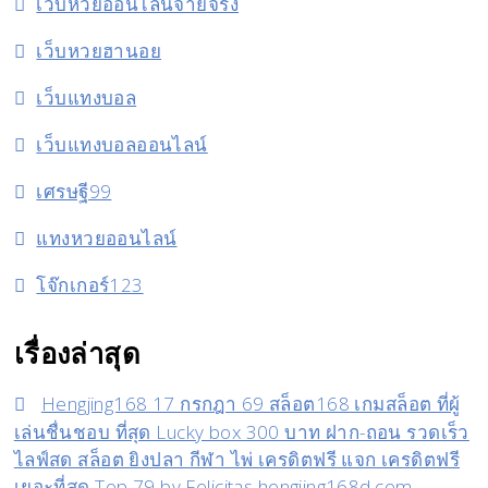
เว็บหวยออนไลน์จ่ายจริง
เว็บหวยฮานอย
เว็บแทงบอล
เว็บแทงบอลออนไลน์
เศรษฐี99
แทงหวยออนไลน์
โจ๊กเกอร์123
เรื่องล่าสุด
Hengjing168 17 กรกฎา 69 สล็อต168 เกมสล็อต ที่ผู้
เล่นชื่นชอบ ที่สุด Lucky box 300 บาท ฝาก-ถอน รวดเร็ว
ไลฟ์สด สล็อต ยิงปลา กีฬา ไพ่ เครดิตฟรี แจก เครดิตฟรี
เยอะที่สุด Top 79 by Felicitas hengjing168d.com