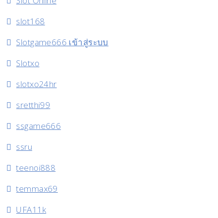
Slot Online
slot168
Slotgame666 เข้าสู่ระบบ
Slotxo
slotxo24hr
sretthi99
ssgame666
ssru
teenoi888
temmax69
UFA11k