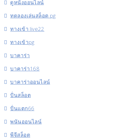
ดูหนังออนไลน์
ทดลองเล่นสล็อต pg
ทางเข้า live22
ทางเข้าpg
บาคาร่า
บาคาร่า168
บาคาร่าออนไลน์
ปั่นสล็อต
ปั่นแตก66
พนันออนไลน์
พีจีสล็อต