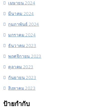
เมษายน 2024
มีนาคม 2024
กุมภาพันธ์ 2024
มกราคม 2024
ธันวาคม 2023
พฤศจิกายน 2023
ตุลาคม 2023
กันยายน 2023
สิงหาคม 2023
ป้ายกำกับ