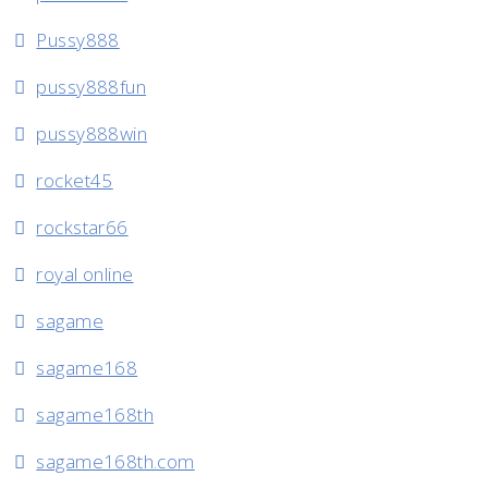
Pussy888
pussy888fun
pussy888win
rocket45
rockstar66
royal online
sagame
sagame168
sagame168th
sagame168th.com