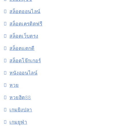
สล็อตออนไลน์
สล็อตเครดิตฟรี
สล็อตเว็บตรง
สล็อตแตกดี
สล็อตโจ๊กเกอร์
หนังออนไลน์
หวย
หวยฮิต88
เกมยิงปลา
เกมยูฟ่า