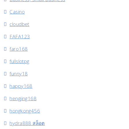
Casino
cloudbet
FAFA123
faro168
fullslotpg
funny18
happy168
hengjing168
hongkong456
hydra888 สล็อต