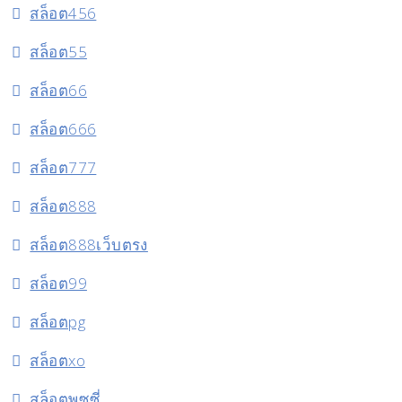
สล็อต456
สล็อต55
สล็อต66
สล็อต666
สล็อต777
สล็อต888
สล็อต888เว็บตรง
สล็อต99
สล็อตpg
สล็อตxo
สล็อตพุซซี่