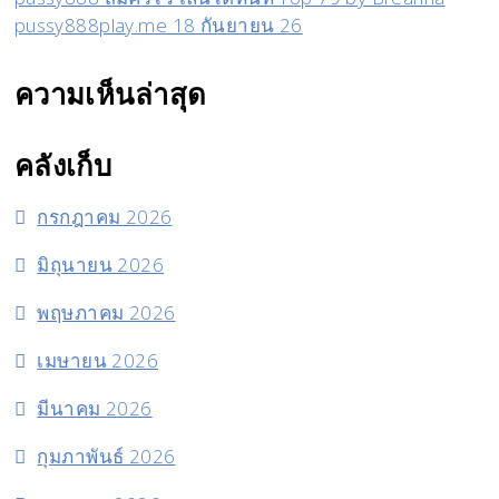
pussy888play.me 18 กันยายน 26
ความเห็นล่าสุด
คลังเก็บ
กรกฎาคม 2026
มิถุนายน 2026
พฤษภาคม 2026
เมษายน 2026
มีนาคม 2026
กุมภาพันธ์ 2026