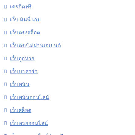
เครดิตฟรี
เว็บ มันนี่ เกม
เว็บตรงสล็อต
เว็บตรงไม่ผ่านเอเย่นต์
เว็บถูกหวย
เว็บบาคาร่า
เว็บพนัน
เว็บพนันออนไลน์
เว็บสล็อต
เว็บหวยออนไลน์