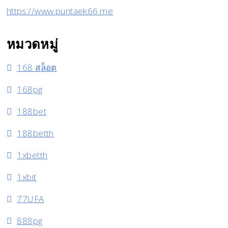
https://www.puntaek66.me
หมวดหมู่
168 สล็อต
168pg
188bet
188betth
1xbetth
1xbit
77UFA
888pg