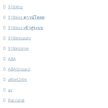
918Kiss
918kiss ดาวน์โหลด
918kiss เข้าสู่ระบบ
918kissauto
918kissme
ABA
ABAGroup2
allbet24hr
av
Baccarat