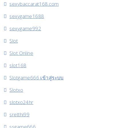
sexybaccarat168.com
sexygame1688
sexygame992
Slot
Slot Online
slot168
Slotgame666 เข้าสู่ระบบ
Slotxo
slotxo24hr
sretthi99
ssgame666