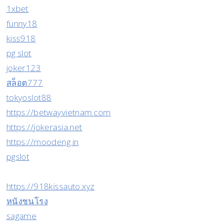
ทำ
1xbet
เงิน
funny18
เร็ว
kiss918
แทง
pg slot
ได้
joker123
ไม่มี
สล็อต777
ขั้น
tokyoslot88
ต่ำ
https://betwayvietnam.com
เดิม
https://jokerasia.net
พัน
https://moodeng.in
ง่าย
pgslot
มือ
ใหม่
https://918kissauto.xyz
ก็
หนังชนโรง
แทง
sagame