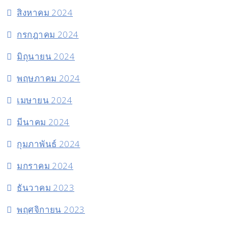
สิงหาคม 2024
กรกฎาคม 2024
มิถุนายน 2024
พฤษภาคม 2024
เมษายน 2024
มีนาคม 2024
กุมภาพันธ์ 2024
มกราคม 2024
ธันวาคม 2023
พฤศจิกายน 2023