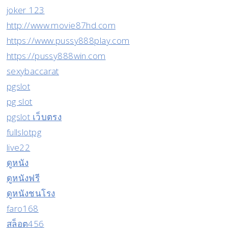
ได้
joker 123
ufabombx
http://www.movie87hd.com
สาย
https://www.pussy888play.com
คุ้ม
https://pussy888win.com
ห้าม
sexybaccarat
พลาด
pgslot
สมัคร
pg slot
ด่วน
pgslot เว็บตรง
23
fullslotpg
กุมภาพันธ์
live22
68
ดูหนัง
ดูหนังฟรี
ดูหนังชนโรง
faro168
สล็อต456