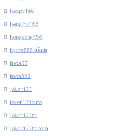
happy168
hengjing168
hongkong456
hydra888 สล็อต
jinda55
jinda888
Joker123
joker123auto
Joker123th
Joker123th.com