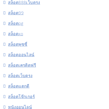
สล็อต888เว็บตรง
สล็อต99
สล็อตpg
สล็อตxo
สล็อตพุซซี่
สล็อตออนไลน์
สล็อตเครดิตฟรี
สล็อตเว็บตรง
สล็อตแตกดี
สล็อตโจ๊กเกอร์
หนังออนไลน์