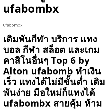
ufabombx
ufabombx
เดิมพันกีฬา บริการ แทง
บอล กีฬา สล็อต และเกม
คาสิโนอื่นๆ Top 6 by
Alton ufabomb ทำเงิน
เร็ว แทงได้ไม่มีขั้นต่ำ เดิม
พันง่าย มือใหม่ก็แทงได้
ufabombx สายคุ้ม ห้าม