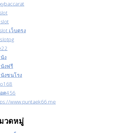
xybaccarat
slot
 slot
slot เว็บตรง
lslotpg
ve22
หนัง
หนังฟรี
หนังชนโรง
ro168
็อต456
tps://www.puntaek66.me
มวดหมู่