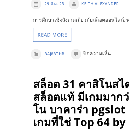
29 มี.ค. 25
KEITH ALEXANDER
การศึกษาเชิงสังเกตเกี่ยวกับสล็อตออนไลน์:
READ MORE
บน
ปิดความเห็น
BAJ88THB
คา
สิ
โน
สล็อต 31 คาสิโนสไตล
ออนไลน
สล็อตแท้ มีเกมมากว
ยอด
นิยม
โน บาคาร่า pgslot
baj88th
เกมที่ใช่ Top 64 b
ฝาก