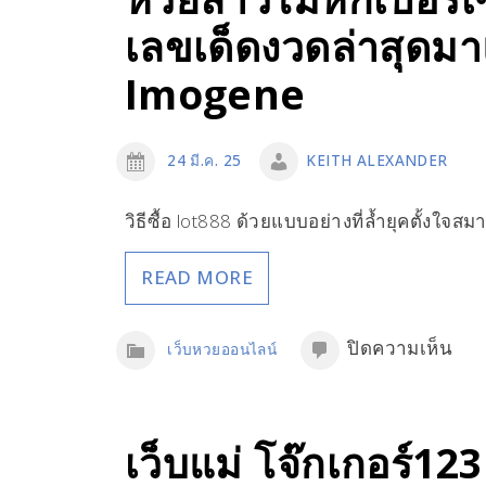
ฮ่องกง
เลขเด็ดงวดล่าสุดมา
ทัน
Imogene
สมัย
เว็บ
สล็อต
24 มี.ค. 25
KEITH ALEXANDER
แท้
มี
วิธีซื้อ lot888 ด้วยแบบอย่างที่ล้ำยุคตั้งใจส
เกม
มากว่า
READ MORE
3,000
เกม
บน
ปิดความเห็น
เว็บหวยออนไลน์
ยิง
เว็บ
ปลา
หว
คา
ออน
เว็บแม่ โจ๊กเกอร์1
สิโน
lot8