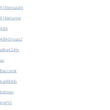
918kissauto
918kissme
ABA
ABAGroup2
allbet24hr
av
Baccarat
baj88thb
betway
bng55