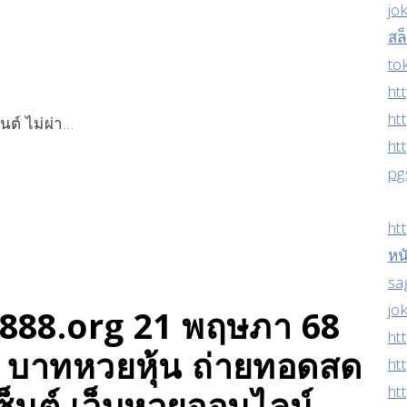
jo
สล
to
ht
ht
ต์ ไม่ผ่า…
ht
pg
ht
หน
sa
jo
t888.org 21 พฤษภา 68
ht
0 บาทหวยหุ้น ถ่ายทอดสด
ht
ht
ซ็นต์ เว็บหวยออนไลน์