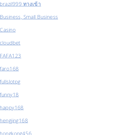
brazil999 ทางเข้า
Business, Small Business
Casino
cloudbet
FAFA123
faro168
fullslotpg
funny18
happy168
hengjing168
hongkong456