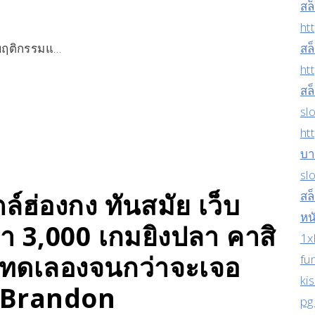
สล
ht
 พฤติกรรมแ…
สล
ht
สล
sl
ht
บา
sl
์ฮ่องกง ทันสมัย เว็บ
สล
์
หน
่า 3,000 เกมยิงปลา คาสิ
1x
 ทดเลองจนกว่าจะเจอ
fu
b
ki
y Brandon
pg