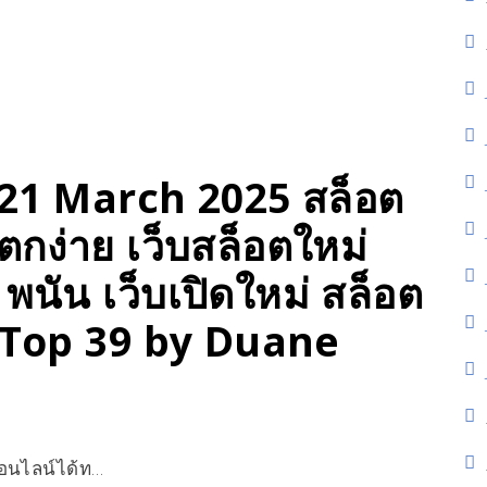
ร
ต
h.xyz
 21 March 2025 สล็อต
ตกง่าย เว็บสล็อตใหม่
ต
 พนัน เว็บเปิดใหม่ สล็อต
ี Top 39 by Duane
ออนไลน์ได้ท…