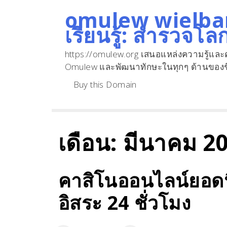
omulew wielbar
Skip
เรียนรู้: สำรวจ
to
content
https://omulew.org เสนอแหล่งความรู้และค
Omulew และพัฒนาทักษะในทุกๆ ด้านของช
Buy this Domain
เดือน:
มีนาคม 2
คาสิโนออนไลน์ยอด
อิสระ 24 ชั่วโมง