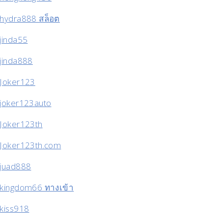
hydra888 สล็อต
jinda55
jinda888
Joker123
joker123auto
Joker123th
Joker123th.com
juad888
kingdom66 ทางเข้า
kiss918