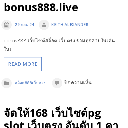
bonus888.live
ทะเบียน
ทดลอง
สวย
เล่น
tabiengod.com
29 ก.ค. 24
KEITH ALEXANDER
Top
24
81
bonus888 เว็บไซต์สล็อต เว็บตรง รวมทุกค่ายในเล่น
April
by
ในเ…
2567
Betty
เกา
READ MORE
จิ้ง888
Gaojing888.bet
บน
ปิดความเห็น
สล็อต888เว็บตรง
สล็อต888
เว็บpg
slot
จัดให้168 เว็บไซต์pg
เว็บ
slot เว็บตรง อันดับ 1 คา
ตรง