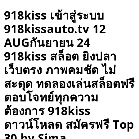
คา
ร่า168
918kiss เข้าสู่ระบบ
30
918kissauto.tv 12
August
2567
AUGกันยายน 24
บา
918kiss สล็อต ยิงปลา
คา
เว็บตรง ภาพคมชัด ไม่
ร่า
ผู้นำ
สะดุด ทดลองเล่นสล็อตฟรี
เกม
ตอบโจทย์ทุกความ
บา
คา
ต้องการ 918kiss
ร่า
ดาวน์โหลด สมัครฟรี Top
ใน
ไทย
30 by Sima