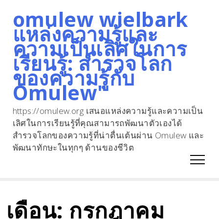
omulew wielbark
Skip
แหล่งความรู้และ
to
ความเป็นเลิศในการ
content
เรียนรู้: สำรวจโลก
ของความรู้กับ
Omulew"
https://omulew.org เสนอแหล่งความรู้และความเป็น
เลิศในการเรียนรู้ที่คุณสามารถพัฒนาตัวเองได้
สำรวจโลกของความรู้ที่น่าตื่นเต้นผ่าน Omulew และ
พัฒนาทักษะในทุกๆ ด้านของชีวิต
เดือน:
กรกฎาคม