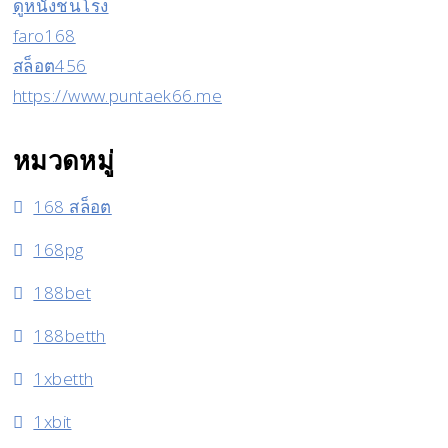
ดูหนังชนโรง
faro168
สล็อต456
https://www.puntaek66.me
หมวดหมู่
168 สล็อต
168pg
188bet
188betth
1xbetth
1xbit