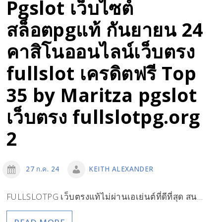
Pgslot เว็บไซต์
2024
สล็อตpgแท้ กันยายน 24
alot666
คา
คาสิโนออนไลน์เว็บตรง
สิ
fullslot เครดิตฟรี Top
โน
35 by Maritza pgslot
ออนไลน์
ครบ
เว็บตรง fullslotpg.org
วงจร
2
สมาชิก
ใหม่
รับ
27 ก.ค. 24
KEITH ALEXANDER
500บาท
รับ
FULLSLOTPG เว็บตรงแท้ไม่ผ่านเอเย่นต์ที่ดีที่สุด สน…
IPHONE