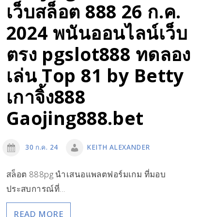
เว็บสล็อต 888 26 ก.ค.
ทะเบียน
รถ
2024 พนันออนไลน์เว็บ
เจ้าของ
ตรง pgslot888 ทดลอง
ขาย
เล่น Top 81 by Betty
เอง
ขาย
เกาจิ้ง888
ทะเบียน
Gaojing888.bet
รถ
หมวด
เก่า
30 ก.ค. 24
KEITH ALEXANDER
ขาย
ทะเบียน
สล็อต 888pg นำเสนอแพลตฟอร์มเกม ที่มอบ
รถ
ประสบการณ์ที่…
จอง
READ MORE
ทะเบียน