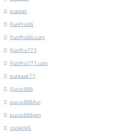
pokbet
PunPro66
PunPro66.com
PunPro777
PunPro777.com
puntaek77
Pussy888
pussy888fun
pussy888win
rocket45