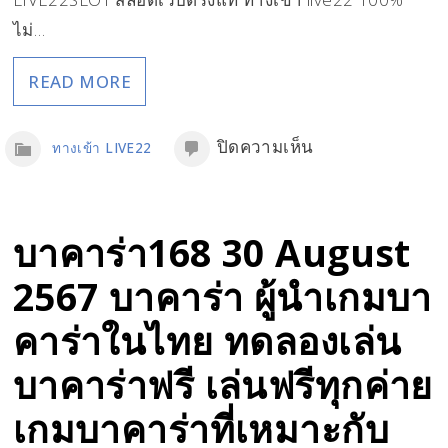
รับ
ไม่…
10%
มี
READ MORE
เกม
มากว่า
บน
ปิดความเห็น
ทางเข้า LIVE22
5,000
Live22slot
เกม
เวป
เว็บ
ไซต์
บาคาร่า168 30 August
เดียว
ทาง
จบ
2567 บาคาร่า ผู้นำเกมบา
เข้า
ครบ
live22
คาร่าในไทย ทดลองเล่น
ทุก
ผ่าน
การ
บาคาร่าฟรี เล่นฟรีทุกค่าย
เว็บ
เดิม
เกมบาคาร่าที่เหมาะกับ
4
พัน
กรกฎาคม