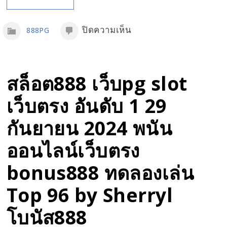
รถ
ต่าง
บน
ปิดความเห็น
888PG
จังหวัด
Gaojing888
Top
webรวม
58
เว็บ
สล็อต888 เว็บpg slot
by
สล็อต
เว็บตรง อันดับ 1 29
Ingeทะเบียน
888
รถ
26
กันยายน 2024 พนัน
ประมูล
ก.ค.
ออนไลน์เว็บตรง
ผล
2024
รวม
bonus888 ทดลองเล่น
พนัน
เลข
ออนไลน์
Top 96 by Sherryl
ทะเบียน
เว็บ
รถ
โบนัส888
ตรง
มงคล
pgslot888