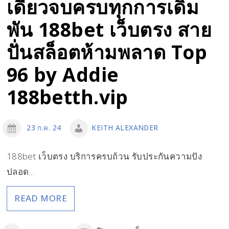
เดียวจบครบทุกการเดิม
ได้
อันดับ1
ไม่
พัน 188bet เว็บตรง สาย
ระบบ
อั้น
เสถียร
ปั่นสล็อตห้ามพลาด Top
23
ไม่
July
96 by Addie
สะดุด
2567
รองรับ
188betth.vip
Truewalletเกม
คา
23 ก.ค. 24
KEITH ALEXANDER
สิ
โน
188bet เว็บตรง บริการครบถ้วน รับประกันความปัง
ครบ
ปลอด…
ทุก
เกม
READ MORE
สล็อต7777
พร้อม