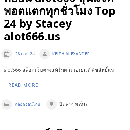
เว็บ
พอตแตกทุกชั่วโมง Top
ตรง
24 by Stacey
judhai168
ทดลอง
alot666.us
เล่น
Top
28 ก.ค. 24
KEITH ALEXANDER
68
by
alot666 สล็อตเว็บตรงแท้ไม่ผ่านเอเย่นต์ ลิขสิทธิ์แท…
Ernestine
เครดิต
READ MORE
ฟรี168
judhai168.vip
บน
ปิดความเห็น
สล็อตออนไลน์
6
Slot66
กันยายน
2
2024
กรกฎาคม