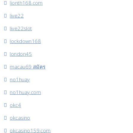
lionth168.com
live22
live22slot
lockdown168
london45
macau69 สมัคร
no1huay
no1huay.com
okc4
okcasino
okcasino159.com