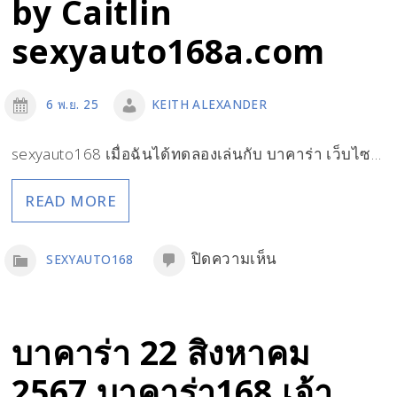
by Caitlin
sexyauto168a.com
6 พ.ย. 25
KEITH ALEXANDER
sexyauto168 เมื่อฉันได้ทดลองเล่นกับ บาคาร่า เว็บไซ…
READ MORE
บน
ปิดความเห็น
SEXYAUTO168
บา
คา
ร่า168
บาคาร่า 22 สิงหาคม
11
2567 บาคาร่า168 เจ้า
January