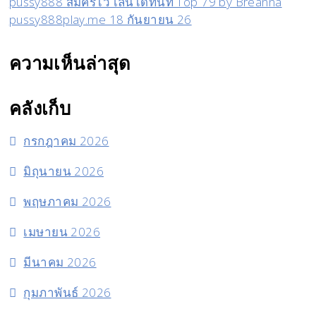
pussy888 สมัครไว เล่นได้ทันที Top 79 by Breanna
pussy888play.me 18 กันยายน 26
ความเห็นล่าสุด
คลังเก็บ
กรกฎาคม 2026
มิถุนายน 2026
พฤษภาคม 2026
เมษายน 2026
มีนาคม 2026
กุมภาพันธ์ 2026