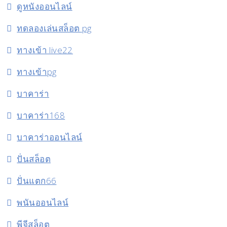
ดูหนังออนไลน์
ทดลองเล่นสล็อต pg
ทางเข้า live22
ทางเข้าpg
บาคาร่า
บาคาร่า168
บาคาร่าออนไลน์
ปั่นสล็อต
ปั่นแตก66
พนันออนไลน์
พีจีสล็อต