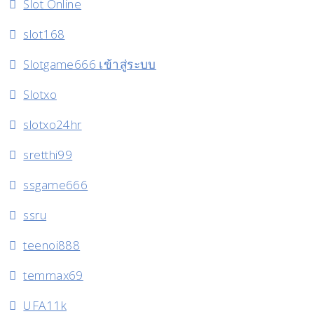
Slot Online
slot168
Slotgame666 เข้าสู่ระบบ
Slotxo
slotxo24hr
sretthi99
ssgame666
ssru
teenoi888
temmax69
UFA11k