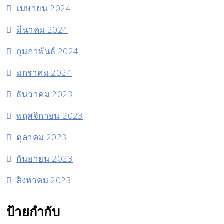
เมษายน 2024
มีนาคม 2024
กุมภาพันธ์ 2024
มกราคม 2024
ธันวาคม 2023
พฤศจิกายน 2023
ตุลาคม 2023
กันยายน 2023
สิงหาคม 2023
ป้ายกำกับ