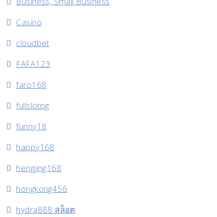
Business, Small Business
Casino
cloudbet
FAFA123
faro168
fullslotpg
funny18
happy168
hengjing168
hongkong456
hydra888 สล็อต