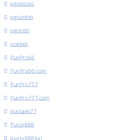
pgslotceo
pgslotfish
pgslotth
pokbet
PunPro66
PunPro66.com
PunPro777
PunPro777.com
puntaek77
Pussy888
pussy888fun