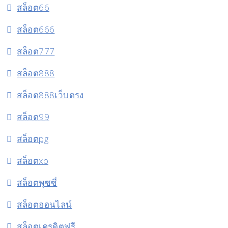
สล็อต66
สล็อต666
สล็อต777
สล็อต888
สล็อต888เว็บตรง
สล็อต99
สล็อตpg
สล็อตxo
สล็อตพุซซี่
สล็อตออนไลน์
สล็อตเครดิตฟรี