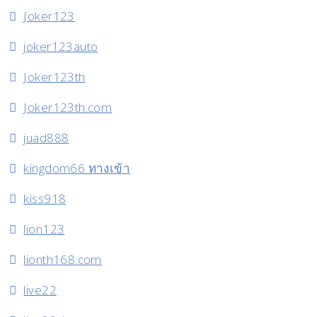
Joker123
joker123auto
Joker123th
Joker123th.com
juad888
kingdom66 ทางเข้า
kiss918
lion123
lionth168.com
live22