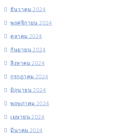
ธันวาคม 2024
พฤศจิกายน 2024
ตุลาคม 2024
กันยายน 2024
สิงหาคม 2024
กรกฎาคม 2024
มิถุนายน 2024
พฤษภาคม 2024
เมษายน 2024
มีนาคม 2024