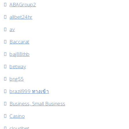
ABAGroup2
allbet24hr
av
Baccarat
baj88thb
betway
bng55
brazil999 ทางเข้า
Business, Small Business
Casino
cloudbet