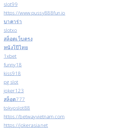
slot99
เลย
วงจร
https://www.pussy888fun.io
แทง
ใน
บาคาร่า
บอล
เว็บ
slotxo
ราคา
เดียว
สล็อตเว็บตรง
ดี
3
หนังโป๊ไทย
ที่สุด
ธันวาคม
1xbet
Top
68
funny18
15
เวป
kiss918
by
ไซต์
pg slot
Luella
แตก
joker123
ufanance11
ง่าย
สล็อต777
คา
tokyoslot88
สิโน
https://betwayvietnam.com
เว็บ
https://jokerasia.net
ใหญ่