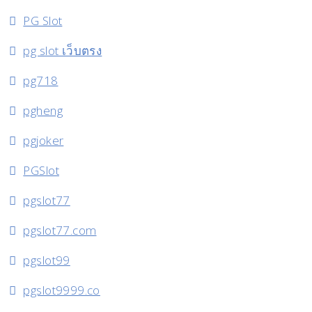
PG Slot
pg slot เว็บตรง
pg718
pgheng
pgjoker
PGSlot
pgslot77
pgslot77.com
pgslot99
pgslot9999.co