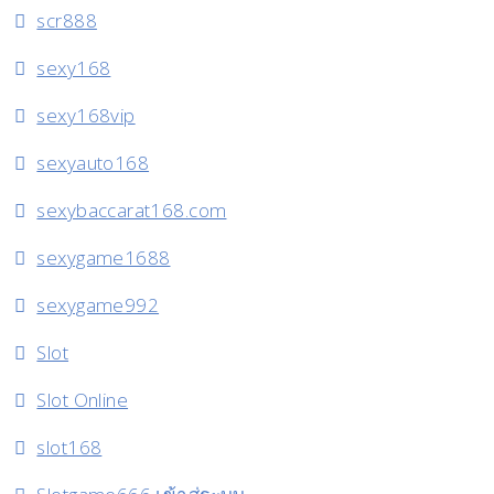
scr888
sexy168
sexy168vip
sexyauto168
sexybaccarat168.com
sexygame1688
sexygame992
Slot
Slot Online
slot168