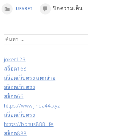
บอล
บน
ปิดความเห็น
UFABET
ครบ
Ufabet
ทุก
แทง
คู่
บอล
ค้นหา
มือ
ออนไลน์
สำหรับ:
ใหม่
ระบบ
joker123
ก็
ออ
สล็อต168
เล่น
โต้
สล็อตเว็บตรง แตกง่าย
ได้
เร็ว
สล็อตเว็บตรง
เว็บ
ที่สุด
สล็อต66
บอล
พร้อม
https://www.jinda44.xyz
อันดับ
คา
สล็อตเว็บตรง
1
สิ
https://bonus888.life
ufanance
โน
สล็อต888
สมัคร
ครบ