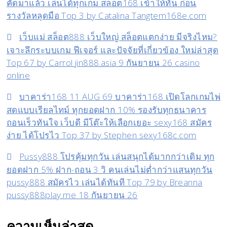
คัดมาแล้ว เล่นได้ทุกเกม สล็อต168 เข้าให้ทัน ก่อน
รางวัลหลุดมือ Top 3 by Catalina Tangtem168e.com
เว็บแม่ สล็อต888 เว็บใหญ่ สล็อตแตกง่าย มีจริงไหม?
เจาะลึกระบบเกม ฟีเจอร์ และปัจจัยที่เกี่ยวข้อง ใหม่ล่าสุด
Top 67 by Carrol jin888.asia 9 กันยายน 26 casino
online
บาคาร่า168 11 AUG 69 บาคาร่า168 เปิดโลกเกมไพ่
สดแบบเรียลไทม์ ทุกยอดฝาก 10% รองรับทุกธนาคาร
ถอนเร็วทันใจ เว็บดี มีโต๊ะให้เลือกเยอะ sexy168 สมัคร
ง่าย ได้โปรไว Top 37 by Stephen sexy168c.com
Pussy888 โปรคุ้มทุกวัน เล่นสนุกได้มากกว่าเดิม ทุก
ยอดฝาก 5% ฝาก-ถอน 3 วิ คนเล่นไม่ต่ำกว่าแสนทุกวัน
pussy888 สมัครไว เล่นได้ทันที Top 79 by Breanna
pussy888play.me 18 กันยายน 26
ความเห็นล่าสุด