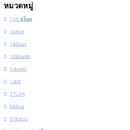
หมวดหมู่
168 สล็อต
168pg
188bet
188betth
1xbetth
1xbit
77UFA
888pg
918Kiss