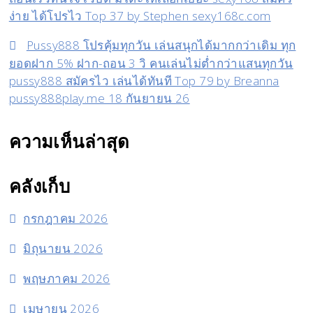
ง่าย ได้โปรไว Top 37 by Stephen sexy168c.com
Pussy888 โปรคุ้มทุกวัน เล่นสนุกได้มากกว่าเดิม ทุก
ยอดฝาก 5% ฝาก-ถอน 3 วิ คนเล่นไม่ต่ำกว่าแสนทุกวัน
pussy888 สมัครไว เล่นได้ทันที Top 79 by Breanna
pussy888play.me 18 กันยายน 26
ความเห็นล่าสุด
คลังเก็บ
กรกฎาคม 2026
มิถุนายน 2026
พฤษภาคม 2026
เมษายน 2026