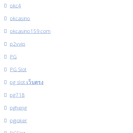
okc4
okcasino
okcasino159.com
p2vvip
PG
PG Slot
pg slot เว็บตรง
pg718
pgheng
pgjoker