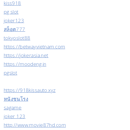
kiss918
แจก
pg slot
จริง
joker123
โอน
สล็อต777
ไว
tokyoslot88
ได้
https://betwayvietnam.com
เงิน
https://jokerasia.net
จริง
https://moodeng.in
ufabet
pgslot
สาว
สวย
https://918kissauto.xyz
แจก
หนังชนโรง
ไพ่
sagame
กำลัง
joker 123
รอ
http://www.movie87hd.com
อยู่