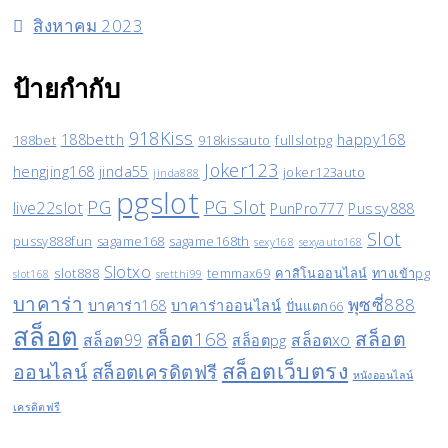
สิงหาคม 2023
ป้ายกำกับ
918Kiss
188betth
happy168
188bet
918kissauto
fullslotpg
Joker123
hengjing168
jinda55
joker123auto
jinda888
pgslot
PG
PG Slot
live22slot
PunPro777
Pussy888
Slot
pussy888fun
sagame168
sagame168th
sexy168
sexyauto168
Slotxo
slot888
temmax69
คาสิโนออนไลน์
ทางเข้าpg
slot168
sretthi99
บาคาร่า
พุซซี่888
บาคาร่า168
บาคาร่าออนไลน์
ปั่นแตก66
สล็อต
สล็อต
สล็อต168
สล็อต99
สล็อตxo
สล็อตpg
สล็อตเว็บตรง
ออนไลน์
สล็อตเครดิตฟรี
หนังออนไลน์
เครดิตฟรี