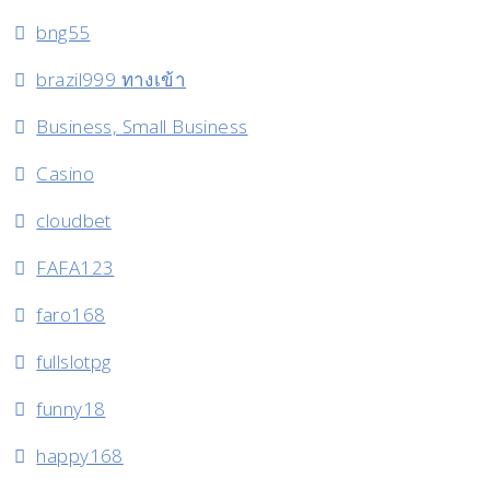
bng55
brazil999 ทางเข้า
Business, Small Business
Casino
cloudbet
FAFA123
faro168
fullslotpg
funny18
happy168