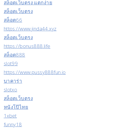
สล็อตเว็บตรง แตกง่าย
เทคนิค
สล็อตเว็บตรง
ทำ
สล็อต66
เงิน
https://www.jinda44.xyz
บา
สล็อตเว็บตรง
คา
https://bonus888.life
ร่า
สล็อต888
ดี
slot99
ที่สุด
https://www.pussy888fun.io
แทง
บาคาร่า
บอล
slotxo
Ufabet
สล็อตเว็บตรง
ห้อง
หนังโป๊ไทย
เยอะ
1xbet
ระบบ
funny18
ลื่น