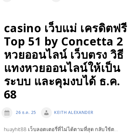
Punpro777
สล็อต
punpro777.art
สาย
26
casino เว็บแม่ เครดิตฟรี
ปั่น
DEC
แตก
Top 51 by Concetta 2
26
ถี่
punpro777
หวยออนไลน์ เว็บตรง วิธี
โบนัส
สาย
ถึงใจ
แทงหวยออนไลน์ให้เป็น
ปั่น
สล็อตxo
ระบบ และคุมงบได้ ธ.ค.
ถูกใจ
พร้อม
ฟีเจอร์
68
ลุย
เข้า
แล้ว
ไว
สมัคร
26 ธ.ค. 25
KEITH ALEXANDER
เล่น
เลย
เพลิน
28
huayhit88 เว็บลอตเตอรี่ที่ไม่ได้ตามที่สุด กลับใช้ต…
ทุก