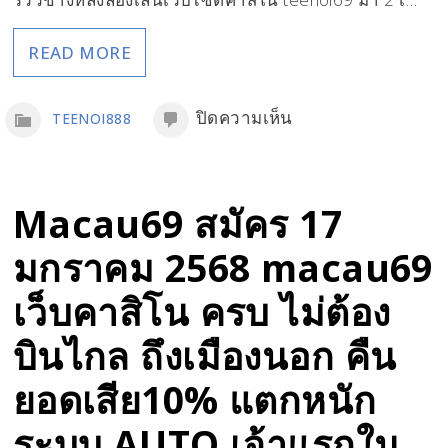
4
พูด
by
READ MORE
ถึง
Bart
เยอะ
ช่วง
บน
ปิดความเห็น
TEENOI888
นี้
Teenoi888
ทำไม
websiteแตก
ถึง
ง่าย
Macau69 สมัคร 17
กำลัง
สล็อต
มกราคม 2568 macau69
มา
สาย
แรง
ทุน
เว็บคาสิโน ครบ ไม่ต้อง
6
น้อย
บินไกล ถึงเมืองนอก คืน
พฤศจิก
เริ่ม
า
ยอดเสีย10% แตกหนัก
ยัง
2025
ไง
ระบบ AUTO เจ้าแรกใน
casino
ให้