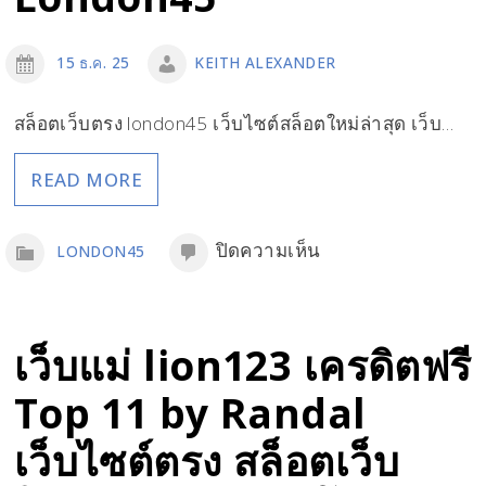
นอก
คืน
15 ธ.ค. 25
KEITH ALEXANDER
ยอด
เสีย10%
สล็อตเว็บตรง london45 เว็บไซต์สล็อตใหม่ล่าสุด เว็บ…
แตก
หนัก
READ MORE
ระบบ
AUTO
บน
ปิดความเห็น
LONDON45
เจ้า
สล็อต
แรก
เว็บ
ใน
ตรง
เว็บแม่ lion123 เครดิตฟรี
ไทย
8
macau69
Top 11 by Randal
November
ช่อง
68
เว็บไซต์ตรง สล็อตเว็บ
ทาง
เว็บ