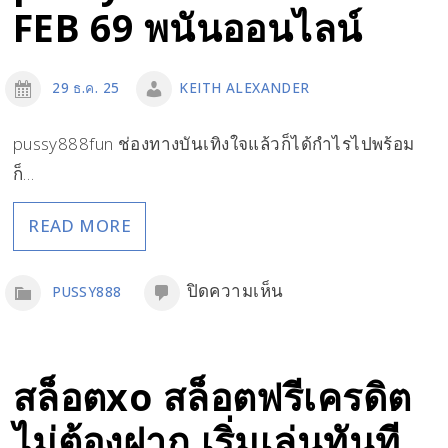
FEB 69 พนันออนไลน์
คน
ทุน
น้อย
29 ธ.ค. 25
KEITH ALEXANDER
ก็
เริ่ม
pussy888fun ช่องทางบันเทิงใจแล้วก็ได้กำไรไปพร้อม
ได้
ก็…
คา
READ MORE
สิโน
เว็บ
แม่
บน
ปิดความเห็น
PUSSY888
เครดิต
เว็บ
ฟรี
ใหญ่
Top
พุซซี่888
สล็อตxo สล็อตฟรีเครดิต
31
webตรง
ไม่ต้องฝาก เริ่มเล่นทันที
by
อ่าน