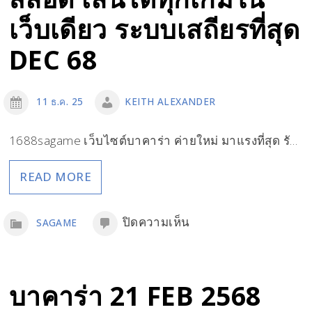
จุด
เว็บเดียว ระบบเสถียรที่สุด
ได้
หมาย
ufabombx
DEC 68
ปลาย
สาย
ทาง
คุ้ม
ที่
11 ธ.ค. 25
KEITH ALEXANDER
ห้าม
ดี
พลาด
ที่สุด
1688sagame เว็บไซต์บาคาร่า ค่ายใหม่ มาแรงที่สุด รั…
สมัคร
สำหรับ
ด่วน
READ MORE
การ
23
เดิม
กุมภาพันธ์
พัน
บน
ปิดความเห็น
SAGAME
68
โปร
พนัน
โม
ออนไลน์
ชั่น
เว็บ
บาคาร่า 21 FEB 2568
เครดิต
แม่