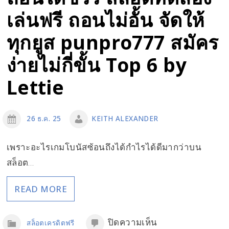
เล่นฟรี ถอนไม่อั้น จัดให้
79
by
ทุกยูส punpro777 สมัคร
Archie
ง่ายไม่กี่ขั้น Top 6 by
slotxo24hrb.com
ทุก
Lettie
ยอด
ฝาก
26 ธ.ค. 25
KEITH ALEXANDER
รับ
สูงสุด
เพราะอะไรเกมโบนัสซ้อนถึงได้กำไรได้ดีมากว่าบน
1M
สล็อต…
ธีม
เกา
READ MORE
มากกว่า
50
บน
ปิดความเห็น
สล็อตเครดิตฟรี
ธีม