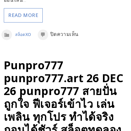
เล่น
READ MORE
Top
68
by
บน
ปิดความเห็น
สล็อตXO
Julio
สล็อตxo
pussy888fun.lol
สล็อต
23
ฟรี
Punpro777
FEB
เครดิต
punpro777.art 26 DEC
69
ไม่
พนัน
ต้อง
26 punpro777 สายปั่น
ออนไลน์
ฝาก
ถูกใจ ฟีเจอร์เข้าไว เล่น
เริ่ม
เพลิน ทุกโปร ทำได้จริง
เล่น
ทันที
ถอนได้ชัวร์ สล็อตทดลอง
Top