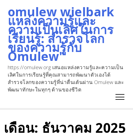
omulew wielbark
Skip
แหล่งความรู้และ
to
ความเป็นเลิศในการ
content
เรียนรู้: สำรวจโลก
ของความรู้กับ
Omulew"
https://omulew.org เสนอแหล่งความรู้และความเป็น
เลิศในการเรียนรู้ที่คุณสามารถพัฒนาตัวเองได้
สำรวจโลกของความรู้ที่น่าตื่นเต้นผ่าน Omulew และ
พัฒนาทักษะในทุกๆ ด้านของชีวิต
เดือน:
ธันวาคม 2025