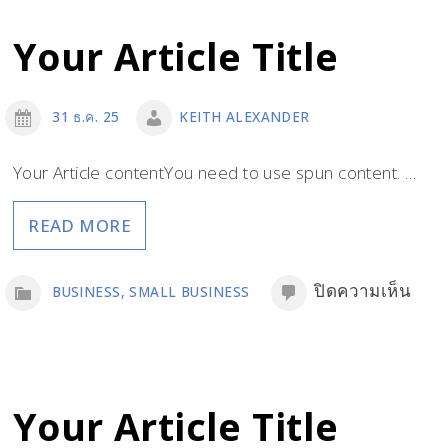
Your Article Title
31 ธ.ค. 25
KEITH ALEXANDER
Your Article contentYou need to use spun content. …
READ MORE
ปิดความเห็น
BUSINESS, SMALL BUSINESS
บน
Your
Article
Title
Your Article Title