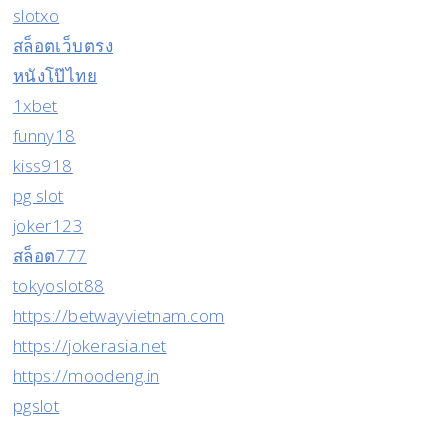
ที่
slotxo
เดียว
สล็อตเว็บตรง
ครบ
หนังโป๊ไทย
ทั้ง
1xbet
เกม
funny18
สด
kiss918
สล็อต
pg slot
และ
joker123
กีฬา
สล็อต777
7
tokyoslot88
พฤศจิก
https://betwayvietnam.com
า
https://jokerasia.net
2568
https://moodeng.in
คา
pgslot
สิโน