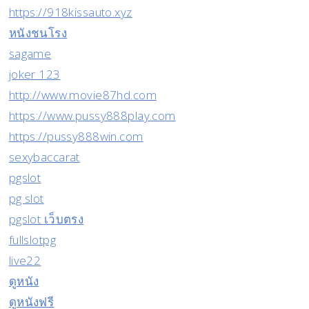
https://918kissauto.xyz
หนังชนโรง
sagame
joker 123
http://www.movie87hd.com
https://www.pussy888play.com
https://pussy888win.com
sexybaccarat
pgslot
pg slot
pgslot เว็บตรง
fullslotpg
live22
ดูหนัง
ดูหนังฟรี