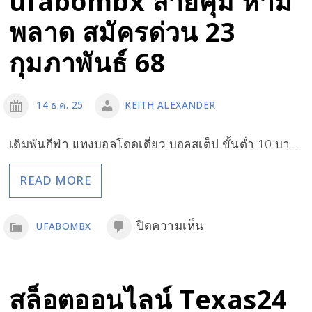
ufabombx สายคุ้ม ห้าม
ทุก
พลาด สมัครด่วน 23
ค่าย
กุมภาพันธ์ 68
เล่น
ครบ
จบ
14 ธ.ค. 25
KEITH ALEXANDER
ใน
เว็บ
เดิมพันกีฬา แทงบอลโดดเดี่ยว บอลสเต็ป ขั้นต่ำ 10 บา…
เดียว
READ MORE
16
ธันวา
68
บน
ปิดความเห็น
UFABOMBX
พนัน
เดิม
พัน
กีฬา
สล็อตออนไลน์ Texas24
บริการ