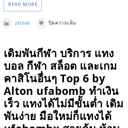
READ MORE
เว็บ
โบนัส
ตรง
เข้า
บน
ปิดความเห็น
ZEUS66
มั่นคง
โหด
เว็บ
ปลอดภัย
ที่สุด
แม่
โอน
22
zeus66v2
เดิมพันกีฬา บริการ แทง
ไว
November
ใหม่
Top
25
บอล กีฬา สล็อต และเกม
ล่าสุด
41
พนัน
Top
คาสิโนอื่นๆ Top 6 by
by
ออนไลน์
51
Bonita
Alton ufabomb ทำเงิน
by
London45
เร็ว แทงได้ไม่มีขั้นต่ำ เดิม
Kindra
websiteใหญ่
พันง่าย มือใหม่ก็แทงได้
สล็อต
รวม