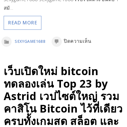
เพียบ
ทุก
สมั…
Top
เกม
7
READ MORE
ใน
by
เว็บ
Lashawnda
เดียว
บน
ปิดความเห็น
SEXYGAME1688
ระบบ
บา
เสถียร
คา
ที่สุด
ร่า
เว็บเปิดใหม่ bitcoin
DEC
21
ทดลองเล่น Top 23 by
68
FEB
2568
Astrid เวปไซต์ใหญ่ รวม
sexygame1688
คาสิโน Bitcoin ไว้ที่เดียว
ตอบ
ครบทั้งเกมสด สล็อต และ
โจทย์
คน