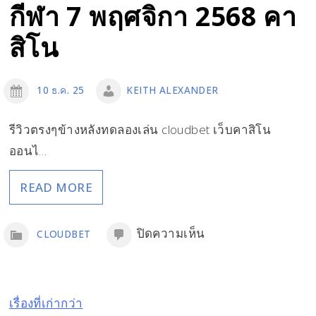
กีฬา 7 พฤศจิกา 2568 คา
รัก
สิโน
บา
คา
ร่า
10 ธ.ค. 25
KEITH ALEXANDER
ทุก
ยอด
รีวิวตรงๆข้างหลังทดลองเล่น cloudbet เว็บคาสิโน
ฝาก
ออนไ…
10%
READ MORE
ห้อง
เยอะ
ระบบ
บน
ปิดความเห็น
CLOUDBET
ลื่น
เว็บ
ได้
เปิด
สิทธิ
ใหม่
แนะแนว
เรื่องที่เก่ากว่า
ประโยชน์