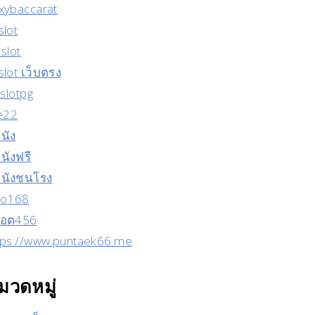
xybaccarat
slot
 slot
slot เว็บตรง
lslotpg
ve22
หนัง
หนังฟรี
หนังชนโรง
ro168
็อต456
tps://www.puntaek66.me
มวดหมู่