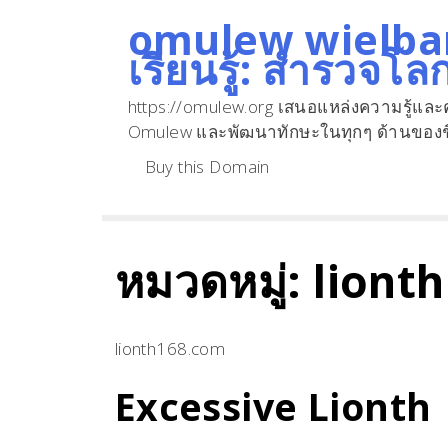
omulew wielbar
Skip
เรียนรู้: สำรวจ
to
content
https://omulew.org เสนอแหล่งความรู้และค
Omulew และพัฒนาทักษะในทุกๆ ด้านของช
Buy this Domain
หมวดหมู่:
liont
lionth168.com
Excessive Lionth