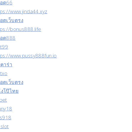
็อต66
tps://www.jinda44.xyz
็อตเว็บตรง
tps://bonus888.life
็อต888
ot99
tps://www.pussy888fun.io
คาร่า
otxo
็อตเว็บตรง
ังโป๊ไทย
bet
nny18
ss918
 slot