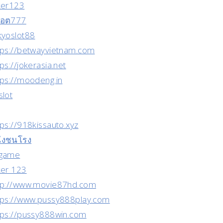
ker123
็อต777
kyoslot88
tps://betwayvietnam.com
tps://jokerasia.net
tps://moodeng.in
slot
tps://918kissauto.xyz
ังชนโรง
game
ker 123
tp://www.movie87hd.com
tps://www.pussy888play.com
tps://pussy888win.com