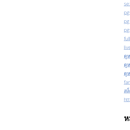
se
pg
pg
pg
ful
li
ดู
ดู
ดู
fa
สล
ht
ห