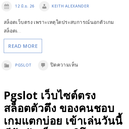
12 มิ.ย. 26
KEITH ALEXANDER
สล็อตเว็บตรง เพราะเหตุใดประสบการณ์นอกตัวเกม
สล็อตเ…
READ MORE
บน
ปิดความเห็น
PGSLOT
สล็อต
เว็บ
ตรง
Pgslot เว็บไซต์ตรง
16
สล็อตตัวตึง ของคนชอบ
มิถุนายน
2026
เกมแตกบ่อย เข้าเล่นวันนี้
pgslot