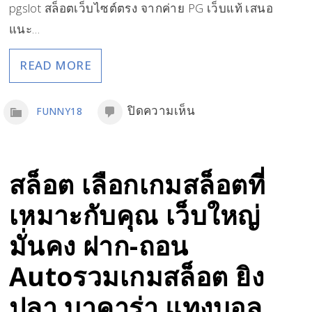
3,000
pgslot สล็อตเว็บไซต์ตรง จากค่าย PG เว็บแท้ เสนอ
เกม
แนะ…
ยิง
READ MORE
ปลา
คา
สิโน
บน
ปิดความเห็น
FUNNY18
บา
เว็บ
คา
ใหญ่
ร่า
pgslot
สล็อต เลือกเกมสล็อตที่
pgslot
ใหม่
เหมาะกับคุณ เว็บใหญ่
ทด
ล่าสุด
เลอ
Top
มั่นคง ฝาก-ถอน
ง
60
Autoรวมเกมสล็อต ยิง
จนกว่า
by
จะ
ปลา บาคาร่า แทงบอล
Darren