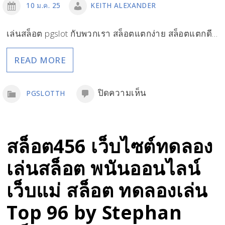
10 ม.ค. 25
KEITH ALEXANDER
สล็อต
ยิง
เล่นสล็อต pgslot กับพวกเรา สล็อตแตกง่าย สล็อตแตกดี…
ปลา
บา
READ MORE
คา
ร่า
บน
ปิดความเห็น
PGSLOTTH
แทง
Pgslot
บอล
แตก
pgslot
ง่าย
สล็อต456 เว็บไซต์ทดลอง
แจ็ค
ทุก
พอต
เล่นสล็อต พนันออนไลน์
เกม
แตก
Top
เว็บแม่ สล็อต ทดลองเล่น
ปัง
37
ไม่
Top 96 by Stephan
by
ขาย