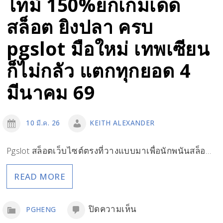
ไทม์ 150%ยกเกมเด็ด
86
ใคร
by
สล็อต ยิงปลา ครบ
ลอง
Irish
ก็
pgslot มือใหม่ เทพเซียน
pgslotfish4.com
อยาก
ก็ไม่กลัว แตกทุกยอด 4
15
เล่น
เม.ย.
ต่อ
มีนาคม 69
69
28
JUN
10 มี.ค. 26
KEITH ALEXANDER
2026
website
Pgslot สล็อตเว็บไซต์ตรงที่วางแบบมาเพื่อนักพนันสล็อ…
แตก
ง่าย
READ MORE
funny18b.com
casino
บน
ปิดความเห็น
PGHENG
online