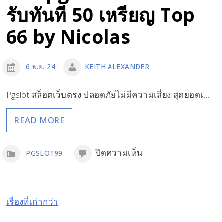
casinoเว็บ
รับทันที 50 เหรียญ Top
เปิด
66 by Nicolas
ใหม่
pg
slot
6 พ.ย. 24
KEITH ALEXANDER
ใหม่
ล่าสุด
Pgslot สล็อตเว็บตรง ปลอดภัยไม่มีความเสี่ยง สุดยอดเ…
Top
READ MORE
24
by
Marsha
บน
ปิดความเห็น
PGSLOT99
Pgslot
Pgslot99.world
13
แนะแนว
เรื่องที่เก่ากว่า
September