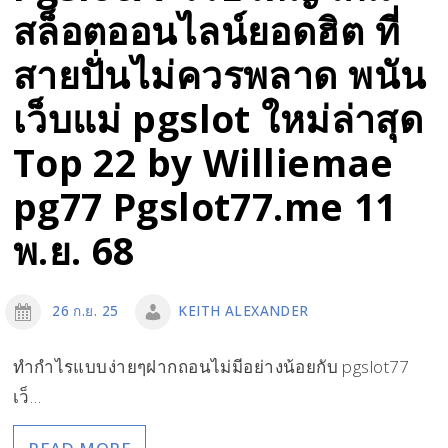
สล็อตออนไลน์ยอดฮิต ที่
ใหม่
ที่
เครดิต
เซียน
สายปั่นไม่ควรพลาด พนัน
ฟรี
คา
เว็บแม่ pgslot ใหม่ล่าสุด
Top
สิ
64
Top 22 by Williemae
โน
by
ยอมรับ
pg77 Pgslot77.me 11
Korey
แจก
พ.ย. 68
เครดิต
ไม่
อั้น
26 ก.ย. 25
KEITH ALEXANDER
ทุก
ยูสเซอร์
ทำกำไรแบบง่ายๆฝากถอนไม่มีอย่างน้อยกับ pgslot77
ลิขสิทธิ์
เว็…
แท้