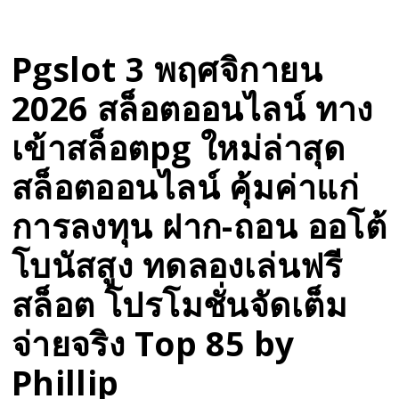
casino
เว็บ
แม่
Pgslot 3 พฤศจิกายน
fullslotpg
2026 สล็อตออนไลน์ ทาง
ทดลอง
เล่น
เข้าสล็อตpg ใหม่ล่าสุด
Top
สล็อตออนไลน์ คุ้มค่าแก่
80
การลงทุน ฝาก-ถอน ออโต้
by
Kenton
โบนัสสูง ทดลองเล่นฟรี
pgslot
สล็อต โปรโมชั่นจัดเต็ม
Fullslotpg.run
10
จ่ายจริง Top 85 by
pgslot
Phillip
webแจก