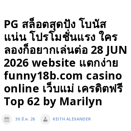
Pgslot
เปิด
เว็บไซต์
โอกาส
ตรง
PG สล็อตสุดปัง โบนัส
ชนะ
สล็อต
เกม
แน่น โปรโมชั่นแรง ใคร
ตัว
มาก
ตึง
ลองก็อยากเล่นต่อ 28 JUN
ที่สุด
ของ
สล็อต
2026 website แตกง่าย
คน
เว็บ
funny18b.com casino
ชอบ
ตรง
เกม
ระบบ
online เว็บแม่ เครดิตฟรี
แตก
ออ
Top 62 by Marilyn
บ่อย
โต้
เข้า
24HR
เล่น
Top
30 มี.ค. 26
KEITH ALEXANDER
วัน
23