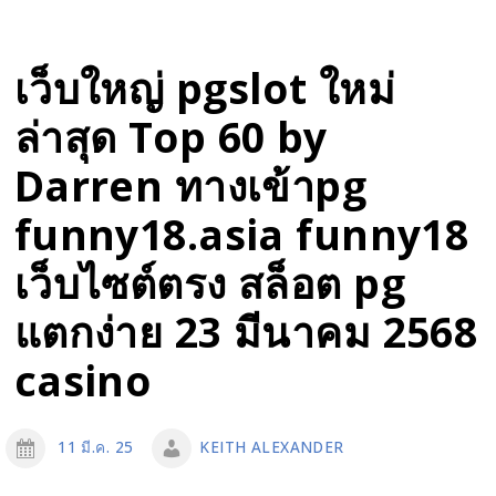
สล็อต
ปั่น
31
สล็อต
คา
เว็บใหญ่ pgslot ใหม่
รัก
สิ
Top
ล่าสุด Top 60 by
โน
42
สไตล์
Darren ทางเข้าpg
by
ฮ่องกง
Junior
funny18.asia funny18
ทัน
pgslot77.site
เว็บไซต์ตรง สล็อต pg
สมัย
6
เว็บ
พฤษภา
แตกง่าย 23 มีนาคม 2568
สล็อต
68
casino
แท้
มี
เกม
11 มี.ค. 25
KEITH ALEXANDER
มากว่า