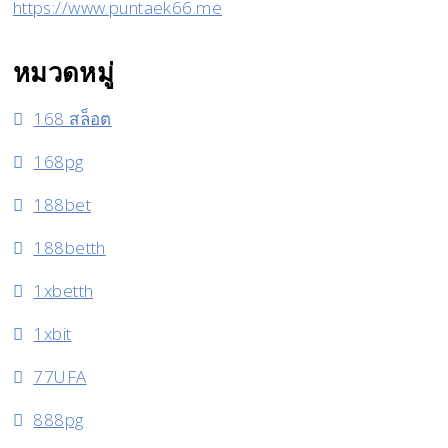
https://www.puntaek66.me
หมวดหมู่
168 สล็อต
168pg
188bet
188betth
1xbetth
1xbit
77UFA
888pg