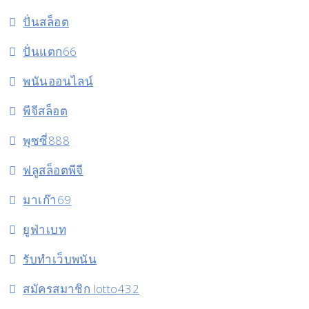
ปั่นสล็อต
ปั่นแตก66
พนันออนไลน์
พีจีสล็อต
พุซซี่888
ฟลูสล็อตพีจี
มาเก๊า69
ยูฟ่าเบท
รับทำเว็บพนัน
สมัครสมาชิก lotto432