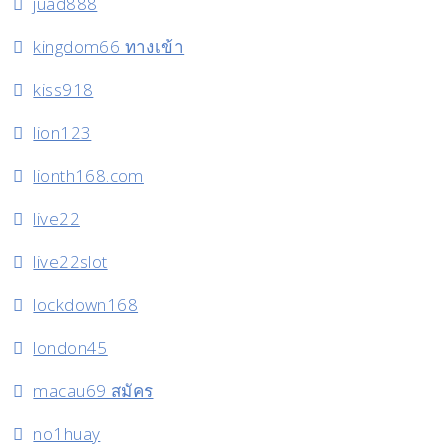
juad888
kingdom66 ทางเข้า
kiss918
lion123
lionth168.com
live22
live22slot
lockdown168
london45
macau69 สมัคร
no1huay