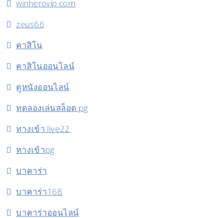
winherovip.com
zeus66
คาสิโน
คาสิโนออนไลน์
ดูหนังออนไลน์
ทดลองเล่นสล็อต pg
ทางเข้า live22
ทางเข้าpg
บาคาร่า
บาคาร่า168
บาคาร่าออนไลน์