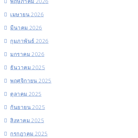
พฤษภาคม 2026
เมษายน 2026
มีนาคม 2026
กุมภาพันธ์ 2026
มกราคม 2026
ธันวาคม 2025
พฤศจิกายน 2025
ตุลาคม 2025
กันยายน 2025
สิงหาคม 2025
กรกฎาคม 2025