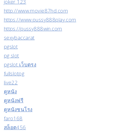
joker 123
http://www.movie87hd.com
https://www.pussy888play.com
https://pussy888win.com
sexybaccarat
pgslot
pg slot
pgslot เว็บตรง
fullslotpg
live22
ดูหนัง
ดูหนังฟรี
ดูหนังชนโรง
faro168
สล็อต456