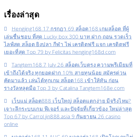
เรื่องล่าสุด
Hengjing168 17 กรกฎา 69 สล็อต168 เกมสล็อต ที่ผู้
เล่นชื่นชอบ ที่สุด Lucky box 300 บาท ฝาก-ถอน รวดเร็ว
ไลฟ์สด สล็อต ยิงปลา กีฬา ไพ่ เครดิตฟรี แจก เครดิตฟรี
เยอะที่สุด Top 79 by Felicitas hengjing168d.com
Tangtem168 7 July 26 สล็อตเว็บตรง ความพรีเมียมที่
เข้าถึงได้จริง ทุกยอดฝาก 10% สายทุนน้อย สมัครด่วน
คัดมาแล้ว เล่นได้ทุกเกม สล็อต168 เข้าให้ทัน ก่อน
รางวัลหลุดมือ Top 3 by Catalina Tangtem168e.com
เว็บแม่ สล็อต888 เว็บใหญ่ สล็อตแตกง่าย มีจริงไหม?
เจาะลึกระบบเกม ฟีเจอร์ และปัจจัยที่เกี่ยวข้อง ใหม่ล่าสุด
Top 67 by Carrol jin888.asia 9 กันยายน 26 casino
online
บาคาร่า168 11 AUG 69 บาคาร่า168 เปิดโลกเกมไพ่