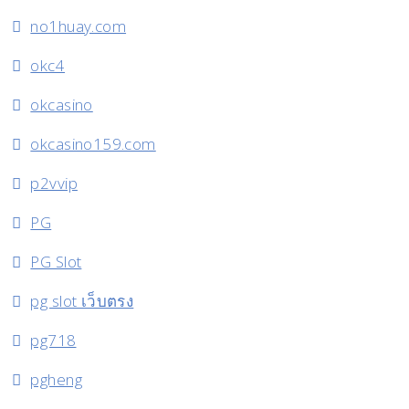
no1huay.com
okc4
okcasino
okcasino159.com
p2vvip
PG
PG Slot
pg slot เว็บตรง
pg718
pgheng