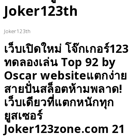
Joker123th
Joker123th
เว็บเปิดใหม่ โจ๊กเกอร์123
ทดลองเล่น Top 92 by
Oscar websiteแตกง่าย
สายปั่นสล็อตห้ามพลาด!
เว็บเดียวที่แตกหนักทุก
ยูสเซอร์
Joker123zone.com 21