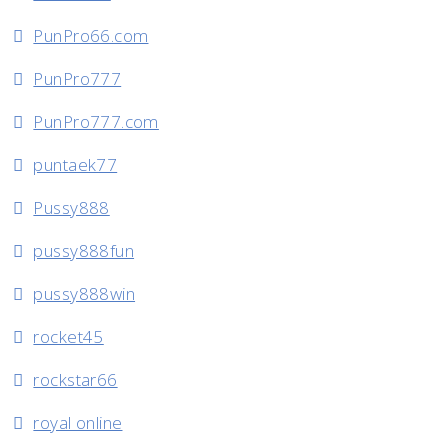
PunPro66.com
PunPro777
PunPro777.com
puntaek77
Pussy888
pussy888fun
pussy888win
rocket45
rockstar66
royal online