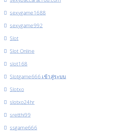
sexygame1688
sexygame992
Slot
Slot Online
slot168
Slotgame666 เข้าสู่ระบบ
Slotxo
slotxo24hr
sretthi99
ssgame666