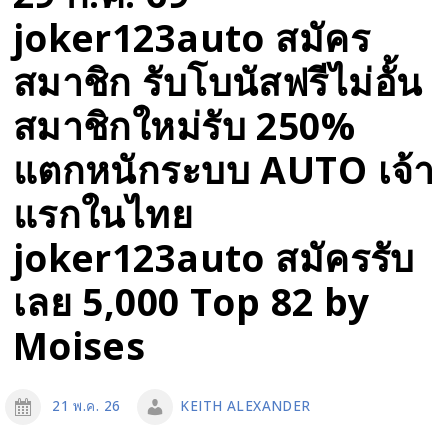
ให้
joker123auto สมัคร
ปลอดภัย
สมาชิก รับโบนัสฟรีไม่อั้น
เล่น
ง่าย
สมาชิกใหม่รับ 250%
และ
แตกหนักระบบ AUTO เจ้า
ตอบ
โจทย์
แรกในไทย
มาก
joker123auto สมัครรับ
ที่สุด
13
เลย 5,000 Top 82 by
JUL
Moises
2026
website
ใหญ่
21 พ.ค. 26
KEITH ALEXANDER
joker123auto.s