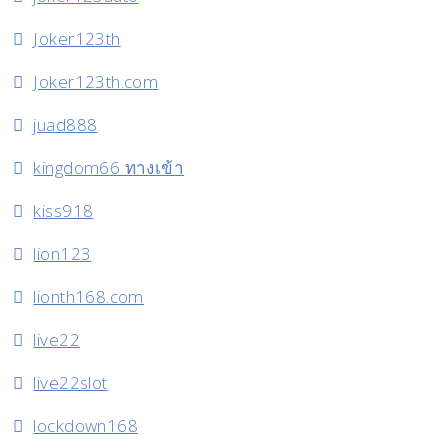
Joker123th
Joker123th.com
juad888
kingdom66 ทางเข้า
kiss918
lion123
lionth168.com
live22
live22slot
lockdown168