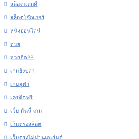
สล็อตแตกดี
สล็อตโจ๊กเกอร์
หนังออนไลน์
หวย
หวยฮิต88
เกมยิงปลา
เกมยูฟ่า
เครดิตฟรี
เว็บ มันนี่ เกม
เว็บตรงสล็อต
เว็บตรงไม่ผ่านเอเย่นต์