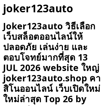
joker123auto
Joker123auto วิธีเลือก
เว็บสล็อตออนไลน์ให้
ปลอดภัย เล่นง่าย และ
ตอบโจทย์มากที่สุด 13
JUL 2026 website ใหญ่
joker123auto.shop คา
สิโนออนไลน์ เว็บเปิดใหม่
ใหม่ล่าสุด Top 26 by