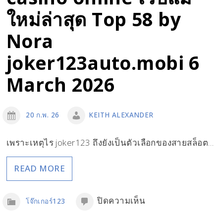
โบนัส
ใหม่ล่าสุด Top 58 by
ฟรี
Nora
ไม่
อั้น
joker123auto.mobi 6
สมาชิก
March 2026
ใหม่
รับ
250%
20 ก.พ. 26
KEITH ALEXANDER
แตก
หนัก
เพราะเหตุไร joker123 ถึงยังเป็นตัวเลือกของสายสล็อต…
ระบบ
READ MORE
AUTO
เจ้า
แรก
บน
ปิดความเห็น
โจ๊กเกอร์123
ใน
โจ๊ก