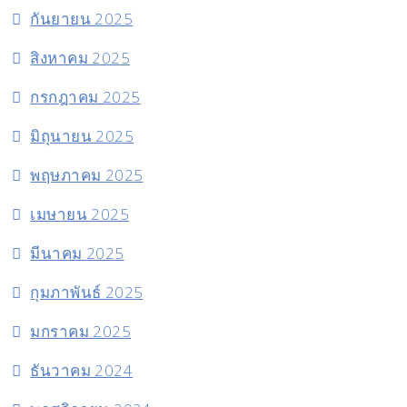
กันยายน 2025
สิงหาคม 2025
กรกฎาคม 2025
มิถุนายน 2025
พฤษภาคม 2025
เมษายน 2025
มีนาคม 2025
กุมภาพันธ์ 2025
มกราคม 2025
ธันวาคม 2024