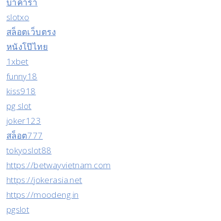
บาคาร่า
โต้
slotxo
10
สล็อตเว็บตรง
วินาที
หนังโป๊ไทย
casino
1xbet
online
funny18
เว็บ
kiss918
แม่
pg slot
ใหม่
joker123
ล่าสุด
สล็อต777
Top
tokyoslot88
58
https://betwayvietnam.com
by
https://jokerasia.net
Nora
https://moodeng.in
joker123auto.mobi
pgslot
6