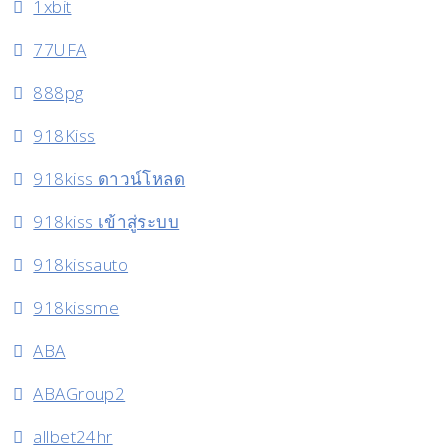
1xbit
77UFA
888pg
918Kiss
918kiss ดาวน์โหลด
918kiss เข้าสู่ระบบ
918kissauto
918kissme
ABA
ABAGroup2
allbet24hr