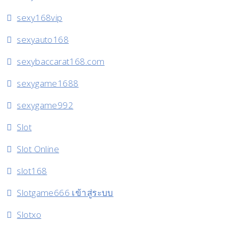
sexy168vip
sexyauto168
sexybaccarat168.com
sexygame1688
sexygame992
Slot
Slot Online
slot168
Slotgame666 เข้าสู่ระบบ
Slotxo