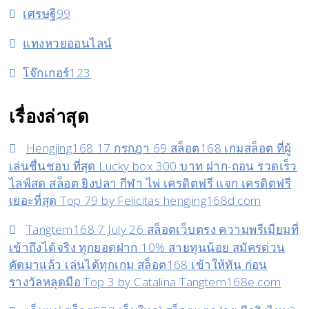
เศรษฐี99
แทงหวยออนไลน์
โจ๊กเกอร์123
เรื่องล่าสุด
Hengjing168 17 กรกฎา 69 สล็อต168 เกมสล็อต ที่ผู้
เล่นชื่นชอบ ที่สุด Lucky box 300 บาท ฝาก-ถอน รวดเร็ว
ไลฟ์สด สล็อต ยิงปลา กีฬา ไพ่ เครดิตฟรี แจก เครดิตฟรี
เยอะที่สุด Top 79 by Felicitas hengjing168d.com
Tangtem168 7 July 26 สล็อตเว็บตรง ความพรีเมียมที่
เข้าถึงได้จริง ทุกยอดฝาก 10% สายทุนน้อย สมัครด่วน
คัดมาแล้ว เล่นได้ทุกเกม สล็อต168 เข้าให้ทัน ก่อน
รางวัลหลุดมือ Top 3 by Catalina Tangtem168e.com