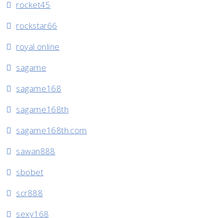
rocket45
rockstar66
royal online
sagame
sagame168
sagame168th
sagame168th.com
sawan888
sbobet
scr888
sexy168