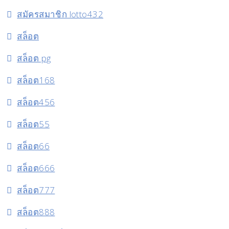
สมัครสมาชิก lotto432
สล็อต
สล็อต pg
สล็อต168
สล็อต456
สล็อต55
สล็อต66
สล็อต666
สล็อต777
สล็อต888