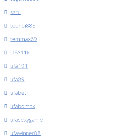
ssru
teenoi888
temmax69
UFA11k
ufa191
ufa89
ufabet
ufabombx
ufasexygame
ufawinner88