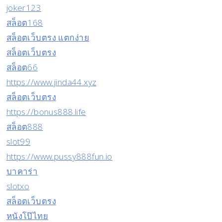
joker123
สิทธื์
สล็อต168
แท้
สล็อตเว็บตรง แตกง่าย
Top
สล็อตเว็บตรง
89
สล็อต66
by
https://www.jinda44.xyz
Shaunte
สล็อตเว็บตรง
rockstar66m
https://bonus888.life
หมุน
สล็อต888
สนุก
slot99
สุข
https://www.pussy888fun.io
ทุก
บาคาร่า
วัน
slotxo
มูลค่า
สล็อตเว็บตรง
1,000
หนังโป๊ไทย