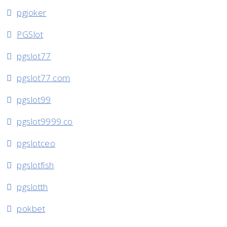
pgjoker
PGSlot
pgslot77
pgslot77.com
pgslot99
pgslot9999.co
pgslotceo
pgslotfish
pgslotth
pokbet