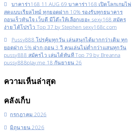
บาคาร่า168 11 AUG 69 บาคาร่า168 เปิดโลกเกมไพ่
สดแบบเรียลไทม์ ทุกยอดฝาก 10% รองรับทุกธนาคาร
ถอนเร็วทันใจ เว็บดี มีโต๊ะให้เลือกเยอะ sexy168 สมัคร
ง่าย ได้โปรไว Top 37 by Stephen sexy168c.com
Pussy888 โปรคุ้มทุกวัน เล่นสนุกได้มากกว่าเดิม ทุก
ยอดฝาก 5% ฝาก-ถอน 3 วิ คนเล่นไม่ต่ำกว่าแสนทุกวัน
pussy888 สมัครไว เล่นได้ทันที Top 79 by Breanna
pussy888play.me 18 กันยายน 26
ความเห็นล่าสุด
คลังเก็บ
กรกฎาคม 2026
มิถุนายน 2026