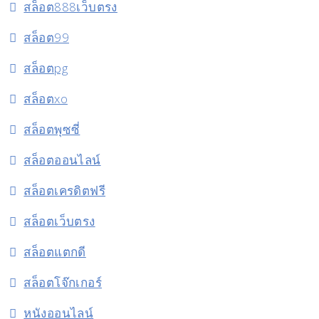
สล็อต888เว็บตรง
สล็อต99
สล็อตpg
สล็อตxo
สล็อตพุซซี่
สล็อตออนไลน์
สล็อตเครดิตฟรี
สล็อตเว็บตรง
สล็อตแตกดี
สล็อตโจ๊กเกอร์
หนังออนไลน์