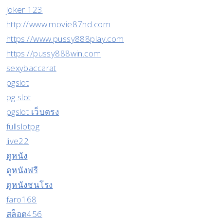
แตก
joker 123
ง่าย
http://www.movie87hd.com
9
https://www.pussy888play.com
มกรา
https://pussy888win.com
68
sexybaccarat
pgslot
pg slot
pgslot เว็บตรง
fullslotpg
live22
ดูหนัง
ดูหนังฟรี
ดูหนังชนโรง
faro168
สล็อต456