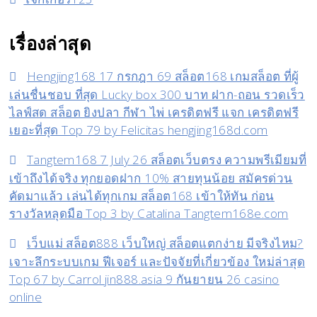
เรื่องล่าสุด
Hengjing168 17 กรกฎา 69 สล็อต168 เกมสล็อต ที่ผู้
เล่นชื่นชอบ ที่สุด Lucky box 300 บาท ฝาก-ถอน รวดเร็ว
ไลฟ์สด สล็อต ยิงปลา กีฬา ไพ่ เครดิตฟรี แจก เครดิตฟรี
เยอะที่สุด Top 79 by Felicitas hengjing168d.com
Tangtem168 7 July 26 สล็อตเว็บตรง ความพรีเมียมที่
เข้าถึงได้จริง ทุกยอดฝาก 10% สายทุนน้อย สมัครด่วน
คัดมาแล้ว เล่นได้ทุกเกม สล็อต168 เข้าให้ทัน ก่อน
รางวัลหลุดมือ Top 3 by Catalina Tangtem168e.com
เว็บแม่ สล็อต888 เว็บใหญ่ สล็อตแตกง่าย มีจริงไหม?
เจาะลึกระบบเกม ฟีเจอร์ และปัจจัยที่เกี่ยวข้อง ใหม่ล่าสุด
Top 67 by Carrol jin888.asia 9 กันยายน 26 casino
online