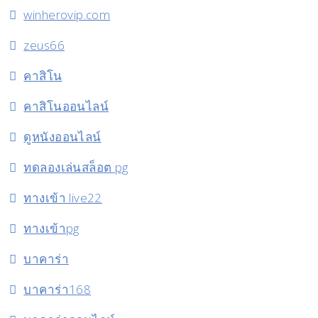
winherovip.com
zeus66
คาสิโน
คาสิโนออนไลน์
ดูหนังออนไลน์
ทดลองเล่นสล็อต pg
ทางเข้า live22
ทางเข้าpg
บาคาร่า
บาคาร่า168