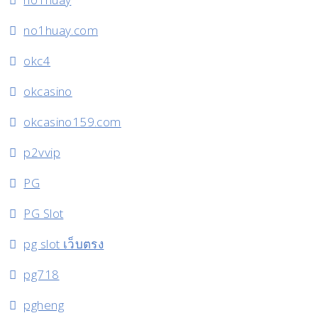
no1huay.com
okc4
okcasino
okcasino159.com
p2vvip
PG
PG Slot
pg slot เว็บตรง
pg718
pgheng