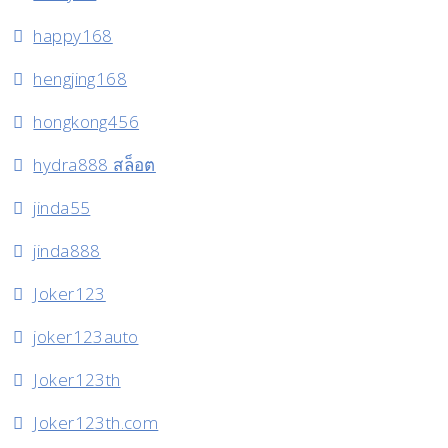
happy168
hengjing168
hongkong456
hydra888 สล็อต
jinda55
jinda888
Joker123
joker123auto
Joker123th
Joker123th.com