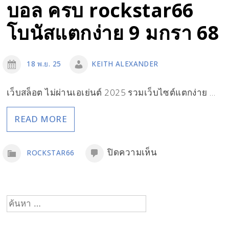
บอล ครบ rockstar66
โบนัสแตกง่าย 9 มกรา 68
18 พ.ย. 25
KEITH ALEXANDER
เว็บสล็อต ไม่ผ่านเอเย่นต์ 2025 รวมเว็บไซต์แตกง่าย …
READ MORE
บน
ปิดความเห็น
ROCKSTAR66
Rockstar66m
สล็อต
เว็บ
ค้นหา
ตรง
สำหรับ:
ลิข