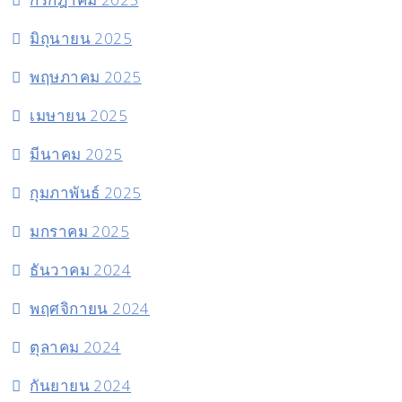
มิถุนายน 2025
พฤษภาคม 2025
เมษายน 2025
มีนาคม 2025
กุมภาพันธ์ 2025
มกราคม 2025
ธันวาคม 2024
พฤศจิกายน 2024
ตุลาคม 2024
กันยายน 2024