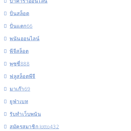
บาคาร่าออนไลน์
ปั่นสล็อต
ปั่นแตก66
พนันออนไลน์
พีจีสล็อต
พุซซี่888
ฟลูสล็อตพีจี
มาเก๊า69
ยูฟ่าเบท
รับทำเว็บพนัน
สมัครสมาชิก lotto432