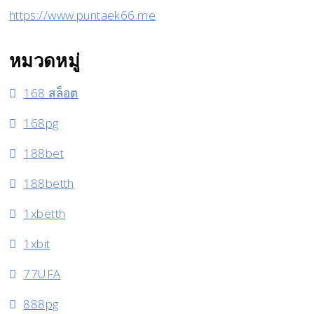
https://www.puntaek66.me
หมวดหมู่
168 สล็อต
168pg
188bet
188betth
1xbetth
1xbit
77UFA
888pg