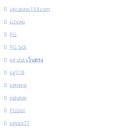
okcasino159.com
p2vvip
PG
PG Slot
pg slot เว็บตรง
pg718
pgheng
pgjoker
PGSlot
pgslot77