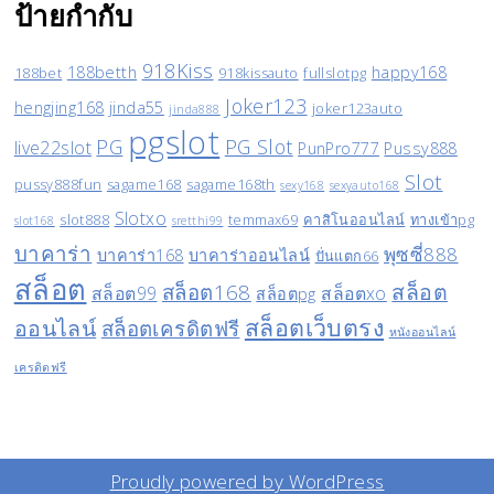
ป้ายกำกับ
918Kiss
188betth
happy168
188bet
918kissauto
fullslotpg
Joker123
hengjing168
jinda55
joker123auto
jinda888
pgslot
PG
PG Slot
live22slot
PunPro777
Pussy888
Slot
pussy888fun
sagame168
sagame168th
sexy168
sexyauto168
Slotxo
slot888
temmax69
คาสิโนออนไลน์
ทางเข้าpg
slot168
sretthi99
บาคาร่า
พุซซี่888
บาคาร่า168
บาคาร่าออนไลน์
ปั่นแตก66
สล็อต
สล็อต
สล็อต168
สล็อต99
สล็อตxo
สล็อตpg
สล็อตเว็บตรง
ออนไลน์
สล็อตเครดิตฟรี
หนังออนไลน์
เครดิตฟรี
Proudly powered by WordPress