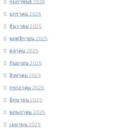
กุมภาพันธ์ 2026
มกราคม 2026
ธันวาคม 2025
พฤศจิกายน 2025
ตุลาคม 2025
กันยายน 2025
สิงหาคม 2025
กรกฎาคม 2025
มิถุนายน 2025
พฤษภาคม 2025
เมษายน 2025