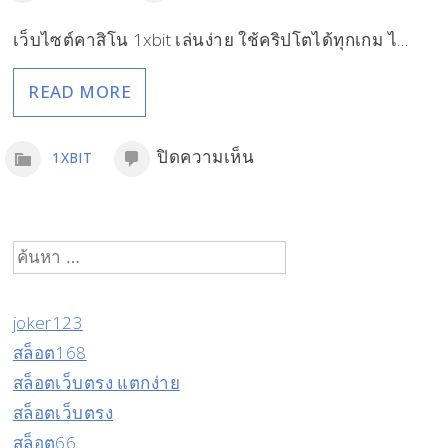
เว็บไซต์คาสิโน 1xbit เล่นง่าย ใช้คริปโตได้ทุกเกม ไ…
READ MORE
บน
ปิดความเห็น
1XBIT
เว็บ
เปิด
ใหม่
ค้นหา
1xbet
สำหรับ:
ทดลอง
joker123
เล่น
สล็อต168
Top
สล็อตเว็บตรง แตกง่าย
44
สล็อตเว็บตรง
by
สล็อต66