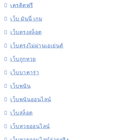
เครดิตฟรี
เว็บ มันนี่ เกม
เว็บตรงสล็อต
เว็บตรงไม่ผ่านเอเย่นต์
เว็บถูกหวย
เว็บบาคาร่า
เว็บพนัน
เว็บพนันออนไลน์
เว็บสล็อต
เว็บหวยออนไลน์
เว็บหวยออนไลน์จ่ายจริง