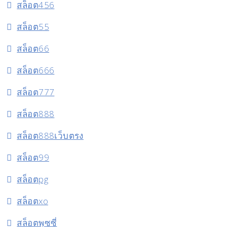
สล็อต456
สล็อต55
สล็อต66
สล็อต666
สล็อต777
สล็อต888
สล็อต888เว็บตรง
สล็อต99
สล็อตpg
สล็อตxo
สล็อตพุซซี่