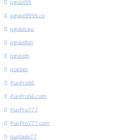
pgslot99
pgslot9999.co
pgslotceo
pgslotfish
pgslotth
pokbet
PunPro66
PunPro66.com
PunPro777
PunPro777.com
puntaek77