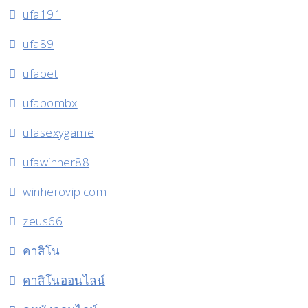
ufa191
ufa89
ufabet
ufabombx
ufasexygame
ufawinner88
winherovip.com
zeus66
คาสิโน
คาสิโนออนไลน์