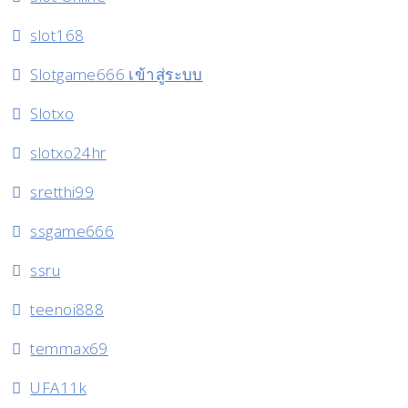
slot168
Slotgame666 เข้าสู่ระบบ
Slotxo
slotxo24hr
sretthi99
ssgame666
ssru
teenoi888
temmax69
UFA11k