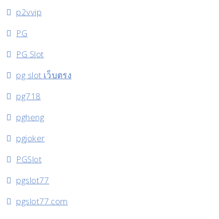
p2vvip
PG
PG Slot
pg slot เว็บตรง
pg718
pgheng
pgjoker
PGSlot
pgslot77
pgslot77.com