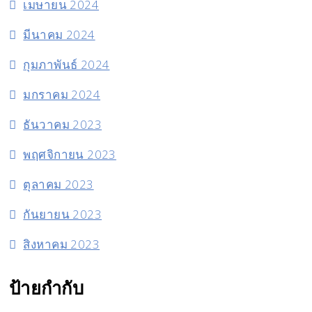
เมษายน 2024
มีนาคม 2024
กุมภาพันธ์ 2024
มกราคม 2024
ธันวาคม 2023
พฤศจิกายน 2023
ตุลาคม 2023
กันยายน 2023
สิงหาคม 2023
ป้ายกำกับ