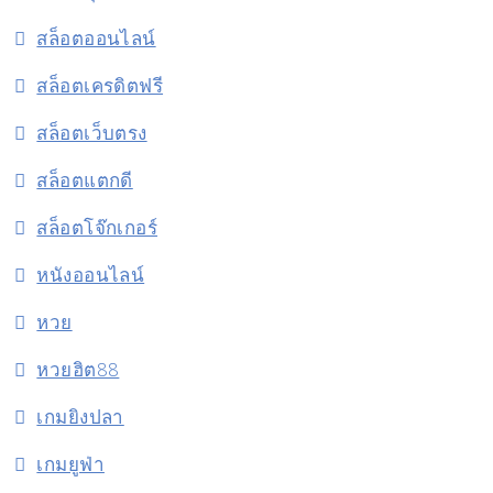
สล็อตออนไลน์
สล็อตเครดิตฟรี
สล็อตเว็บตรง
สล็อตแตกดี
สล็อตโจ๊กเกอร์
หนังออนไลน์
หวย
หวยฮิต88
เกมยิงปลา
เกมยูฟ่า