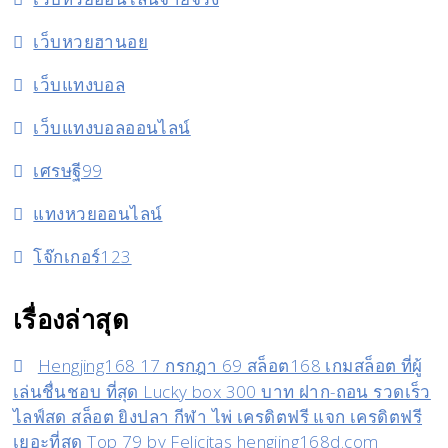
เว็บหวยฮานอย
เว็บแทงบอล
เว็บแทงบอลออนไลน์
เศรษฐี99
แทงหวยออนไลน์
โจ๊กเกอร์123
เรื่องล่าสุด
Hengjing168 17 กรกฎา 69 สล็อต168 เกมสล็อต ที่ผู้
เล่นชื่นชอบ ที่สุด Lucky box 300 บาท ฝาก-ถอน รวดเร็ว
ไลฟ์สด สล็อต ยิงปลา กีฬา ไพ่ เครดิตฟรี แจก เครดิตฟรี
เยอะที่สุด Top 79 by Felicitas hengjing168d.com