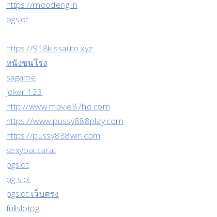
https://moodeng.in
ไทย
pgslot
Top
39
https://918kissauto.xyz
by
หนังชนโรง
Domingo
sagame
168Slotvip.vip
joker 123
http://www.movie87hd.com
https://www.pussy888play.com
https://pussy888win.com
sexybaccarat
pgslot
pg slot
pgslot เว็บตรง
fullslotpg