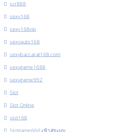
scr888
sexy168
sexy168vip
sexyauto168
sexybaccarat168.com
sexygame1688
sexygame992
Slot
Slot Online
slot168
Slotgame666 เข้าสู่ระบบ