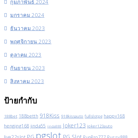
กุมภาพันธ์ 2024
มกราคม 2024
ธันวาคม 2023
พฤศจิกายน 2023
ตุลาคม 2023
กันยายน 2023
สิงหาคม 2023
ป้ายกำกับ
918Kiss
188betth
happy168
188bet
918kissauto
fullslotpg
Joker123
hengjing168
jinda55
joker123auto
jinda888
pgslot
PG
PG Slot
live22slot
PunPro777
Pussy888