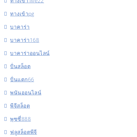
ทางเข้า live22
ทางเข้าpg
บาคาร่า
บาคาร่า168
บาคาร่าออนไลน์
ปั่นสล็อต
ปั่นแตก66
พนันออนไลน์
พีจีสล็อต
พุซซี่888
ฟลูสล็อตพีจี