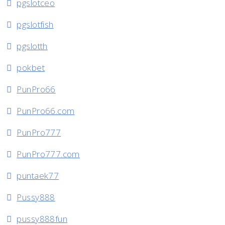
pgslotceo
pgslotfish
pgslotth
pokbet
PunPro66
PunPro66.com
PunPro777
PunPro777.com
puntaek77
Pussy888
pussy888fun