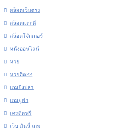
สล็อตเว็บตรง
สล็อตแตกดี
สล็อตโจ๊กเกอร์
หนังออนไลน์
หวย
หวยฮิต88
เกมยิงปลา
เกมยูฟ่า
เครดิตฟรี
เว็บ มันนี่ เกม