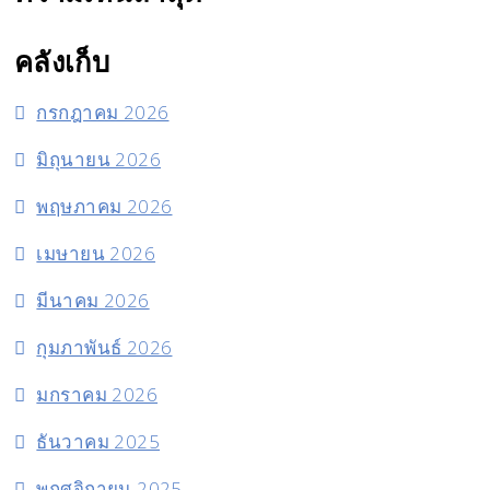
คลังเก็บ
กรกฎาคม 2026
มิถุนายน 2026
พฤษภาคม 2026
เมษายน 2026
มีนาคม 2026
กุมภาพันธ์ 2026
มกราคม 2026
ธันวาคม 2025
พฤศจิกายน 2025