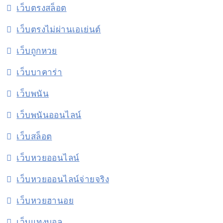
เว็บตรงสล็อต
เว็บตรงไม่ผ่านเอเย่นต์
เว็บถูกหวย
เว็บบาคาร่า
เว็บพนัน
เว็บพนันออนไลน์
เว็บสล็อต
เว็บหวยออนไลน์
เว็บหวยออนไลน์จ่ายจริง
เว็บหวยฮานอย
เว็บแทงบอล