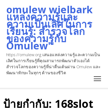
omulew wielbark
Skip
แหล่งความรู้และ
to
ความเป็นเลิศในการ
content
เรียนรู้: สำรวจโลก
ของความรู้กับ
Omulew"
https://omulew.org เสนอแหล่งความรู้และความเป็น
เลิศในการเรียนรู้ที่คุณสามารถพัฒนาตัวเองได้
สำรวจโลกของความรู้ที่น่าตื่นเต้นผ่าน Omulew และ
พัฒนาทักษะในทุกๆ ด้านของชีวิต
ป้ายกำกับ:
168slot