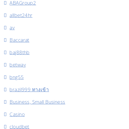
ABAGroup2
allbet24hr
av
Baccarat
baj88thb
betway
bng55
brazil999 ทางเข้า
Business, Small Business
Casino
cloudbet