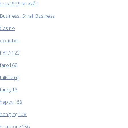
brazil999 ทางเข้า
Business, Small Business
Casino
cloudbet
FAFA123
faro168
fullslotpg
funny18
happy168
hengjing168
hongkong456