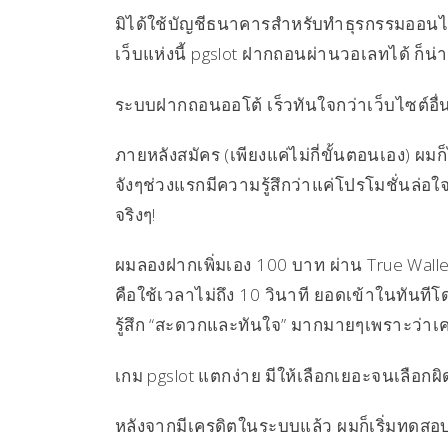
มิได้ใช้บัญชีธนาคารสำหรับทำธุรกรรมออนไลน์ม
เว็บแห่งนี้ pgslot ฝากถอนผ่านวอเลทได้ ก็น
ระบบฝากถอนออโต้ เร็วทันใจกว่าเว็บไซต์อื่
ภายหลังสมัคร (เพียงแค่ไม่กี่ขั้นตอนเอง) ผม
จังๆช่วงแรกมีความรู้สึกว่าแค่โปรโมชั่นล่อใ
จริงๆ!
ผมลองฝากเพิ่มเอง 100 บาท ผ่าน True Wall
คือใช้เวลาไม่ถึง 10 วินาที ยอดเข้าในทันที
รู้สึก “สะดวกและทันใจ” มากมายๆเพราะว่าเคย
เกม pgslot แตกง่าย มีให้เลือกเยอะจนเลือกผิ
หลังจากมีเครดิตในระบบแล้ว ผมก็เริ่มทดสอบเล