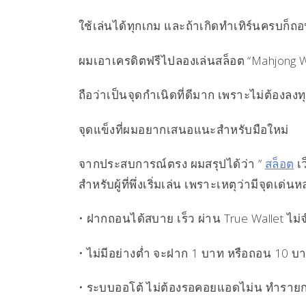
ใช้เล่นได้ทุกเกม และถ้าเกิดทำเทิร์นครบก็ถอ
ผมเอาเครดิตฟรีไปลองเล่นสล็อต “Mahjong Wa
ถือว่าเป็นจุดกำเนิดที่ดีมาก เพราะไม่ต้องลง
จุดแข็งที่ผมอยากเสนอแนะสำหรับมือใหม่
จากประสบการณ์ตรง ผมสรุปได้ว่า ”
สล็อต
เว
สำหรับผู้ที่พึ่งเริ่มเล่น เพราะเหตุว่ามีจุดเด่น
• ฝากถอนได้สบาย เร็ว ผ่าน True Wallet ไม่
• ไม่มีอย่างต่ำ จะฝาก 1 บาท หรือถอน 10 บา
• ระบบออโต้ ไม่ต้องรอคอยแอดไม่น ทำรายก