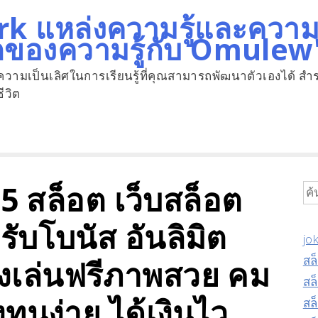
k แหล่งความรู้และความ
โลกของความรู้กับ Omulew
วามเป็นเลิศในการเรียนรู้ที่คุณสามารถพัฒนาตัวเองได้ สำรว
ีวิต
5 สล็อต เว็บสล็อต
ค้
สำ
รับโบนัส อันลิมิต
jo
สล
เล่นฟรีภาพสวย คม
สล
ทุนง่าย ได้เงินไว
สล