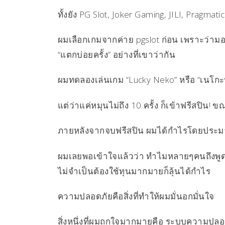
ทั้งยัง PG Slot, Joker Gaming, JILI, Pragmati
ผมเลือกเกมจากค่าย pgslot ก่อน เพราะว่ามอ
“แตกบ่อยครั้ง” อย่างที่เขาว่ากัน
ผมทดลองเล่นเกม “Lucky Neko” หรือ “เนโกะ
แต่ว่าแค่หมุนไม่ถึง 10 ครั้ง ก็เข้าฟรีสปิน
ภายหลังจากจบฟรีสปิน ผมได้กำไรโดยประม
ผมเลยพอเข้าใจแล้วว่า ทำไมหลายๆคนถึงพูดว
ไม่จำเป็นต้องใช้ทุนมากมายก็ลุ้นได้กำไร
ความปลอดภัยคือสิ่งที่ทำให้ผมมั่นอกมั่นใจ
สิ่งหนึ่งที่ผมถูกใจมากมายคือ ระบบความปล