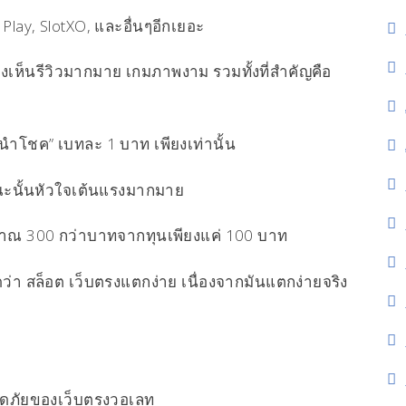
c Play, SlotXO, และอื่นๆอีกเยอะ
งเห็นรีวิวมากมาย เกมภาพงาม รวมทั้งที่สำคัญคือ
นำโชค” เบทละ 1 บาท เพียงเท่านั้น
! ขณะนั้นหัวใจเต้นแรงมากมาย
าณ 300 กว่าบาทจากทุนเพียงแค่ 100 บาท
่า สล็อต เว็บตรงแตกง่าย เนื่องจากมันแตกง่ายจริง
อดภัยของเว็บตรงวอเลท