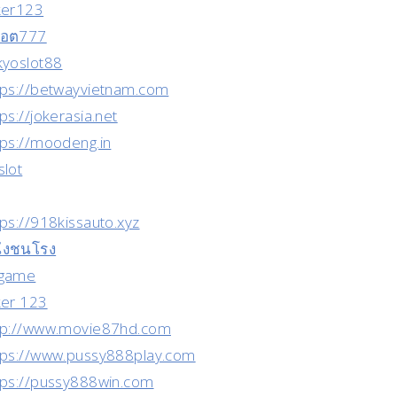
ker123
็อต777
kyoslot88
tps://betwayvietnam.com
tps://jokerasia.net
tps://moodeng.in
slot
tps://918kissauto.xyz
ังชนโรง
game
ker 123
tp://www.movie87hd.com
tps://www.pussy888play.com
tps://pussy888win.com