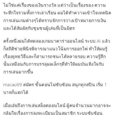
ไม่ใช่แค่เรื่องของเงินรางวัล แต่ว่าเป็นเรื่องของ ความ
ระทึกใจรวมทั้งการเล่าเรียน ผมได้ทำความเข้าใจเทคนิค
การเล่นเกมต่างๆได้ทราบจักการวางเป้าหมายการเงิน
และได้สัมผัสกับชุมชนผู้เล่นที่เป็นมิตร
ครั้งหนึ่งผมได้ทดลองเกมบาคาร่าออนไลน์ ระบบ AI แล้ว
ก็สถิติช่วยพินิจพิจารณาแนวโน้มการออกไพ่ ทำให้ผมรู้
เรื่องยุทธวิธีและก็สามารถชนะได้หลายรอบ ความรู้สึก
นั้นเหมือนกับการบรรลุผลเล็กๆที่ทำให้ผมบันเทิงใจกับ
การเล่นมากขึ้น
macau69 สมัคร ขั้นตอนไม่ซับซ้อน สนุกทุกสปิน เริ่ม 1
บาทก็แตกได้
เมื่อเอ๋ยถึงการเล่นสล็อตออนไลน์ ผู้คนจำนวนมากอาจจะ
กลุ้มใจเรื่องการลงทะเบียนเป็นสมาชิก ระบบซับซ้อน