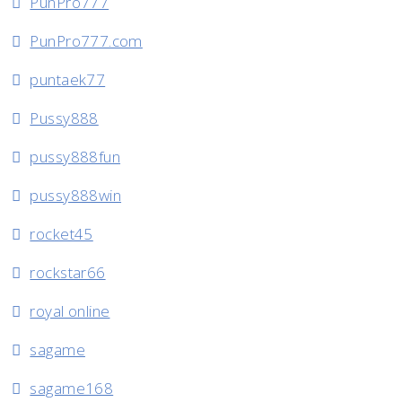
PunPro777
PunPro777.com
puntaek77
Pussy888
pussy888fun
pussy888win
rocket45
rockstar66
royal online
sagame
sagame168