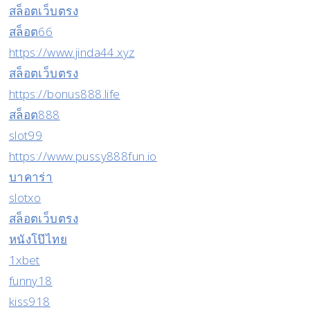
สล็อตเว็บตรง
สล็อต66
https://www.jinda44.xyz
สล็อตเว็บตรง
https://bonus888.life
สล็อต888
slot99
https://www.pussy888fun.io
บาคาร่า
slotxo
สล็อตเว็บตรง
หนังโป๊ไทย
1xbet
funny18
kiss918