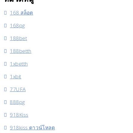
168 สล็อต
168pg
188bet
188betth
1xbetth
1xbit
77UFA
888pg
918Kiss
918kiss ดาวน์โหลด