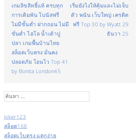
เกมลิขสิทธิ์แท้ ครบทุก
เริ่มยังไงให้คุ้มและไม่เจ็บ
การเดิมพัน โบนัสฟรี
ตัว พนัน เว็บใหญ่ เครดิต
ไม่มีขั้นต่ำ ฝากถอน ไม่มี
ฟรี Top 30 by Wyatt 29
ขั่นต่ำ ไฮโล น้ำเต้าปู
ธันวา 25
ปลา เกมพื้นบ้านไทย
สล็อตเว็บตรง มั่นคง
ปลอดภัย โอนไว Top 41
by Bonita London45
ค้นหา
สำหรับ:
joker123
สล็อต168
สล็อตเว็บตรง แตกง่าย