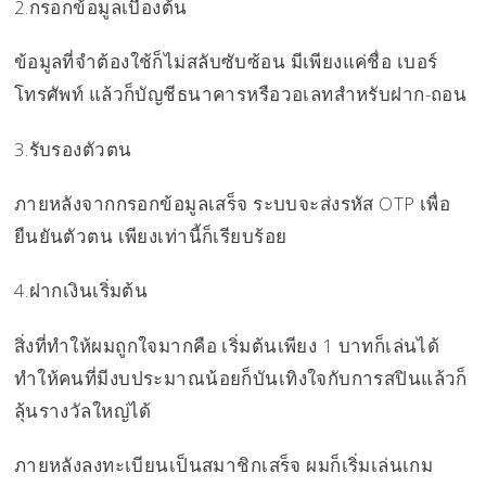
2.กรอกข้อมูลเบื้องต้น
ข้อมูลที่จำต้องใช้ก็ไม่สลับซับซ้อน มีเพียงแค่ชื่อ เบอร์
โทรศัพท์ แล้วก็บัญชีธนาคารหรือวอเลทสำหรับฝาก-ถอน
3.รับรองตัวตน
ภายหลังจากกรอกข้อมูลเสร็จ ระบบจะส่งรหัส OTP เพื่อ
ยืนยันตัวตน เพียงเท่านี้ก็เรียบร้อย
4.ฝากเงินเริ่มต้น
สิ่งที่ทำให้ผมถูกใจมากคือ เริ่มต้นเพียง 1 บาทก็เล่นได้
ทำให้คนที่มีงบประมาณน้อยก็บันเทิงใจกับการสปินแล้วก็
ลุ้นรางวัลใหญ่ได้
ภายหลังลงทะเบียนเป็นสมาชิกเสร็จ ผมก็เริ่มเล่นเกม