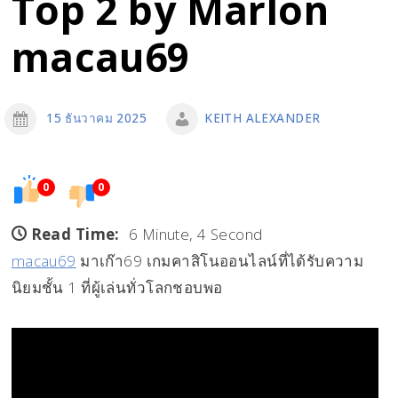
Top 2 by Marlon
macau69
15 ธันวาคม 2025
KEITH ALEXANDER
0
0
Read Time:
6 Minute, 4 Second
macau69
มาเก๊า69 เกมคาสิโนออนไลน์ที่ได้รับความ
นิยมชั้น 1 ที่ผู้เล่นทั่วโลกชอบพอ