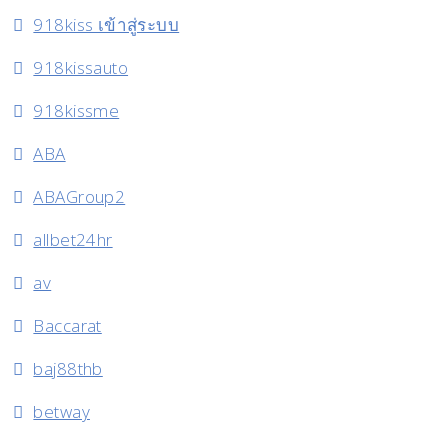
918kiss เข้าสู่ระบบ
918kissauto
918kissme
ABA
ABAGroup2
allbet24hr
av
Baccarat
baj88thb
betway