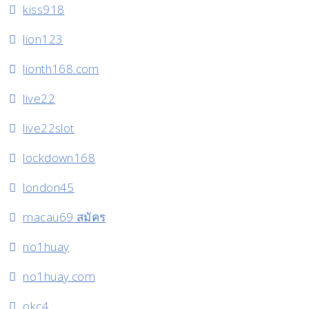
kiss918
lion123
lionth168.com
live22
live22slot
lockdown168
london45
macau69 สมัคร
no1huay
no1huay.com
okc4