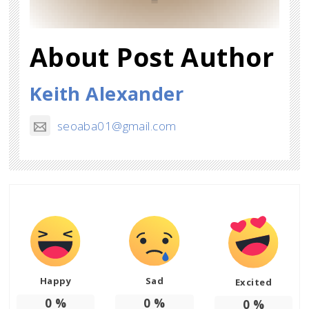
About Post Author
Keith Alexander
seoaba01@gmail.com
Happy
Sad
Excited
0
%
0
%
0
%