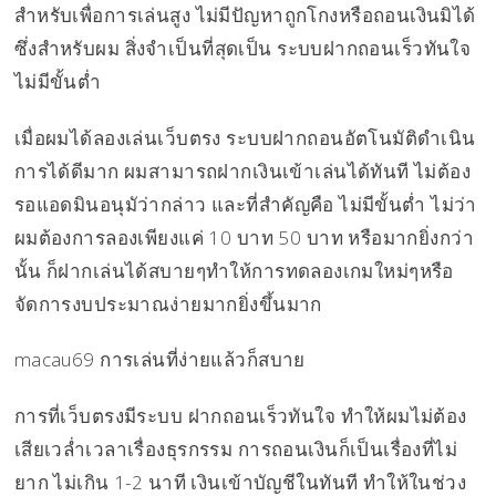
สำหรับเพื่อการเล่นสูง ไม่มีปัญหาถูกโกงหรือถอนเงินมิได้
ซึ่งสำหรับผม สิ่งจำเป็นที่สุดเป็น ระบบฝากถอนเร็วทันใจ
ไม่มีขั้นต่ำ
เมื่อผมได้ลองเล่นเว็บตรง ระบบฝากถอนอัตโนมัติดำเนิน
การได้ดีมาก ผมสามารถฝากเงินเข้าเล่นได้ทันที ไม่ต้อง
รอแอดมินอนุมัว่ากล่าว และที่สำคัญคือ ไม่มีขั้นต่ำ ไม่ว่า
ผมต้องการลองเพียงแค่ 10 บาท 50 บาท หรือมากยิ่งกว่า
นั้น ก็ฝากเล่นได้สบายๆทำให้การทดลองเกมใหม่ๆหรือ
จัดการงบประมาณง่ายมากยิ่งขึ้นมาก
macau69 การเล่นที่ง่ายแล้วก็สบาย
การที่เว็บตรงมีระบบ ฝากถอนเร็วทันใจ ทำให้ผมไม่ต้อง
เสียเวล่ำเวลาเรื่องธุรกรรม การถอนเงินก็เป็นเรื่องที่ไม่
ยาก ไม่เกิน 1-2 นาที เงินเข้าบัญชีในทันที ทำให้ในช่วง