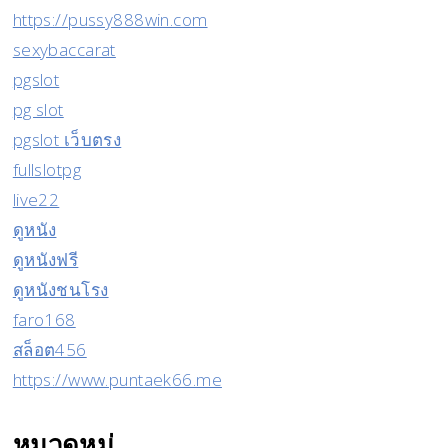
https://pussy888win.com
sexybaccarat
pgslot
pg slot
pgslot เว็บตรง
fullslotpg
live22
ดูหนัง
ดูหนังฟรี
ดูหนังชนโรง
faro168
สล็อต456
https://www.puntaek66.me
หมวดหมู่