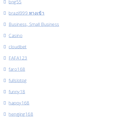
bng55
brazil999 ทางเข้า
Business, Small Business
Casino
cloudbet
FAFA123
faro168
fullslotpg
funny18
happy168
hengjing168