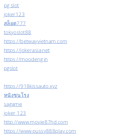
pg slot
joker123
สล็อต777
tokyoslot88
https://betwayvietnam.com
https://jokerasia.net
https://moodeng.in
pgslot
https://918kissauto.xyz
หนังชนโรง
sagame
joker 123
http://www.movie87hd.com
https://www.pussy888play.com