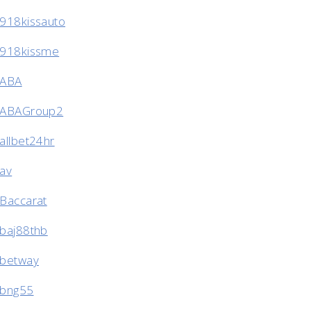
918kissauto
918kissme
ABA
ABAGroup2
allbet24hr
av
Baccarat
baj88thb
betway
bng55