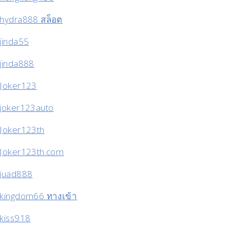
hydra888 สล็อต
jinda55
jinda888
Joker123
joker123auto
Joker123th
Joker123th.com
juad888
kingdom66 ทางเข้า
kiss918