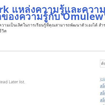
k แหล่งความรู้และความ
โลกของความรู้กับ Omulew
วามเป็นเลิศในการเรียนรู้ที่คุณสามารถพัฒนาตัวเองได้ สำรว
ีวิต
ค้
สำ
jo
ead Later list.
สล
สล
สล