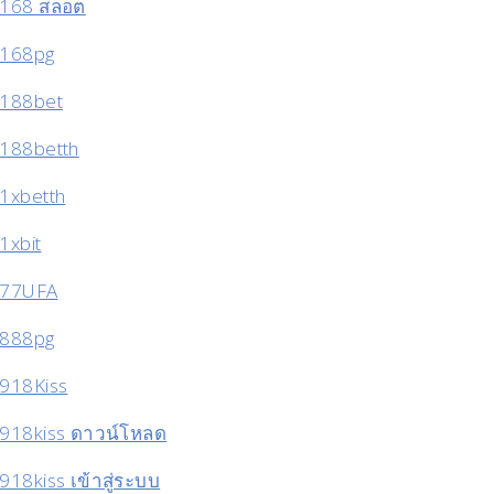
168 สล็อต
168pg
188bet
188betth
1xbetth
1xbit
77UFA
888pg
918Kiss
918kiss ดาวน์โหลด
918kiss เข้าสู่ระบบ