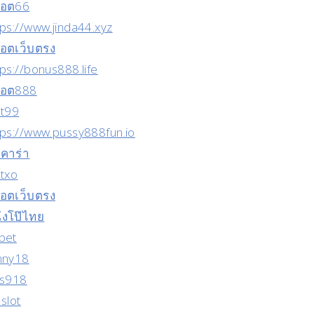
็อต66
tps://www.jinda44.xyz
็อตเว็บตรง
tps://bonus888.life
็อต888
ot99
tps://www.pussy888fun.io
คาร่า
otxo
็อตเว็บตรง
ังโป๊ไทย
bet
nny18
ss918
 slot