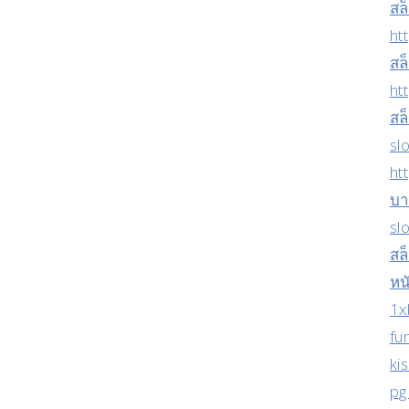
สล
ht
สล
ht
สล
sl
ht
บา
sl
สล
หน
1x
fu
ki
pg