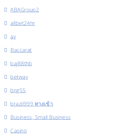
ABAGroup2
allbet24hr
av
Baccarat
baj88thb
betway
bng55
brazil999 ทางเข้า
Business, Small Business
Casino