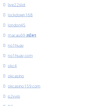
live22slot
lockdown168
london45
macau69 สมัคร
no1huay
no1huay.com
okc4
okcasino
okcasino159.com
p2vvip