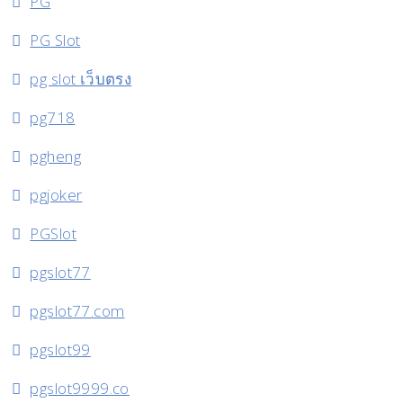
PG
PG Slot
pg slot เว็บตรง
pg718
pgheng
pgjoker
PGSlot
pgslot77
pgslot77.com
pgslot99
pgslot9999.co