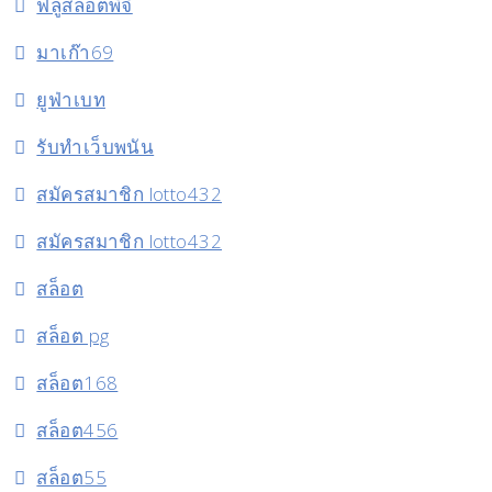
ฟลูสล็อตพีจี
มาเก๊า69
ยูฟ่าเบท
รับทำเว็บพนัน
สมัครสมาชิก lotto432
สมัครสมาชิก lotto432
สล็อต
สล็อต pg
สล็อต168
สล็อต456
สล็อต55