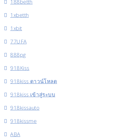
188betth
1xbetth
1xbit
77UFA
888pg
918Kiss
918kiss ดาวน์โหลด
918kiss เข้าสู่ระบบ
918kissauto
918kissme
ABA