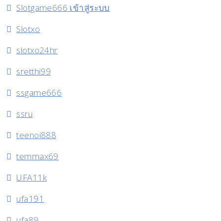
Slotgame666 เข้าสู่ระบบ
Slotxo
slotxo24hr
sretthi99
ssgame666
ssru
teenoi888
temmax69
UFA11k
ufa191
ufa89