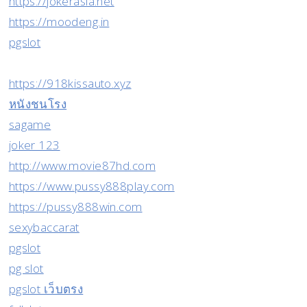
https://jokerasia.net
https://moodeng.in
pgslot
https://918kissauto.xyz
หนังชนโรง
sagame
joker 123
http://www.movie87hd.com
https://www.pussy888play.com
https://pussy888win.com
sexybaccarat
pgslot
pg slot
pgslot เว็บตรง