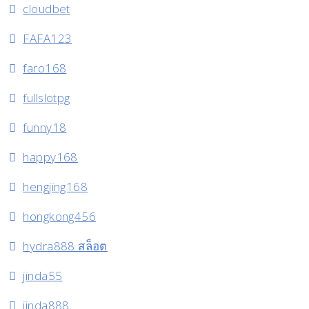
cloudbet
FAFA123
faro168
fullslotpg
funny18
happy168
hengjing168
hongkong456
hydra888 สล็อต
jinda55
jinda888