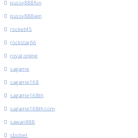
pussy888fun
pussy888win
rocket45
rockstar66
royal online
sagame
sagame168
sagame168th
sagame168th.com
sawan888
sbobet