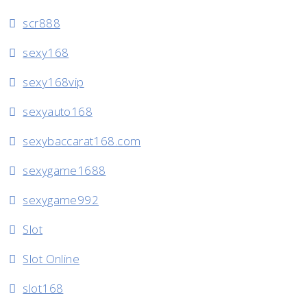
scr888
sexy168
sexy168vip
sexyauto168
sexybaccarat168.com
sexygame1688
sexygame992
Slot
Slot Online
slot168