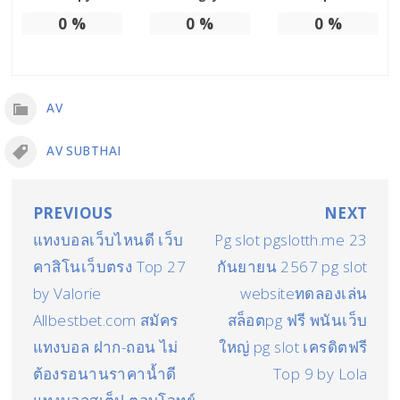
0
%
0
%
0
%
AV
AV SUBTHAI
แนะแนว
PREVIOUS
NEXT
แทงบอลเว็บไหนดี เว็บ
Pg slot pgslotth.me 23
เรื่อง
คาสิโนเว็บตรง Top 27
กันยายน 2567 pg slot
by Valorie
websiteทดลองเล่น
Allbestbet.com สมัคร
สล็อตpg ฟรี พนันเว็บ
แทงบอล ฝาก-ถอน ไม่
ใหญ่ pg slot เครดิตฟรี
ต้องรอนานราคาน้ำดี
Top 9 by Lola