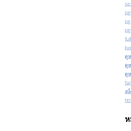
se
pg
pg
pg
ful
li
ดู
ดู
ดู
fa
สล
ht
ห