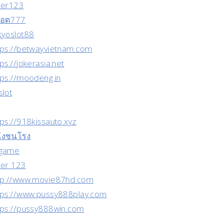
ker123
็อต777
kyoslot88
tps://betwayvietnam.com
tps://jokerasia.net
tps://moodeng.in
slot
tps://918kissauto.xyz
ังชนโรง
game
ker 123
tp://www.movie87hd.com
tps://www.pussy888play.com
tps://pussy888win.com