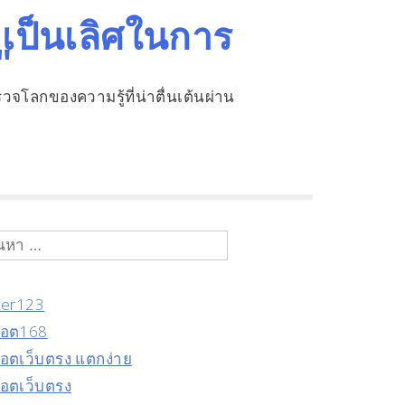
เป็นเลิศในการ
"
จโลกของความรู้ที่น่าตื่นเต้นผ่าน
นหา
หรับ:
ker123
็อต168
็อตเว็บตรง แตกง่าย
็อตเว็บตรง