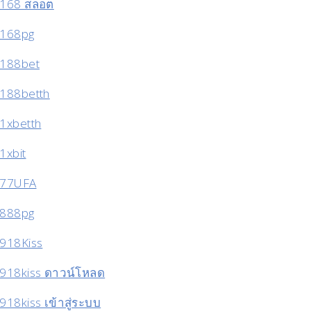
168 สล็อต
168pg
188bet
188betth
1xbetth
1xbit
77UFA
888pg
918Kiss
918kiss ดาวน์โหลด
918kiss เข้าสู่ระบบ