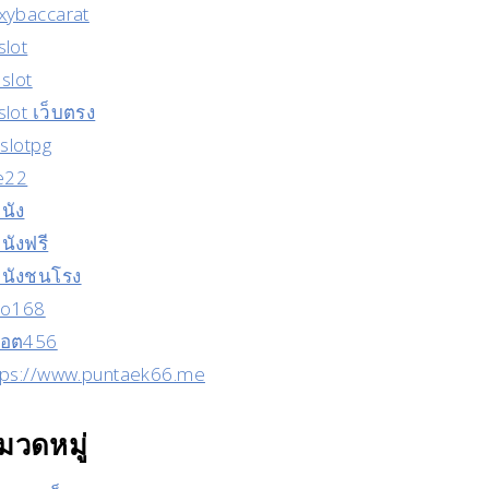
xybaccarat
slot
 slot
slot เว็บตรง
lslotpg
ve22
หนัง
หนังฟรี
หนังชนโรง
ro168
็อต456
tps://www.puntaek66.me
มวดหมู่