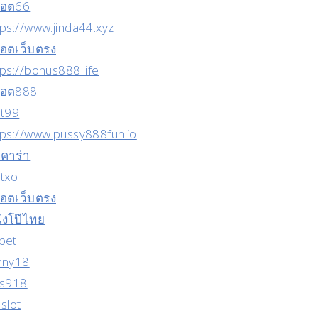
็อต66
tps://www.jinda44.xyz
็อตเว็บตรง
tps://bonus888.life
็อต888
ot99
tps://www.pussy888fun.io
คาร่า
otxo
็อตเว็บตรง
ังโป๊ไทย
bet
nny18
ss918
 slot