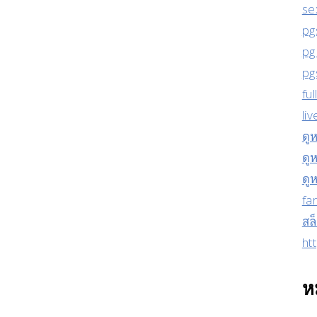
se
pg
pg
pg
ful
li
ดู
ดู
ดู
fa
สล
ht
ห