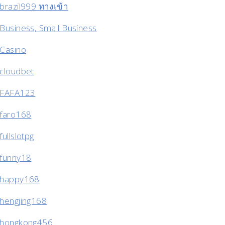
brazil999 ทางเข้า
Business, Small Business
Casino
cloudbet
FAFA123
faro168
fullslotpg
funny18
happy168
hengjing168
hongkong456