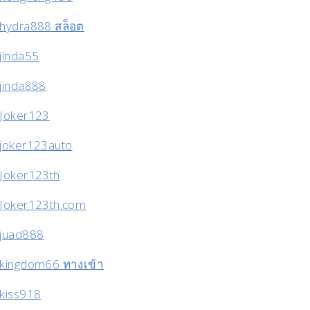
hydra888 สล็อต
jinda55
jinda888
Joker123
joker123auto
Joker123th
Joker123th.com
juad888
kingdom66 ทางเข้า
kiss918