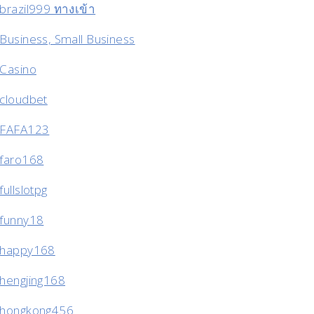
brazil999 ทางเข้า
Business, Small Business
Casino
cloudbet
FAFA123
faro168
fullslotpg
funny18
happy168
hengjing168
hongkong456