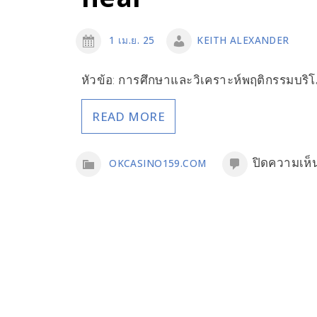
1 เม.ย. 25
KEITH ALEXANDER
หัวข้อ: การศึกษาและวิเคราะห์พฤติกรรมบริ
READ MORE
ปิดความเห็
OKCASINO159.COM