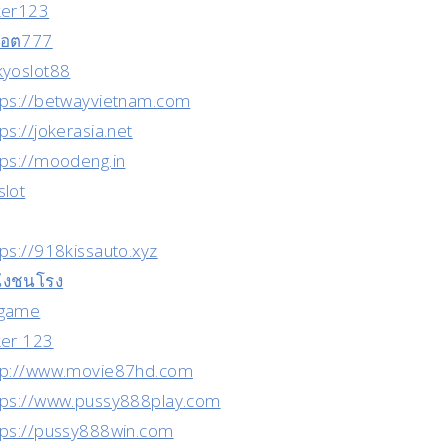
ker123
็อต777
kyoslot88
tps://betwayvietnam.com
tps://jokerasia.net
tps://moodeng.in
slot
tps://918kissauto.xyz
ังชนโรง
game
ker 123
tp://www.movie87hd.com
tps://www.pussy888play.com
tps://pussy888win.com