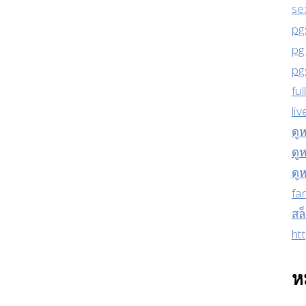
se
pg
pg
pg
ful
li
ดู
ดู
ดู
fa
สล
ht
ห