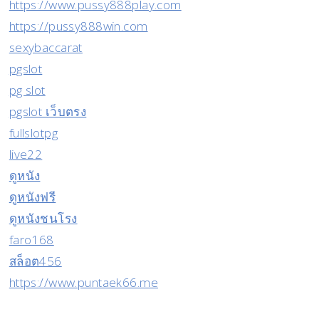
https://www.pussy888play.com
2569
https://pussy888win.com
sexybaccarat
pgslot
pg slot
pgslot เว็บตรง
fullslotpg
live22
ดูหนัง
ดูหนังฟรี
ดูหนังชนโรง
faro168
สล็อต456
https://www.puntaek66.me