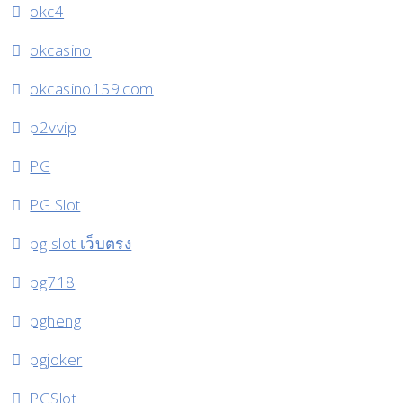
okc4
okcasino
okcasino159.com
p2vvip
PG
PG Slot
pg slot เว็บตรง
pg718
pgheng
pgjoker
PGSlot