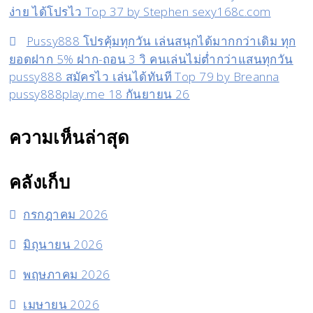
ง่าย ได้โปรไว Top 37 by Stephen sexy168c.com
Pussy888 โปรคุ้มทุกวัน เล่นสนุกได้มากกว่าเดิม ทุก
ยอดฝาก 5% ฝาก-ถอน 3 วิ คนเล่นไม่ต่ำกว่าแสนทุกวัน
pussy888 สมัครไว เล่นได้ทันที Top 79 by Breanna
pussy888play.me 18 กันยายน 26
ความเห็นล่าสุด
คลังเก็บ
กรกฎาคม 2026
มิถุนายน 2026
พฤษภาคม 2026
เมษายน 2026