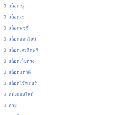
สล็อตpg
สล็อตxo
สล็อตพุซซี่
สล็อตออนไลน์
สล็อตเครดิตฟรี
สล็อตเว็บตรง
สล็อตแตกดี
สล็อตโจ๊กเกอร์
หนังออนไลน์
หวย