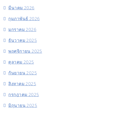
มีนาคม 2026
กุมภาพันธ์ 2026
มกราคม 2026
ธันวาคม 2025
พฤศจิกายน 2025
ตุลาคม 2025
กันยายน 2025
สิงหาคม 2025
กรกฎาคม 2025
มิถุนายน 2025