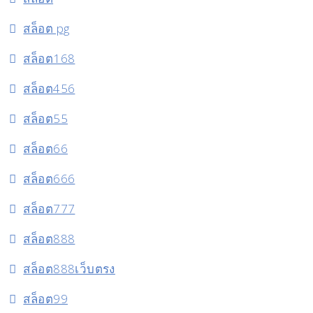
สล็อต pg
สล็อต168
สล็อต456
สล็อต55
สล็อต66
สล็อต666
สล็อต777
สล็อต888
สล็อต888เว็บตรง
สล็อต99