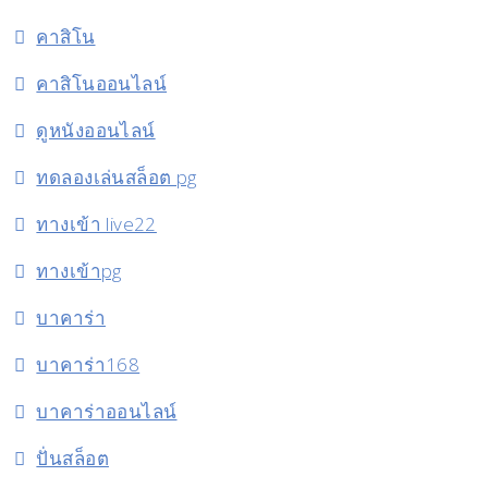
คาสิโน
คาสิโนออนไลน์
ดูหนังออนไลน์
ทดลองเล่นสล็อต pg
ทางเข้า live22
ทางเข้าpg
บาคาร่า
บาคาร่า168
บาคาร่าออนไลน์
ปั่นสล็อต