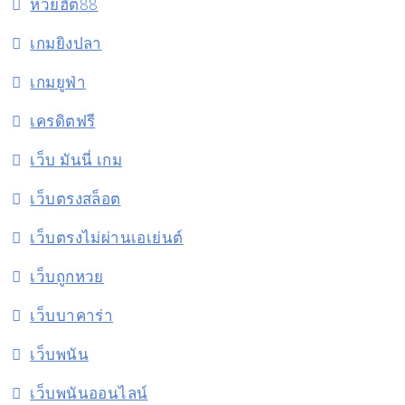
หวยฮิต88
เกมยิงปลา
เกมยูฟ่า
เครดิตฟรี
เว็บ มันนี่ เกม
เว็บตรงสล็อต
เว็บตรงไม่ผ่านเอเย่นต์
เว็บถูกหวย
เว็บบาคาร่า
เว็บพนัน
เว็บพนันออนไลน์