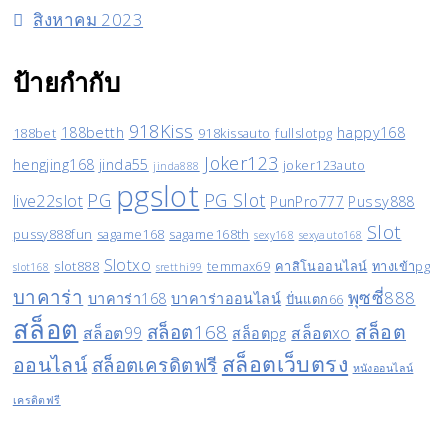
สิงหาคม 2023
ป้ายกำกับ
918Kiss
188betth
happy168
188bet
918kissauto
fullslotpg
Joker123
hengjing168
jinda55
joker123auto
jinda888
pgslot
PG
PG Slot
live22slot
PunPro777
Pussy888
Slot
pussy888fun
sagame168
sagame168th
sexy168
sexyauto168
Slotxo
slot888
temmax69
คาสิโนออนไลน์
ทางเข้าpg
slot168
sretthi99
บาคาร่า
พุซซี่888
บาคาร่า168
บาคาร่าออนไลน์
ปั่นแตก66
สล็อต
สล็อต
สล็อต168
สล็อต99
สล็อตxo
สล็อตpg
สล็อตเว็บตรง
ออนไลน์
สล็อตเครดิตฟรี
หนังออนไลน์
เครดิตฟรี