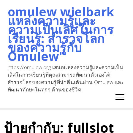
omulew wielbark
Skip
แหล่งความรู้และ
to
ความเป็นเลิศในการ
content
เรียนรู้: สำรวจโลก
ของความรู้กับ
Omulew"
https://omulew.org เสนอแหล่งความรู้และความเป็น
เลิศในการเรียนรู้ที่คุณสามารถพัฒนาตัวเองได้
สำรวจโลกของความรู้ที่น่าตื่นเต้นผ่าน Omulew และ
พัฒนาทักษะในทุกๆ ด้านของชีวิต
ป้ายกำกับ:
fullslot