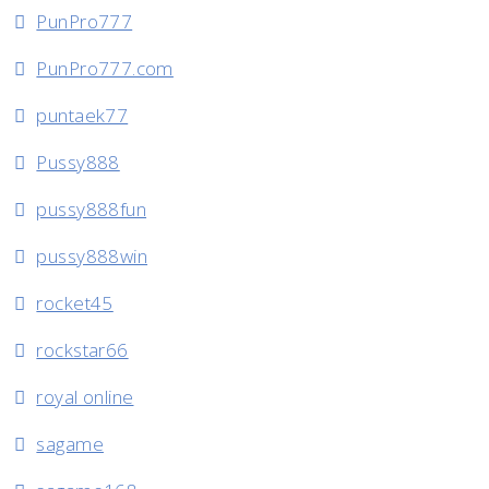
PunPro777
PunPro777.com
puntaek77
Pussy888
pussy888fun
pussy888win
rocket45
rockstar66
royal online
sagame