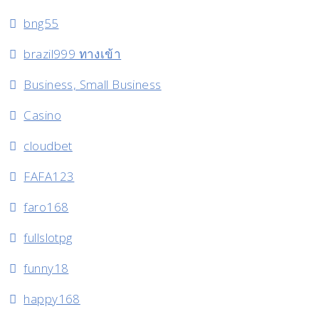
bng55
brazil999 ทางเข้า
Business, Small Business
Casino
cloudbet
FAFA123
faro168
fullslotpg
funny18
happy168