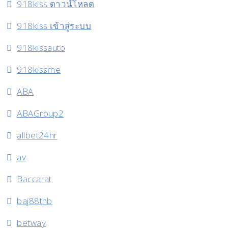
918kiss ดาวน์โหลด
918kiss เข้าสู่ระบบ
918kissauto
918kissme
ABA
ABAGroup2
allbet24hr
av
Baccarat
baj88thb
betway