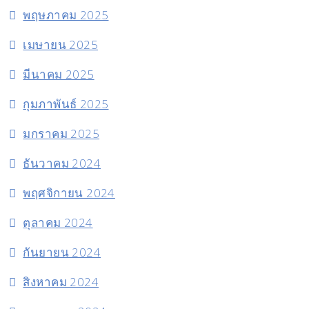
พฤษภาคม 2025
เมษายน 2025
มีนาคม 2025
กุมภาพันธ์ 2025
มกราคม 2025
ธันวาคม 2024
พฤศจิกายน 2024
ตุลาคม 2024
กันยายน 2024
สิงหาคม 2024