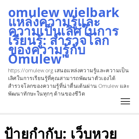
omulew wielbark
Skip
แหล่งความรู้และ
to
ความเป็นเลิศในการ
content
เรียนรู้: สำรวจโลก
ของความรู้กับ
Omulew"
https://omulew.org เสนอแหล่งความรู้และความเป็น
เลิศในการเรียนรู้ที่คุณสามารถพัฒนาตัวเองได้
สำรวจโลกของความรู้ที่น่าตื่นเต้นผ่าน Omulew และ
พัฒนาทักษะในทุกๆ ด้านของชีวิต
ป้ายกำกับ:
เว็บหวย