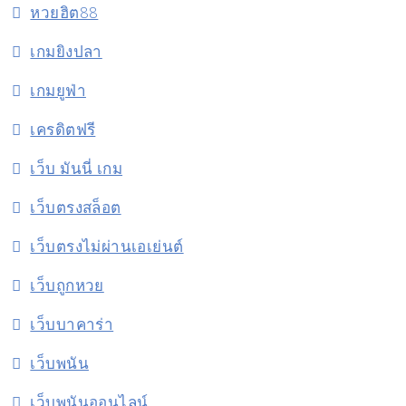
หวยฮิต88
เกมยิงปลา
เกมยูฟ่า
เครดิตฟรี
เว็บ มันนี่ เกม
เว็บตรงสล็อต
เว็บตรงไม่ผ่านเอเย่นต์
เว็บถูกหวย
เว็บบาคาร่า
เว็บพนัน
เว็บพนันออนไลน์