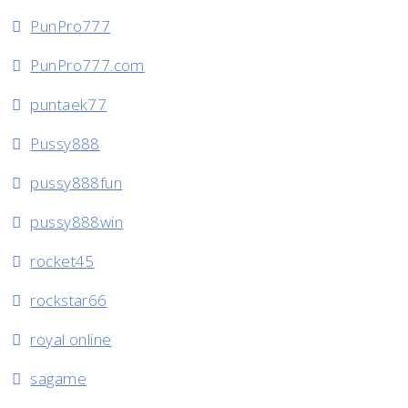
PunPro777
PunPro777.com
puntaek77
Pussy888
pussy888fun
pussy888win
rocket45
rockstar66
royal online
sagame