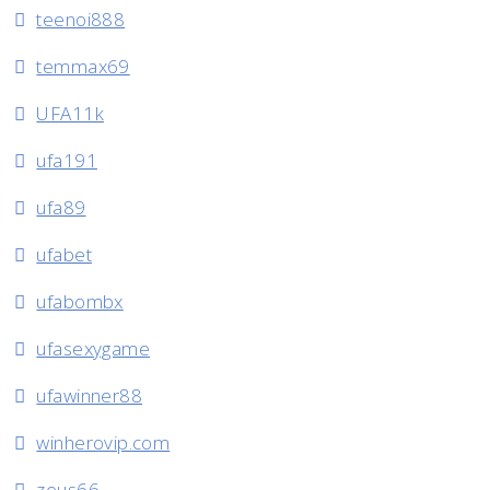
teenoi888
temmax69
UFA11k
ufa191
ufa89
ufabet
ufabombx
ufasexygame
ufawinner88
winherovip.com
zeus66