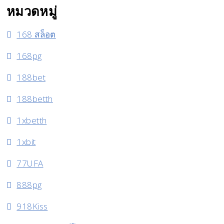
หมวดหมู่
168 สล็อต
168pg
188bet
188betth
1xbetth
1xbit
77UFA
888pg
918Kiss