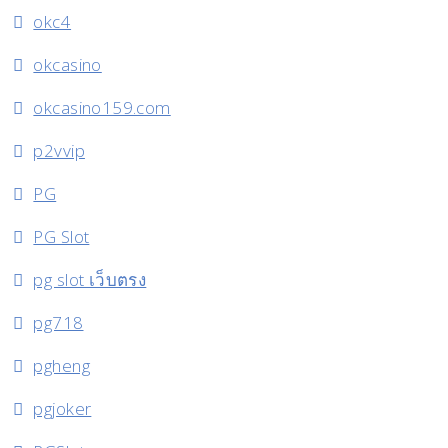
okc4
okcasino
okcasino159.com
p2vvip
PG
PG Slot
pg slot เว็บตรง
pg718
pgheng
pgjoker