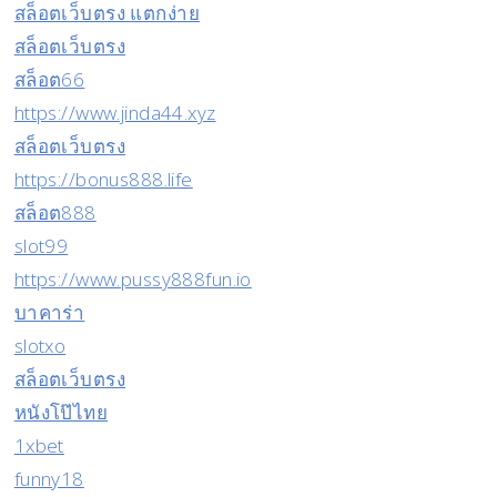
สล็อตเว็บตรง แตกง่าย
หวย
สล็อตเว็บตรง
เว็บ
สล็อต66
ตรง
https://www.jinda44.xyz
ฝัน
สล็อตเว็บตรง
ดี
https://bonus888.life
ต้อง
สล็อต888
รีบ
slot99
แทง
https://www.pussy888fun.io
ไม่มี
บาคาร่า
หัก
slotxo
เปอร์เซ็นต์
สล็อตเว็บตรง
แทง
หนังโป๊ไทย
หวย
1xbet
ออนไลน์
funny18
สะดวก