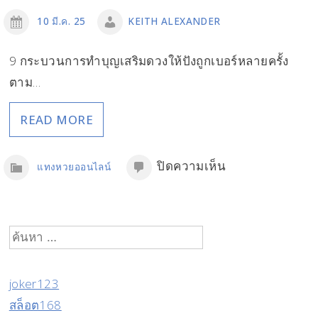
10 มี.ค. 25
KEITH ALEXANDER
9 กระบวนการทำบุญเสริมดวงให้ปังถูกเบอร์หลายครั้ง
ตาม…
READ MORE
บน
ปิดความเห็น
แทงหวยออนไลน์
เว็บ
หวย
ออนไลน์
ค้นหา
มั่นคง
สำหรับ:
ปลอดภัย
joker123
จ่าย
สล็อต168
จริง