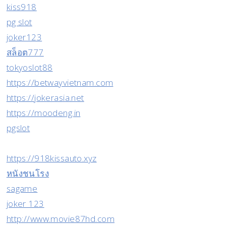
kiss918
แทง
pg slot
ง่าย
joker123
จ่าย
สล็อต777
เต็ม
tokyoslot88
Top
https://betwayvietnam.com
16
https://jokerasia.net
by
https://moodeng.in
Koby
pgslot
Lot888.net
30
https://918kissauto.xyz
มี.ค.
หนังชนโรง
2025
sagame
joker 123
http://www.movie87hd.com