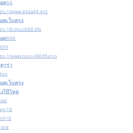
็อต66
tps://www.jinda44.xyz
็อตเว็บตรง
tps://bonus888.life
็อต888
ot99
tps://www.pussy888fun.io
คาร่า
otxo
็อตเว็บตรง
ังโป๊ไทย
bet
nny18
ss918
 slot