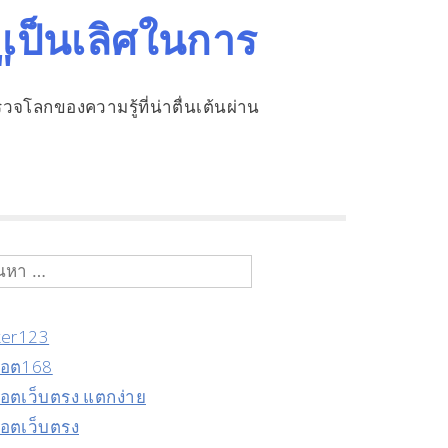
เป็นเลิศในการ
"
จโลกของความรู้ที่น่าตื่นเต้นผ่าน
นหา
หรับ:
ker123
็อต168
็อตเว็บตรง แตกง่าย
็อตเว็บตรง