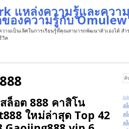
k แหล่งความรู้และความ
โลกของความรู้กับ Omulew
วามเป็นเลิศในการเรียนรู้ที่คุณสามารถพัฒนาตัวเองได้ สำรว
ีวิต
ง888
ค้
สำ
jo
บสล็อต 888 คาสิโน
สล
t888 ใหม่ล่าสุด Top 42
สล
สล
8 Gaojing888.vip 6