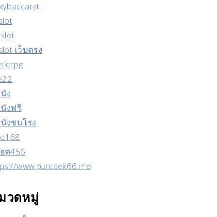
xybaccarat
slot
 slot
slot เว็บตรง
lslotpg
ve22
หนัง
หนังฟรี
หนังชนโรง
ro168
็อต456
tps://www.puntaek66.me
มวดหมู่