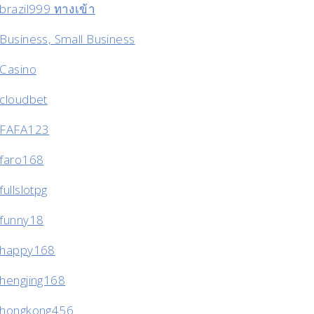
brazil999 ทางเข้า
Business, Small Business
Casino
cloudbet
FAFA123
faro168
fullslotpg
funny18
happy168
hengjing168
hongkong456