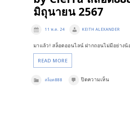
มิถุนายน 2567
11 พ.ค. 24
KEITH ALEXANDER
มาแล้ว!! สล็อตออนไลน์ ฝากถอนไม่มีอย่างน
READ MORE
บน
ปิดความเห็น
สล็อต888
Slot888
เว็บ
รวม
เว็บ
สล็อต