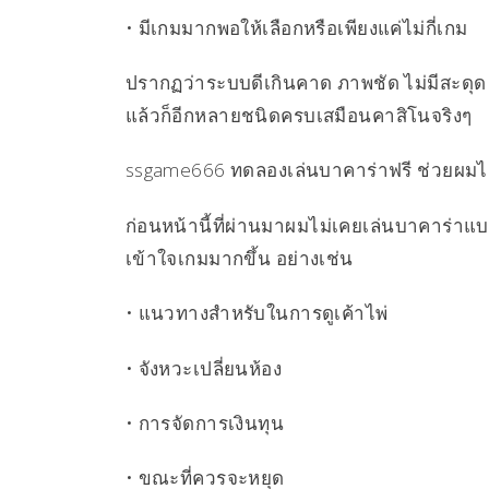
• มีเกมมากพอให้เลือกหรือเพียงแค่ไม่กี่เกม
ปรากฏว่าระบบดีเกินคาด ภาพชัด ไม่มีสะดุด แถ
แล้วก็อีกหลายชนิดครบเสมือนคาสิโนจริงๆ
ssgame666 ทดลองเล่นบาคาร่าฟรี ช่วยผมได้
ก่อนหน้านี้ที่ผ่านมาผมไม่เคยเล่นบาคาร่าแ
เข้าใจเกมมากขึ้น อย่างเช่น
• แนวทางสำหรับในการดูเค้าไพ่
• จังหวะเปลี่ยนห้อง
• การจัดการเงินทุน
• ขณะที่ควรจะหยุด