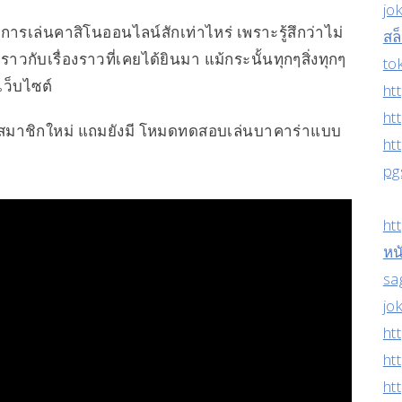
jo
ะเด็นการเล่นคาสิโนออนไลน์สักเท่าไหร่ เพราะรู้สึกว่าไม่
สล
วกับเรื่องราวที่เคยได้ยินมา แม้กระนั้นทุกๆสิ่งทุกๆ
to
เว็บไซต์
ht
ht
รับสมาชิกใหม่ แถมยังมี โหมดทดสอบเล่นบาคาร่าแบบ
ht
pg
ht
หน
sa
jo
ht
ht
ht