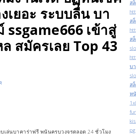
สล
้องเยอะ ระบบลื่น บา
ht
สล
์ ssgame666 เข้าสู่
ht
สล
หล สมัครเลย Top 43
sl
ht
บา
sl
R
สล
หน
1x
fu
ki
pg
อบเล่นบาคาร่าฟรี พนันครบวงจรตลอด 24 ชั่วโมง