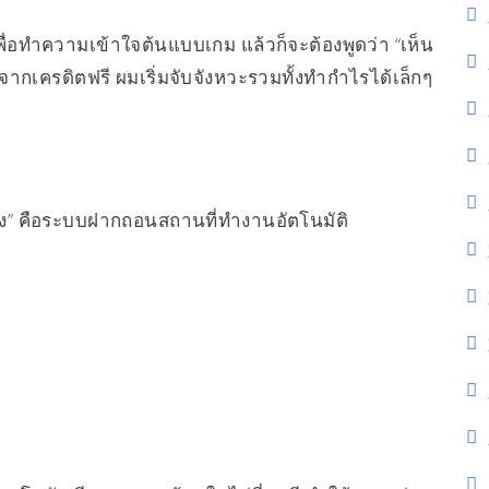
อทำความเข้าใจต้นแบบเกม แล้วก็จะต้องพูดว่า “เห็น
จากเครดิตฟรี ผมเริ่มจับจังหวะรวมทั้งทำกำไรได้เล็กๆ
ของจริง” คือระบบฝากถอนสถานที่ทำงานอัตโนมัติ
า