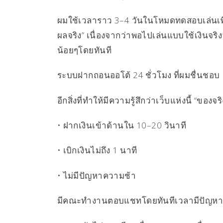
ผมใช้เวลาราว 3–4 วันในโหมดทดสอบเล่นเพื่
ผลจริง” เนื่องจากว่าพอไปเล่นแบบใช้เงินจริง
น้อยๆโดยทันที
ระบบฝากถอนออโต้ 24 ชั่วโมง ที่ผมชื่นชอบ
อีกสิ่งที่ทำให้มีความรู้สึกว่าเว็บแห่งนี้ “
• ฝากเงินเข้าด้านใน 10–20 วินาที
• เบิกเงินไม่ถึง 1 นาที
• ไม่มีปัญหาความช้า
มีคณะทำงานตอบแชทโดยทันทีเวลามีปัญห