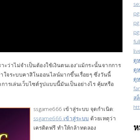
se
pg
pg
pg
ful
li
ดู
พราะว่าไม่จำเป็นต้องใช้เงินตนเอง”แม้กระนั้นจากการ
ดู
าใจระบบคาสิโนออนไลน์มากขึ้นเรื่อยๆ ซึ่งวันนี้
ดู
เล่นเว็บไซต์รูปแบบนี้มันเป็นอย่างไร คุ้มหรือ
fa
สล
ht
ssgame666 เข้าสู่ระบบ จุดกำเนิด:
ssgame666 เข้าสู่ระบบ
ด้วยเหตุว่า
ห
เครดิตฟรี ทำให้กล้าทดลอง