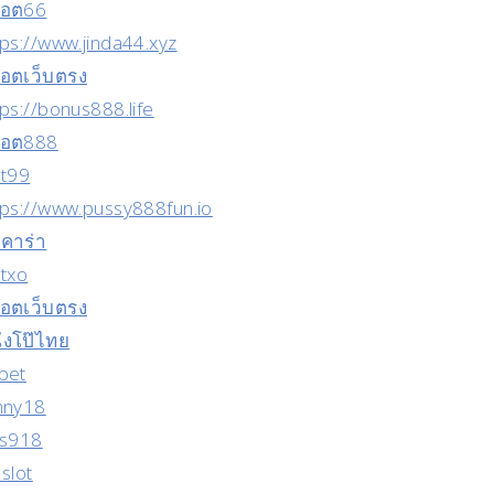
็อต66
tps://www.jinda44.xyz
็อตเว็บตรง
tps://bonus888.life
็อต888
ot99
tps://www.pussy888fun.io
คาร่า
otxo
็อตเว็บตรง
ังโป๊ไทย
bet
nny18
ss918
 slot