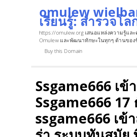
omulew wielbar
Skip
เรียนรู้: สำรวจ
to
content
https://omulew.org เสนอแหล่งความรู้และค
Omulew และพัฒนาทักษะในทุกๆ ด้านของช
Buy this Domain
Ssgame666 เข้าส
Ssgame666 17 ธ
ssgame666 เข้าส
ร่า ระบบทันสมัย ท