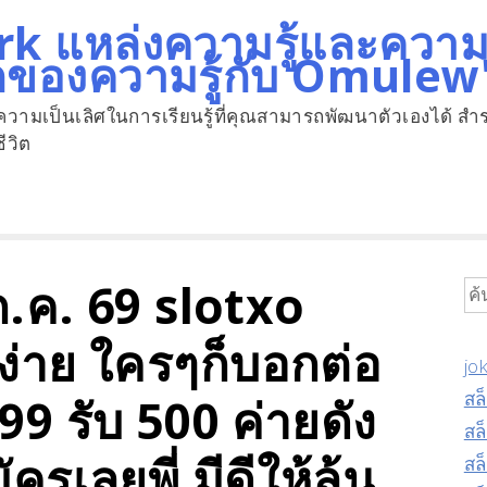
k แหล่งความรู้และความ
โลกของความรู้กับ Omulew
วามเป็นเลิศในการเรียนรู้ที่คุณสามารถพัฒนาตัวเองได้ สำรว
ีวิต
.ค. 69 slotxo
ค้
สำ
ง่าย ใครๆก็บอกต่อ
jo
สล
99 รับ 500 ค่ายดัง
สล
รเลยพี่ มีดีให้ลุ้น
สล