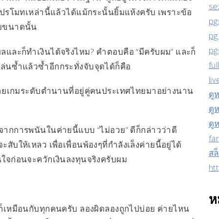
se
โมทเหล่านี้แล้วได้แม้กระนั้นยิ้มแห้งครับ เพราะข้อ
pg
มขนาดนั้น
pg
pg
ุผลและก็ทำเงินได้จริงไหม? คำตอบคือ “มีครับผม” และก็
ful
่นซ้ำแล้วซ้ำอีกกระทั่งจับจุดได้ก็คือ
li
 ค่ายเกมระดับตำนานที่อยู่คู่คนประเทศไทยมาอย่างนาน
ดู
ดู
ดู
ากการพนันในค่ายนี้แบบ “ไม่อวย” ดีก็กล่าวว่าดี
fa
บให้เหลว เพื่อเพื่อนพ้องๆที่กำลังเล็งค่ายนี้อยู่ได้
สล
นใจก่อนจะควักเงินลงทุนจริงครับผม
ht
ห
ก็เหมือนกับทุกคนครับ ลองผิดลองถูกไปบ่อย ค่ายไหน