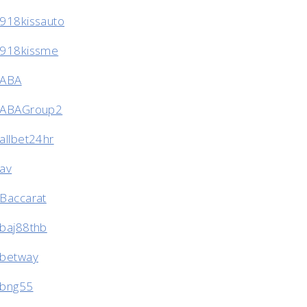
918kissauto
918kissme
ABA
ABAGroup2
allbet24hr
av
Baccarat
baj88thb
betway
bng55