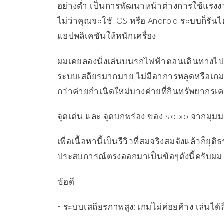
อย่างต่ำ เป็นการพัฒนาหน้าต่างการใช้แรงง
ไม่ว่าคุณจะใช้ iOS หรือ Android ระบบก็รั
แอปพลิเคชันให้หนักเครื่อง
ผมเคยลองนั่งเล่นบนรถไฟฟ้าตอนเดินทางไปทำ
ระบบเสถียรมากมาย ไม่มีอาการหลุดหรือเกมค้าง
กว่าค่ายกำเนิดใหม่บางค่ายที่กินทรัพยากรเ
จุดเด่น และ จุดบกพร่อง ของ slotxo จากมุมมอง
เพื่อเนื้อหานี้เป็นรีวิวที่สมจริงสมจังแล้วก็
ประสบการณ์ตรงออกมาเป็นข้อๆดังนี้ครับผม
ข้อดี
• ระบบเสถียรภาพสูง: เกมไม่ค่อยค้าง เล่นได