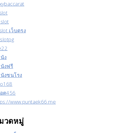
xybaccarat
slot
 slot
slot เว็บตรง
lslotpg
ve22
หนัง
หนังฟรี
หนังชนโรง
ro168
็อต456
tps://www.puntaek66.me
มวดหมู่