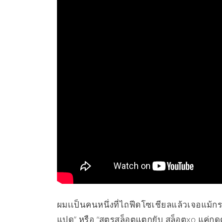
ผมเเป็นคนหนึ่งที่ไถฟีดโซเชียลแล้วเจอแม้ก
แปด” หรือ “สูตรสล็อตแตกยับ สล็อตxo แค่กดต