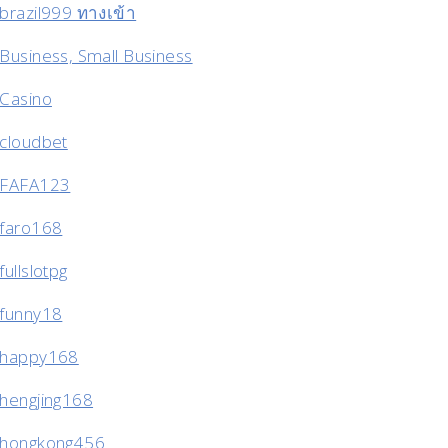
brazil999 ทางเข้า
Business, Small Business
Casino
cloudbet
FAFA123
faro168
fullslotpg
funny18
happy168
hengjing168
hongkong456