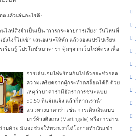
ในทันที
็อตแล้วเล่นอะไรดี?
อนไลน์สิ่งจำเป็นเป็น “การกระจายการเสี่ยง” วันไหนที่
นยังไงก็ไม่เข้า เสนอแนะให้พัก แล้วลองแปรไปเรียน
เรียนรู้ โปรโมชั่นบาคาร่า คุ้มๆจากเว็บไซต์ตรง เพื่อ
การเล่นเกมไพ่พร้อมกันไปด้วยจะช่วยลด
ความเครียดจากผู้กระทำดสล็อตได้ดี ด้วย
เหตุว่าบาคาร่ามีอัตราการชนะแบบ
50:50 ที่แจ่มแจ้ง แล้วก็หากเรานำ
แนวทางบาคาร่า เช่น การเดินเงินแบบ
มาร์ท้วงติงเกล (Martingale) หรือการอ่าน
ช้ร่วมด้วย มันจะช่วยให้พวกเราได้โอกาสทำเงินเข้า