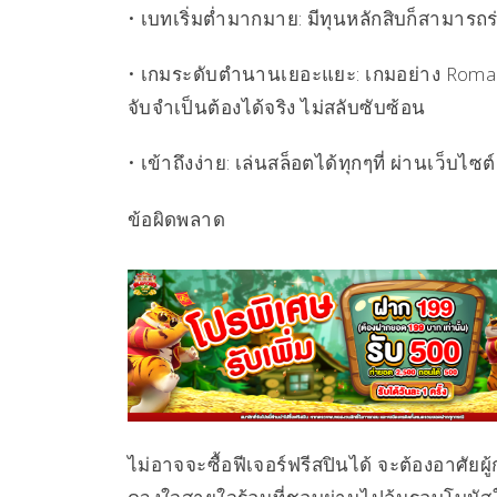
• เบทเริ่มต่ำมากมาย: มีทุนหลักสิบก็สามารถ
• เกมระดับตำนานเยอะแยะ: เกมอย่าง Roma ห
จับจำเป็นต้องได้จริง ไม่สลับซับซ้อน
• เข้าถึงง่าย: เล่นสล็อตได้ทุกๆที่ ผ่านเว็
ข้อผิดพลาด
ไม่อาจจะซื้อฟีเจอร์ฟรีสปินได้ จะต้องอาศัยผ