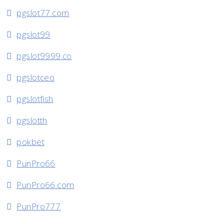
pgslot77.com
pgslot99
pgslot9999.co
pgslotceo
pgslotfish
pgslotth
pokbet
PunPro66
PunPro66.com
PunPro777