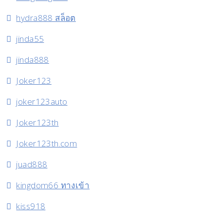
hydra888 สล็อต
jinda55
jinda888
Joker123
joker123auto
Joker123th
Joker123th.com
juad888
kingdom66 ทางเข้า
kiss918