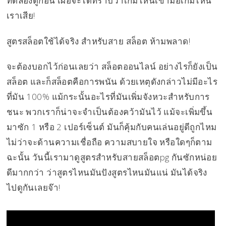
ทดลองดูก่อน เผื่อจะได้ทราบว่าเกมไหนเข้ามือเกมไหน
เราเสีย!
สูตรสล็อตใช้ได้จริง สำหรับสาย สล็อต ห้ามพลาด!
จะต้องบอกไว้ก่อนเลยว่า สล็อตออนไลน์ อย่างไรก็ยังเป็น
สล็อต และก็สล็อตคือการพนัน ด้วยเหตุดังกล่าวไม่มีอะไร
ที่มัน 100% แม้กระนั้นอะไรที่มันเพิ่มจังหวะสำหรับการ
ชนะ พวกเราก็น่าจะจำเป็นต้องคว้ามันไว้ แม้จะเพิ่มขึ้น
มาซัก 1 หรือ 2 เปอร์เซ็นต์ มันก็คุ้มกับคนเล่นอยู่ดีถูกไหม
ไม่ว่าจะด้านความเชื่อถือ ความสบายใจ หรือใดๆก็ตาม
ฉะนั้น วันนี้เรามาดูสูตรสำหรับสายสล็อตpg กันซักหน่อย
ดีมากกว่า ว่าสูตรไหนมันปังสูตรไหนมันแน่ มันได้จริง
ไปดูกันเลยจ๊า!