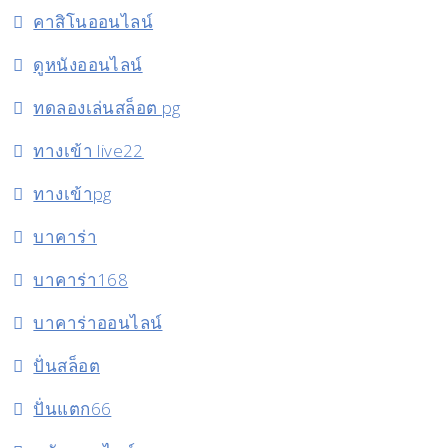
คาสิโนออนไลน์
ดูหนังออนไลน์
ทดลองเล่นสล็อต pg
ทางเข้า live22
ทางเข้าpg
บาคาร่า
บาคาร่า168
บาคาร่าออนไลน์
ปั่นสล็อต
ปั่นแตก66