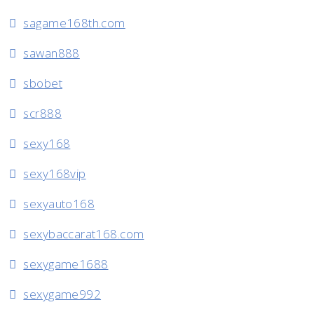
sagame168th.com
sawan888
sbobet
scr888
sexy168
sexy168vip
sexyauto168
sexybaccarat168.com
sexygame1688
sexygame992