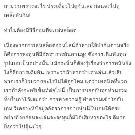
ถามว่าเพราะอะไร ประเดี๋ยวไปดูกันเลย ก่อนจะไปดู
เคล็ดลับกัน!
ทำไมต้องมีวิธีก่อนที่จะเล่นสล็อต
เนื่องจากการเล่นสล็อตออนไลน์ถ้าหากให้ว่ากันตามจริง
ก็คือการลงทุนที่มีอัตราการผันผวนสูง ซึ่งการเดิมพันทุก
รูปแบบเป็นอย่างนั้น แม้กระนั้นก็ต้องรู้เรื่องว่าการพนันยัง
ไงก็คือการเดิมพัน เพราะว่าถ้าหากว่าเราเล่นแล้วเสีย
พวกเราก็โวยวายอะไรไม่ได้ถูกไหม แต่ว่าเทคนิคที่พวก
เรากำลังจะพรีเซ็นท์ต่อไปนี้ เป็นการบอกกับทุกท่านรวม
ทั้งย้ำเอาไว้เสมอว่า การหาความรู้ ทำความเข้าใจกับ
เกม วิเคราะห์ข้อมูลอัตราการจ่ายนู่นนี่ในเกมให้ครบ
อย่างถ้วยก่อนจะเล่นจะลงทุนก็มิได้เสียหายอะไร ดีมาก
ยิ่งกว่าไปลุ้นมั่วๆ!