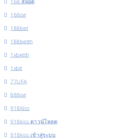
168 สล็อต
168pg
188bet
188betth
1xbetth
1xbit
77UFA
888pg
918Kiss
918kiss ดาวน์โหลด
918kiss เข้าสู่ระบบ