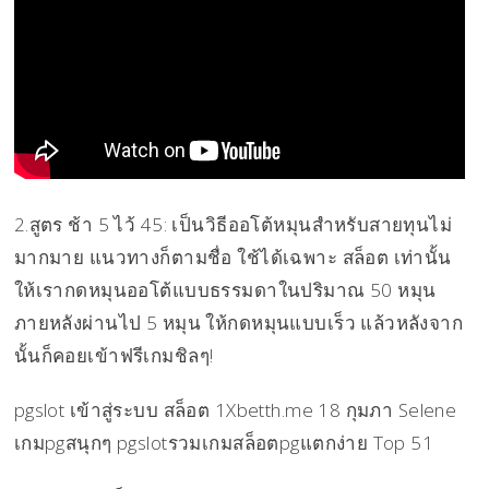
2.สูตร ช้า 5 ไว้ 45: เป็นวิธีออโต้หมุนสำหรับสายทุนไม่
มากมาย แนวทางก็ตามชื่อ ใช้ได้เฉพาะ สล็อต เท่านั้น
ให้เรากดหมุนออโต้แบบธรรมดาในปริมาณ 50 หมุน
ภายหลังผ่านไป 5 หมุน ให้กดหมุนแบบเร็ว แล้วหลังจาก
นั้นก็คอยเข้าฟรีเกมชิลๆ!
pgslot เข้าสู่ระบบ สล็อต 1Xbetth.me 18 กุมภา Selene
เกมpgสนุกๆ pgslotรวมเกมสล็อตpgแตกง่าย Top 51