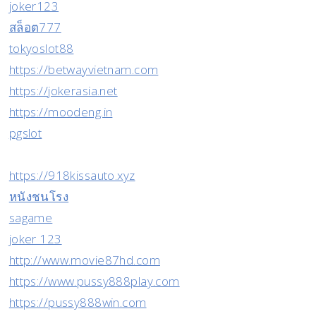
joker123
สล็อต777
tokyoslot88
https://betwayvietnam.com
https://jokerasia.net
https://moodeng.in
pgslot
https://918kissauto.xyz
หนังชนโรง
sagame
joker 123
http://www.movie87hd.com
https://www.pussy888play.com
https://pussy888win.com