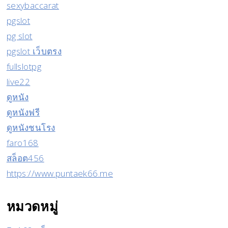
sexybaccarat
pgslot
pg slot
pgslot เว็บตรง
fullslotpg
live22
ดูหนัง
ดูหนังฟรี
ดูหนังชนโรง
faro168
สล็อต456
https://www.puntaek66.me
หมวดหมู่