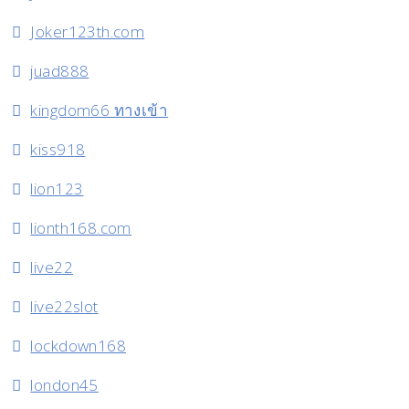
Joker123th.com
juad888
kingdom66 ทางเข้า
kiss918
lion123
lionth168.com
live22
live22slot
lockdown168
london45