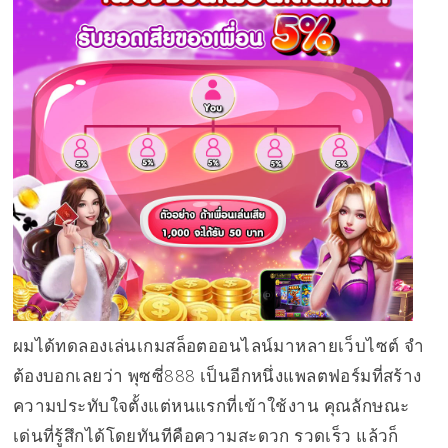
ผมได้ทดลองเล่นเกมสล็อตออนไลน์มาหลายเว็บไซต์ จำ
ต้องบอกเลยว่า พุซซี่888 เป็นอีกหนึ่งแพลตฟอร์มที่สร้าง
ความประทับใจตั้งแต่หนแรกที่เข้าใช้งาน คุณลักษณะ
เด่นที่รู้สึกได้โดยทันทีคือความสะดวก รวดเร็ว แล้วก็