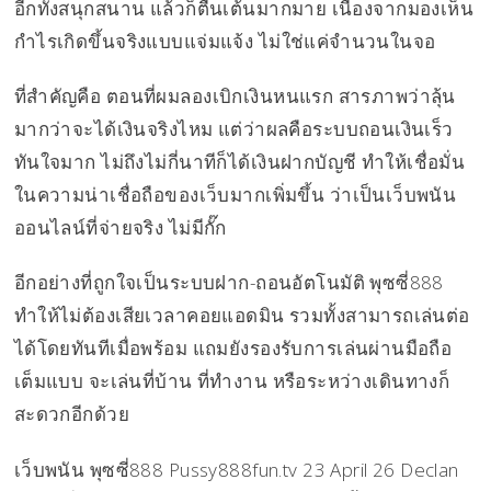
อีกทั้งสนุกสนาน แล้วก็ตื่นเต้นมากมาย เนื่องจากมองเห็น
กำไรเกิดขึ้นจริงแบบแจ่มแจ้ง ไม่ใช่แค่จำนวนในจอ
ที่สำคัญคือ ตอนที่ผมลองเบิกเงินหนแรก สารภาพว่าลุ้น
มากว่าจะได้เงินจริงไหม แต่ว่าผลคือระบบถอนเงินเร็ว
ทันใจมาก ไม่ถึงไม่กี่นาทีก็ได้เงินฝากบัญชี ทำให้เชื่อมั่น
ในความน่าเชื่อถือของเว็บมากเพิ่มขึ้น ว่าเป็นเว็บพนัน
ออนไลน์ที่จ่ายจริง ไม่มีกั๊ก
อีกอย่างที่ถูกใจเป็นระบบฝาก-ถอนอัตโนมัติ พุซซี่888
ทำให้ไม่ต้องเสียเวลาคอยแอดมิน รวมทั้งสามารถเล่นต่อ
ได้โดยทันทีเมื่อพร้อม แถมยังรองรับการเล่นผ่านมือถือ
เต็มแบบ จะเล่นที่บ้าน ที่ทำงาน หรือระหว่างเดินทางก็
สะดวกอีกด้วย
เว็บพนัน พุซซี่888 Pussy888fun.tv 23 April 26 Declan