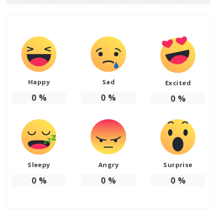
Happy
Sad
Excited
0
%
0
%
0
%
Sleepy
Angry
Surprise
0
%
0
%
0
%