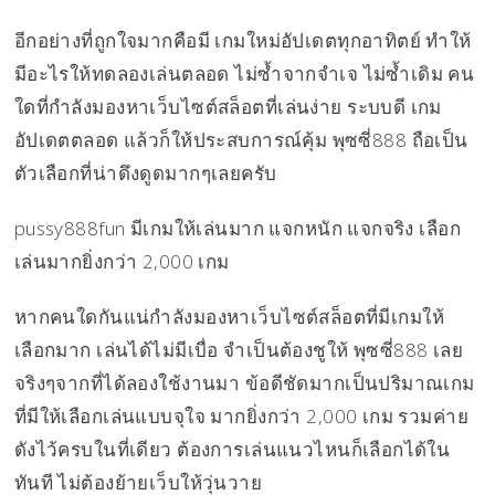
อีกอย่างที่ถูกใจมากคือมี เกมใหม่อัปเดตทุกอาทิตย์ ทำให้
มีอะไรให้ทดลองเล่นตลอด ไม่ซ้ำจากจำเจ ไม่ซ้ำเดิม คน
ใดที่กำลังมองหาเว็บไซต์สล็อตที่เล่นง่าย ระบบดี เกม
อัปเดตตลอด แล้วก็ให้ประสบการณ์คุ้ม พุซซี่888 ถือเป็น
ตัวเลือกที่น่าดึงดูดมากๆเลยครับ
pussy888fun มีเกมให้เล่นมาก แจกหนัก แจกจริง เลือก
เล่นมากยิ่งกว่า 2,000 เกม
หากคนใดกันแน่กำลังมองหาเว็บไซต์สล็อตที่มีเกมให้
เลือกมาก เล่นได้ไม่มีเบื่อ จำเป็นต้องชูให้ พุซซี่888 เลย
จริงๆจากที่ได้ลองใช้งานมา ข้อดีชัดมากเป็นปริมาณเกม
ที่มีให้เลือกเล่นแบบจุใจ มากยิ่งกว่า 2,000 เกม รวมค่าย
ดังไว้ครบในที่เดียว ต้องการเล่นแนวไหนก็เลือกได้ใน
ทันที ไม่ต้องย้ายเว็บให้วุ่นวาย