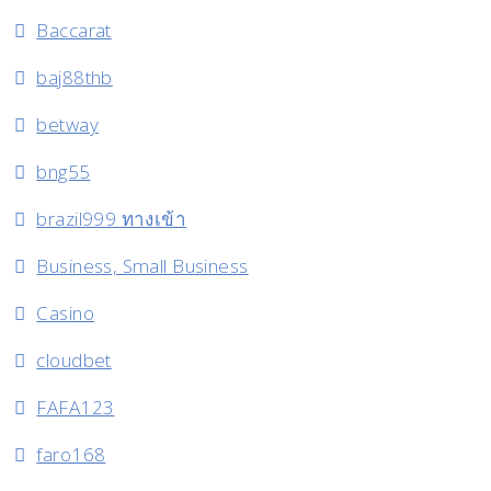
Baccarat
baj88thb
betway
bng55
brazil999 ทางเข้า
Business, Small Business
Casino
cloudbet
FAFA123
faro168