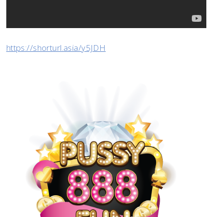
https://shorturl.asia/y5JDH