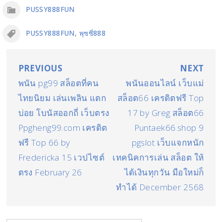
PUSSY888FUN
,
PUSSY888FUN
พุซซี่888
แนะแนว
PREVIOUS
NEXT
พนัน pg99 สล็อตที่คน
พนันออนไลน์ เว็บแม่
เรื่อง
ไทยนิยม เล่นเพลิน แตก
สล็อต66 เครดิตฟรี Top
บ่อย โบนัสออกถี่ เว็บตรง
17 by Greg สล็อต66
Ppgheng99.com เครดิต
Puntaek66.shop 9
ฟรี Top 66 by
pgslot เว็บแจกหนัก
Fredericka 15 เวปไซต์
เทคนิคการเล่น สล็อต ให้
ตรง February 26
ได้เงินทุกวัน มือใหม่ก็
ทำได้ December 2568