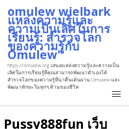
omulew wielbark
Skip
แหล่งความรู้และ
to
ความเป็นเลิศในการ
content
เรียนรู้: สำรวจโลก
ของความรู้กับ
Omulew"
https://omulew.org เสนอแหล่งความรู้และความเป็น
เลิศในการเรียนรู้ที่คุณสามารถพัฒนาตัวเองได้
สำรวจโลกของความรู้ที่น่าตื่นเต้นผ่าน Omulew และ
พัฒนาทักษะในทุกๆ ด้านของชีวิต
Pussy888fun เว็บ