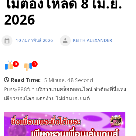
ไม่ต้องโหลด 8 เม.ย.
2026
10 กุมภาพันธ์ 2026
KEITH ALEXANDER
0
0
Read Time:
5 Minute, 48 Second
Pussy888fun บริการเกมสล็อตออนไลน์ จำต้องที่นี่แห่ง
เดียวของโลก แตกง่าย ไม่ผ่านเอเย่นต์