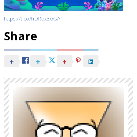
https://t.co/hDRox36GA1
Share