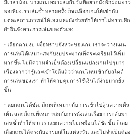
มีเวลาน้อย บางเกมเหมาะสมกับวันที่อยากนั่งพักผ่อนยาว
พอเพียงเราเล่นซ้ำหลายครั้ง ก็จะเลือกเกมให้เข้ากับ
แต่ละสถานการณ์ได้เอง และยังช่วยทำให้เราไม่ทราบสึก
ฝ่าฝืนจังหวะการเล่นของตัวเอง
• เลือกตามงบ: เมื่อทราบจังหวะของเกม เราจะวางแผน
การเล่นได้เหมาะสมกับงบประมาณที่ตระเตรียมไว้เพิ่ม
มากขึ้น ไม่มีความจำเป็นต้องเปลี่ยนแปลงเกมไปๆมาๆ
เนื่องจากว่ารู้และเข้าใจดีแล้วว่าเกมไหนเข้ากับสไตล์
การเล่นของเรา ทำให้ควบคุมการใช้เงินได้ง่ายมากยิ่ง
ขึ้น
• แยกเกมได้ชัด: มีเกมที่เหมาะกับการเข้าไปลุ้นความตื่น
เต้น และมีเกมที่เหมาะสมกับการนั่งเล่นเรื่อยการกลับมา
เล่นซ้ำทำให้พวกเราแยกความไม่เหมือนได้ชัดขึ้น ก็เลย
เลือกเกมได้ตรงกับอารมณ์ในแต่ละวัน และไม่จำเป็นต้อง