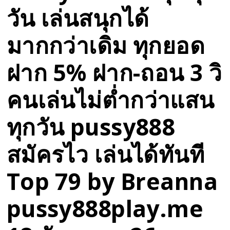
วัน เล่นสนุกได้
มากกว่าเดิม ทุกยอด
ฝาก 5% ฝาก-ถอน 3 วิ
คนเล่นไม่ต่ำกว่าแสน
ทุกวัน pussy888
สมัครไว เล่นได้ทันที
Top 79 by Breanna
pussy888play.me