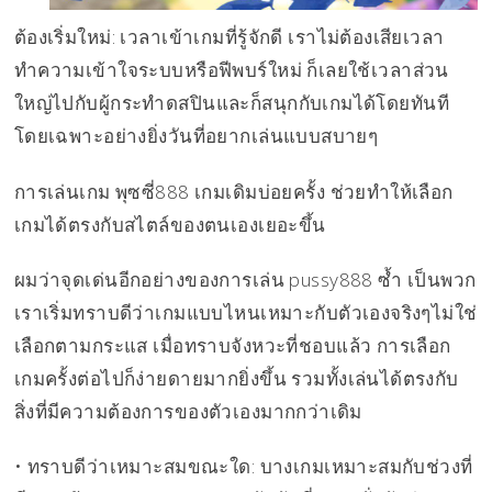
ต้องเริ่มใหม่: เวลาเข้าเกมที่รู้จักดี เราไม่ต้องเสียเวลา
ทำความเข้าใจระบบหรือฟีพบร์ใหม่ ก็เลยใช้เวลาส่วน
ใหญ่ไปกับผู้กระทำดสปินและก็สนุกกับเกมได้โดยทันที
โดยเฉพาะอย่างยิ่งวันที่อยากเล่นแบบสบายๆ
การเล่นเกม พุซซี่888 เกมเดิมบ่อยครั้ง ช่วยทำให้เลือก
เกมได้ตรงกับสไตล์ของตนเองเยอะขึ้น
ผมว่าจุดเด่นอีกอย่างของการเล่น pussy888 ซ้ำ เป็นพวก
เราเริ่มทราบดีว่าเกมแบบไหนเหมาะกับตัวเองจริงๆไม่ใช่
เลือกตามกระแส เมื่อทราบจังหวะที่ชอบแล้ว การเลือก
เกมครั้งต่อไปก็ง่ายดายมากยิ่งขึ้น รวมทั้งเล่นได้ตรงกับ
สิ่งที่มีความต้องการของตัวเองมากกว่าเดิม
• ทราบดีว่าเหมาะสมขณะใด: บางเกมเหมาะสมกับช่วงที่