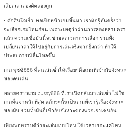
เสียเวลาลองผิดลองถูก
• ตัดสินใจเร็ว: พอเปิดหน้าเกมขึ้นมา เรามักรู้ทันครั้งว่า
จะเลือกเกมไหนก่อน เพราะเหตุว่าผ่านการลองหลายครา
แล้ว ความเชื่อมั่นนี้จะช่วยลดเวลาการเลือก รวมทั้ง
เปลี่ยนเวลาให้ไปอยู่กับการเล่นจริงมากยิ่งกว่า ทำให้
ประสบการณ์ลื่นไหลขึ้น
เกม พุซซี่888 ที่คนเล่นซ้ำได้เรื่อยๆคือเกมที่เข้ากับจังหวะ
ของคนเล่น
หลายคราวเกม pussy888 ที่เราเปิดกลับมาเล่นซ้ำ ไม่ใช่
เกมที่แจกหนักที่สุด แม้กระนั้นเป็นเกมที่เรารู้เรื่องจังหวะ
ของมัน รวมทั้งมันก็เข้ากับจังหวะของพวกเราเช่นกัน
เพียงพอทราบดีว่าจะเล่นแบบไหน ใช้เวลาเยอะแค่ไหน