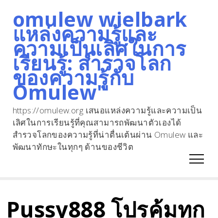
omulew wielbark
Skip
แหล่งความรู้และ
to
ความเป็นเลิศในการ
content
เรียนรู้: สำรวจโลก
ของความรู้กับ
Omulew"
https://omulew.org เสนอแหล่งความรู้และความเป็น
เลิศในการเรียนรู้ที่คุณสามารถพัฒนาตัวเองได้
สำรวจโลกของความรู้ที่น่าตื่นเต้นผ่าน Omulew และ
พัฒนาทักษะในทุกๆ ด้านของชีวิต
Pussy888 โปรคุ้มทุก