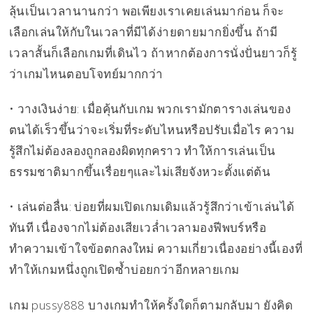
ลุ้นเป็นเวลานานกว่า พอเพียงเราเคยเล่นมาก่อน ก็จะ
เลือกเล่นให้กับในเวลาที่มีได้ง่ายดายมากยิ่งขึ้น ถ้ามี
เวลาสั้นก็เลือกเกมที่เดินไว ถ้าหากต้องการนั่งปั่นยาวก็รู้
ว่าเกมไหนตอบโจทย์มากกว่า
• วางเงินง่าย: เมื่อคุ้นกับเกม พวกเรามักตารางเล่นของ
ตนได้เร็วขึ้นว่าจะเริ่มที่ระดับไหนหรือปรับเมื่อไร ความ
รู้สึกไม่ต้องลองถูกลองผิดทุกคราว ทำให้การเล่นเป็น
ธรรมชาติมากขึ้นเรื่อยๆและไม่เสียจังหวะตั้งแต่ต้น
• เล่นต่อลื่น: บ่อยที่ผมเปิดเกมเดิมแล้วรู้สึกว่าเข้าเล่นได้
ทันที เนื่องจากไม่ต้องเสียเวล่ำเวลามองฟีพบร์หรือ
ทำความเข้าใจข้อตกลงใหม่ ความเกี่ยวเนื่องอย่างนี้เองที่
ทำให้เกมหนึ่งถูกเปิดซ้ำบ่อยกว่าอีกหลายเกม
เกม pussy888 บางเกมทำให้ครั้งใดก็ตามกลับมา ยังคิด