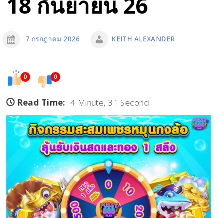
18 กันยายน 26
7 กรกฎาคม 2026
KEITH ALEXANDER
0
0
Read Time:
4 Minute, 31 Second