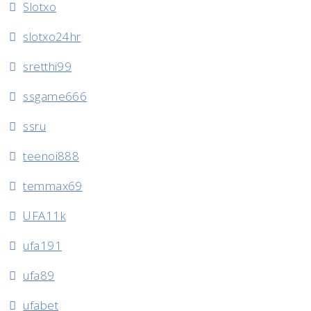
Slotxo
slotxo24hr
sretthi99
ssgame666
ssru
teenoi888
temmax69
UFA11k
ufa191
ufa89
ufabet