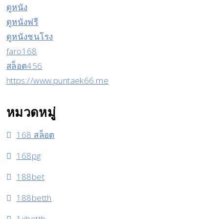
ดูหนัง
ดูหนังฟรี
ดูหนังชนโรง
faro168
สล็อต456
https://www.puntaek66.me
หมวดหมู่
168 สล็อต
168pg
188bet
188betth
1xbetth