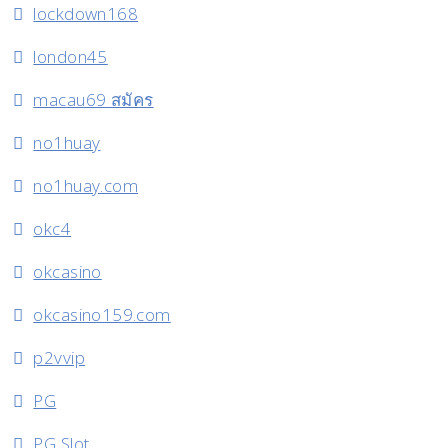
lockdown168
london45
macau69 สมัคร
no1huay
no1huay.com
okc4
okcasino
okcasino159.com
p2vvip
PG
PG Slot