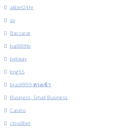
allbet24hr
av
Baccarat
baj88thb
betway
bng55
brazil999 ทางเข้า
Business, Small Business
Casino
cloudbet