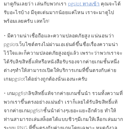
มาดูกันเลยว่า เล่นกับพวกเรา
pgslot ทางเข้า
คุณจะได้
รับอะไรบ้าง มีจุดเด่นมากน้อยแค่ไหน เราจะมาดูไป
พร้อมเลยครับ เลทโก!
• มีความน่าเชื่อถือและความปลอดภัยสูง แน่นอนว่า
pgslotเว็บไซต์ตรงไม่ผ่านเอเย่นต์ขึ้นชื่อเรื่องความน่า
ไว้ใจและก็ความปลอดภัยสูงอยู่แล้ว เพราะว่าพวกเราจะ
ได้รับลิขสิทธิ์แท้หรือหนังสือรับรองจากค่ายเกมชั้นหนึ่ง
ต่างๆทำให้สามารถเปิดให้บริการเกมที่ขึ้นตรงกับค่าย
เกมpgslotได้อย่างถูกต้องนั่นเองนะครับ
• เกมpgfishลิขสิทธิ์แท้จากค่ายเกมชั้นนำ รวมทั้งความที่
พวกเราขึ้นตรงอย่างแม่นยำ เราก็เลยได้รับลิขสิทธิ์แท้
จากค่ายเกมpgfishชั้นนำต่างๆเยอะแยะอีกด้วย ทำให้
ท่านสามารถเล่นสล็อตได้แบบชิวๆมีเกมให้เลือกเล่นมาก
ระบบ RNG ที่ขึ้นตรงกับค่ายเกมโดยเฉพาะ หมดกังวล