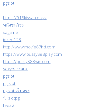
pgslot
https://918kissauto.xyz
หนังชนโรง
sagame
joker 123
http://www.movie87hd.com
https://www.pussy888play.com
https://pussy888win.com
sexybaccarat
pgslot
pg slot
pgslot เว็บตรง
fullslotpg
live22