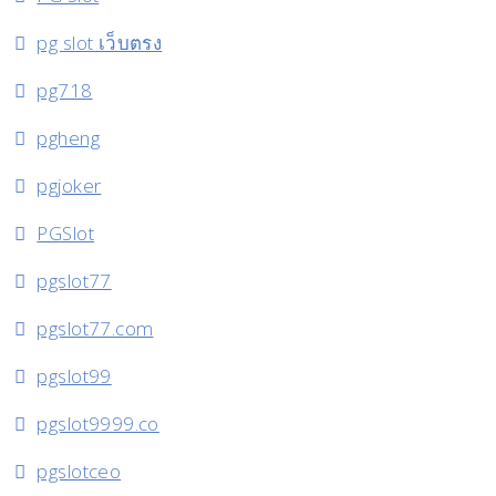
pg slot เว็บตรง
pg718
pgheng
pgjoker
PGSlot
pgslot77
pgslot77.com
pgslot99
pgslot9999.co
pgslotceo