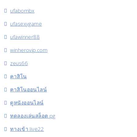
ufabombx
ufasexygame
ufawinner88
winherovip.com
zeus66
คาสิโน
คาสิโนออนไลน์
ดูหนังออนไลน์
ทดลองเล่นสล็อต pg
ทางเข้า live22