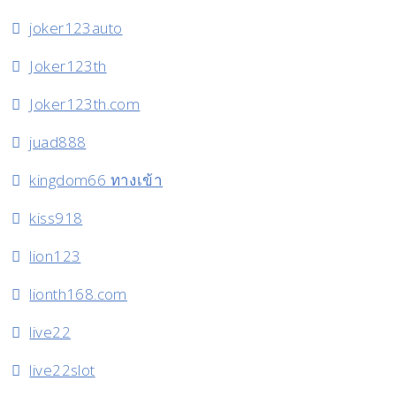
joker123auto
Joker123th
Joker123th.com
juad888
kingdom66 ทางเข้า
kiss918
lion123
lionth168.com
live22
live22slot