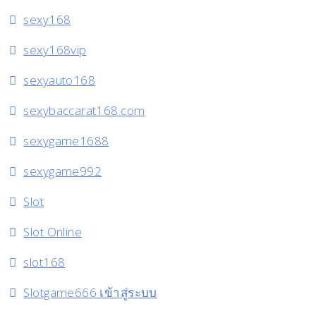
sexy168
sexy168vip
sexyauto168
sexybaccarat168.com
sexygame1688
sexygame992
Slot
Slot Online
slot168
Slotgame666 เข้าสู่ระบบ