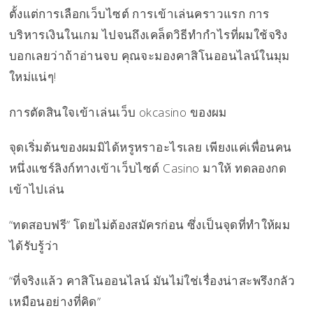
ตั้งแต่การเลือกเว็บไซต์ การเข้าเล่นคราวแรก การ
บริหารเงินในเกม ไปจนถึงเคล็ดวิธีทำกำไรที่ผมใช้จริง
บอกเลยว่าถ้าอ่านจบ คุณจะมองคาสิโนออนไลน์ในมุม
ใหม่แน่ๆ!
การตัดสินใจเข้าเล่นเว็บ okcasino ของผม
จุดเริ่มต้นของผมมิได้หรูหราอะไรเลย เพียงแค่เพื่อนคน
หนึ่งแชร์ลิงก์ทางเข้าเว็บไซต์ Casino มาให้ ทดลองกด
เข้าไปเล่น
“ทดสอบฟรี” โดยไม่ต้องสมัครก่อน ซึ่งเป็นจุดที่ทำให้ผม
ได้รับรู้ว่า
“ที่จริงแล้ว คาสิโนออนไลน์ มันไม่ใช่เรื่องน่าสะพรึงกลัว
เหมือนอย่างที่คิด”