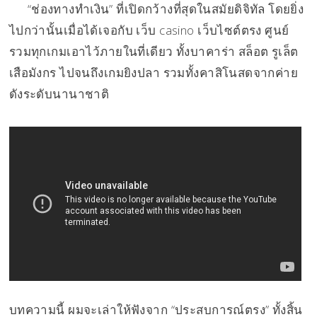
“ช่องทางทำเงิน” ที่เปิดกว้างที่สุดในสมัยดิจิทัล โดยยิ่ง
ไปกว่านั้นเมื่อได้เจอกับ เว็บ casino เว็บไซต์ตรง ศูนย์
รวมทุกเกมเอาไว้ภายในที่เดียว ทั้งบาคาร่า สล็อต รูเล็ต
เสือมังกร ไปจนถึงเกมยิงปลา รวมทั้งคาสิโนสดจากค่าย
ดังระดับนานาชาติ
บทความนี้ ผมจะเล่าให้ฟังจาก “ประสบการณ์ตรง” ทั้งสิ้น