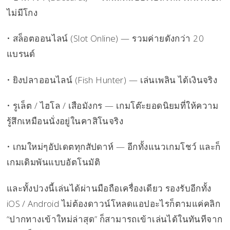
ไม่มีโกง
• สล็อตออนไลน์ (Slot Online) — รวมค่ายดังกว่า 20
แบรนด์
• ยิงปลาออนไลน์ (Fish Hunter) — เล่นเพลิน ได้เงินจริง
• รูเล็ต / ไฮโล / เสือมังกร — เกมโต๊ะยอดนิยมที่ให้ความ
รู้สึกเหมือนนั่งอยู่ในคาสิโนจริง
• เกมใหม่ๆอัปเดตทุกสัปดาห์ — อีกทั้งแนวเกมโชว์ และก็
เกมเดิมพันแบบอัตโนมัติ
และทั้งปวงนี้เล่นได้ผ่านมือถือเครื่องเดียว รองรับอีกทั้ง
iOS / Android ไม่ต้องดาวน์โหลดแอปอะไรก็ตามแค่คลิก
“ปากทางเข้าใหม่ล่าสุด” ก็สามารถเข้าเล่นได้ในทันทีจาก