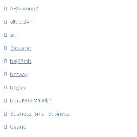
ABAGroup2
allbet24hr
av
Baccarat
baj88thb
betway
bng55
brazil999 ทางเข้า
Business, Small Business
Casino