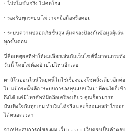
• โปรโมชั่นจริง ไม่คดโกง
• รองรับทุกระบบ ไม่ว่าจะมือถือหรือคอม
• ระบบความปลอดภัยขั้นสูง คุ้มครองป้องกันข้อมูลผู้เล่น
ทุกขั้นตอน
นี่คือเหตุผลที่ทำให้ผมเลือกเล่นกับเว็บไซต์นี้มาจนกระทั่ง
วันนี้ โดยไม่ต้องย้ายไปไหนอีกเลย
คาสิโนออนไลน์ในยุคนี้ไม่ใช่เรื่องของโชคสิ่งเดียวอีกต่อ
ไป แม้กระนั้นคือ “ระบบการลงทุนแบบใหม่” ที่คนใดก็เข้า
ถึงได้ แค่มีโทรศัพท์มือถือเครื่องเดียว คุณก็สามารถ
บันเทิงใจกับทุกเกม ทำเงินได้จริง และก็ถอนผลกำไรออก
ได้ตลอดเวลา
จากประสบการณ์ของผม เว็บ casino เว็บตรงเป็นคำตอบ