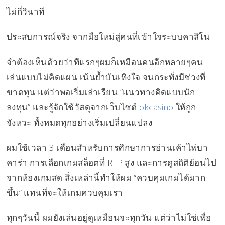
ไม่กี่วินาที
ประสบการณ์จริง จากมือใหม่สู่คนที่เข้าใจระบบคาสิโน
จำต้องเห็นด้วยว่าทีแรกๆผมก็เหมือนคนอีกหลายๆคน
เล่นแบบไม่คิดแผน เน้นย้ำบันเทิงใจ จนกระทั่งมีช่วงที่
ขาดทุน แต่ว่าพอเริ่มเล่าเรียน “แนวทางคิดแบบนัก
ลงทุน” และรู้จักใช้วัสดุจากเว็บไซต์
okcasino
ให้ถูก
จังหวะ ทั้งหมดทุกอย่างเริ่มเปลี่ยนแปลง
ผมใช้เวลา 3 เดือนสำหรับการศึกษาการอ่านเค้าไพ่บา
คาร่า การเลือกเกมสล็อตที่ RTP สูง และการดูสถิติย้อนไป
จากห้องเกมสด สิ่งเหล่านี้ทำให้ผม “ควบคุมเกมได้มาก
ขึ้น” แทนที่จะให้เกมควบคุมเรา
ทุกๆวันนี้ ผมยังเล่นอยู่ดูเหมือนจะทุกวัน แต่ว่าไม่ใช่เพื่อ