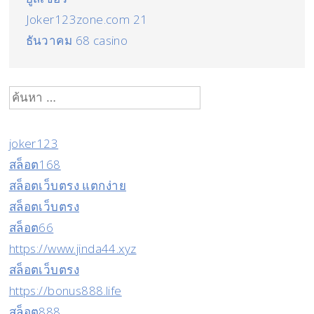
Joker123zone.com 21
ธันวาคม 68 casino
ค้นหา
สำหรับ:
joker123
สล็อต168
สล็อตเว็บตรง แตกง่าย
สล็อตเว็บตรง
สล็อต66
https://www.jinda44.xyz
สล็อตเว็บตรง
https://bonus888.life
สล็อต888