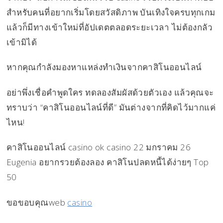
สำหรับคนที่อยากเริ่มโดยสวัสดิภาพ บันเทิงใจครบทุกเกม
แล้วก็มีทางเข้าใหม่ที่อัปเดตตลอดระยะเวลา ไม่ต้องกลัว
เข้ามิได้
หากคุณกำลังมองหาแหล่งทำเงินจากคาสิโนออนไลน์
อย่าพึ่งเชื่อคำพูดใคร ทดลองสัมผัสด้วยตัวเอง แล้วคุณจะ
ทราบว่า “คาสิโนออนไลน์ที่ดี” มันต่างจากที่คิดไว้มากแค่
ไหน!
คาสิโนออนไลน์ casino ok casino 22 มกราคม 26
Eugenia อยากรวยต้องลอง คาสิโนปลดหนี้ได้ง่ายๆ Top
50
ขอขอบคุณweb
casino