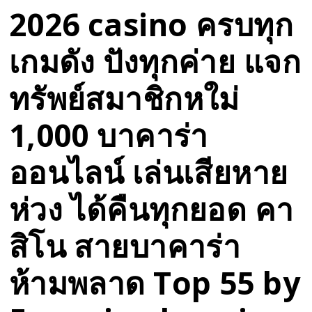
2026 casino ครบทุก
เกมดัง ปังทุกค่าย แจก
ทรัพย์สมาชิกหใม่
1,000 บาคาร่า
ออนไลน์ เล่นเสียหาย
ห่วง ได้คืนทุกยอด คา
สิโน สายบาคาร่า
ห้ามพลาด Top 55 by