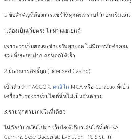
5 ข้อสำคัญที่ต้องการแชร์ให้ทุกคนทราบไว้ก่อนเริ่มเล่น
1.ต้องเป็นเว็บตรง ไม่ผ่านเอเย่นต์
เพราะว่าเว็บตรงจะจ่ายจริงทุกยอด ไม่มีการหักค่าคอม
รวมทั้งระบบฝาก-ถอนออโต้เร็ว
2.มีเอกสารสิทธิ์ถูก (Licensed Casino)
เป็นต้นว่า PAGCOR,
คาสิโน
MGA หรือ Curacao ที่เป็น
เครื่องรับรองว่าเว็บไซต์นั้นไม่เป็นอันตราย
3.รวมทุกค่ายเกมในที่เดียว
ไม่ต้องโยกเงินไปมา เว็บไซต์เดียวเล่นได้ทั้งยัง SA
Gaming, Sexy Baccarat, Evolution, PG Slot, Jili,