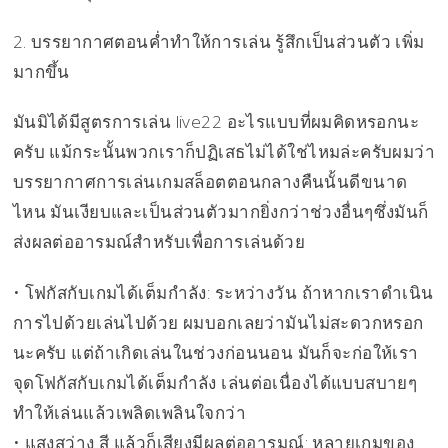
2. บรรยากาศตอนค่ำทำให้การเล่น รู้สึกเป็นส่วนตัว เพิ่ม
มากขึ้น
มันมิได้มีสูตรการเล่น live22 อะไรแบบที่ผมคิดหรอกนะ
ครับ แม้กระนั้นพวกเราก็ปฏิเสธไม่ได้ใช่ไหมล่ะครับผมว่า
บรรยากาศการเล่นเกมสล็อตตอนกลางคืนนั้นดีขนาด
ไหน มันเงียบและเป็นส่วนตัวมากยิ่งกว่าช่วงอื่นๆซึ่งมันก็
ส่งผลต่ออารมณ์สำหรับเพื่อการเล่นด้วย
• โฟกัสกับเกมได้เต็มกำลัง: ระหว่างวัน ถ้าหากเราดำเนิน
การไปด้วยเล่นไปด้วย ผมบอกเลยว่ามันไม่สะดวกหรอก
นะครับ แต่ถ้าเกิดเล่นในช่วงก่อนนอน มันก็จะก่อให้เรา
จุดโฟกัสกับเกมได้เต็มกำลัง เล่นต่อเนื่องได้แบบสบายๆ
ทำให้เล่นแล้วเพลิดเพลินใจกว่า
• แสงสว่าง สี แล้วก็เสียงมีผลต่ออารมณ์: หลายเกมของ