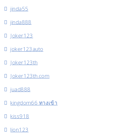
jinda55
jinda888
Joker123
joker123auto
Joker123th
Joker123th.com
juad888
kingdom66 ทางเข้า
kiss918
lion123