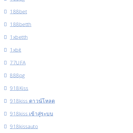
188bet
188betth
1xbetth
1xbit
77UFA
888pg
918Kiss
918kiss ดาวน์โหลด
918kiss เข้าสู่ระบบ
918kissauto