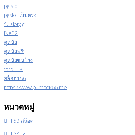
pg slot
pgslot เว็บตรง
fullslotpg
live22
ดูหนัง
ดูหนังฟรี
ดูหนังชนโรง
faro168
สล็อต456
https://www.puntaek66.me
หมวดหมู่
168 สล็อต
168pg