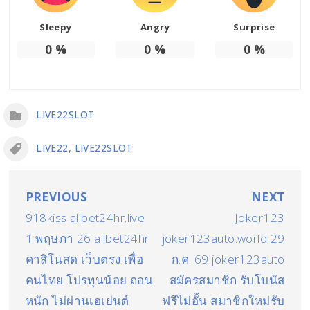
Sleepy
Angry
Surprise
0
%
0
%
0
%
LIVE22SLOT
,
LIVE22
LIVE22SLOT
แนะแนว
PREVIOUS
NEXT
918kiss allbet24hr.live
Joker123
เรื่อง
1 พฤษภา 26 allbet24hr
joker123auto.world 29
คาสิโนสด เว็บตรง เพื่อ
ก.ค. 69 joker123auto
คนไทย โปรทุนน้อย ถอน
สมัครสมาชิก รับโบนัส
หนัก ไม่ผ่านเอเย่นต์
ฟรีไม่อั้น สมาชิกใหม่รับ