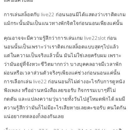
การเล่นสล็อตกับ live22 ก่อนนอนมิได้แสดงว่าเราติดเกม
แม้กระนั้นมันเป็นแนวทางพักจิตใจก่อนนอนเพียงแค่นั้น
คุณอาจจะมีความรู้สึกว่าการเล่นเกม live22slot ก่อน
นอนนั้นเป็นเพราะว่าเราติดเกมสล็อตแบบสุดๆไปแล้ว
แต่ในความเป็นจริงแล้วนั้น มันไม่ใช่เลยครับผม เพราะ
ว่ามันอยู่ที่จังหวะชีวิตมากกว่า บางบุคคลอาจมีเวลาพัก
ผ่อนหรือเวลาส่วนตัวจริงๆเพียงแค่ช่วงก่อนนอนแค่นั้น
การเลือกเล่น live22 ก่อนนอนก็ไม่ต่างอะไรกับการดูหนัง
ฟังเพลง หรืออ่านหนังสือเลยขอรับ กิจกรรมเบาๆที่ไม่
กดดัน และแปลงความวุ่นวายทั้งวันไปสู่โหมดพักได้ ผมมี
ความรู้สึกว่ามันก็ไม่มีอะไรเสียหายเลยคะขอรับ คนใดกัน
แน่อยากทดลองก็ลองกันเลย