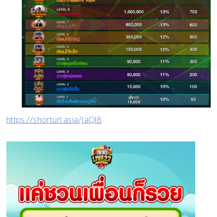
https://shorturl.asia/JaQl8