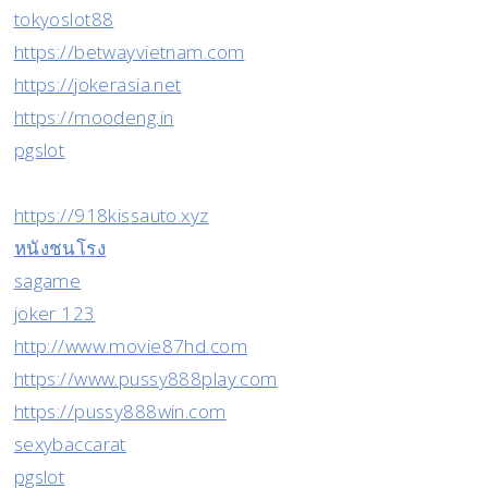
tokyoslot88
https://betwayvietnam.com
https://jokerasia.net
https://moodeng.in
pgslot
https://918kissauto.xyz
หนังชนโรง
sagame
joker 123
http://www.movie87hd.com
https://www.pussy888play.com
https://pussy888win.com
sexybaccarat
pgslot