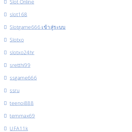
Slot Online
slot168
Slotgame666 เข้าสู่ระบบ
Slotxo
slotxo24hr
sretthi99
ssgame666
ssru
teenoi888
temmax69
UFA11k