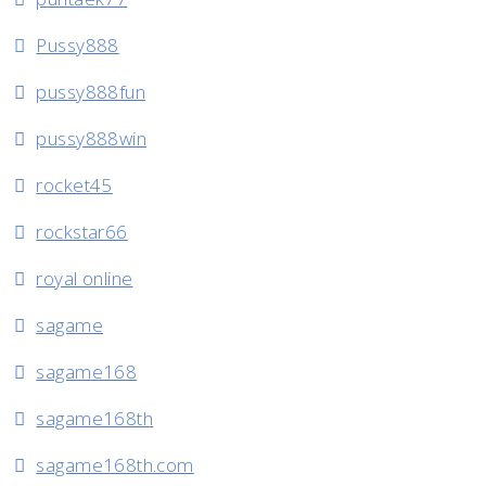
Pussy888
pussy888fun
pussy888win
rocket45
rockstar66
royal online
sagame
sagame168
sagame168th
sagame168th.com