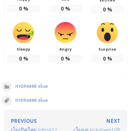
0
%
0
%
0
%
Sleepy
Angry
Surprise
0
%
0
%
0
%
HYDRA888 สล็อต
HYDRA888 สล็อต
แนะแนว
PREVIOUS
NEXT
เว็บเปิดใหม่ lotto432
เว็บแม่ lockdown168