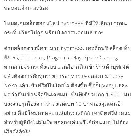
ขอถอนอีกเถอะน้อง
โหมดเกมสล็อตออนไลน์ hydra888 ที่มีให้เลือกมากจน
กระทั่งเลือกไม่ถูก พร้อมโอกาสแตกแบบจุกๆ
ค่ายสล็อตตรงนี้ครบมาก hydra888 เครดิตฟรี สล็อต ทั้ง
ยัง PG, JILI, Joker, Pragmatic Play, SpadeGaming
มากมายจนกระทั่งแบบ… เหมือนเดินเข้าร้านค้าบุฟเฟ่ต์
แล้วต้องการตักทุกรายการอาหาร เคยลองเกม Lucky
Neko แล้วเข้าฟรีสปินโดยไม่ต้องซื้อ ซื้อก็แพงอยู่แหละ
แต่ว่าดันเข้าฟรีสปินเฉยเมย! ปั่นทีเดียวแตก 1,500+ แบ
บงงงวยๆเนื่องจากว่าลงแค่เบท 10 บาทเองจุดเด่นอีก
อย่าง คือมีโหมดทดสอบเล่นhydra888 เครดิตฟรีด้วยนะ
สำหรับผู้ที่ยังไม่มั่นใจ ทดลองเล่นฟรีได้ก่อนแบบไม่ต้อง
เสียตังค์จริง