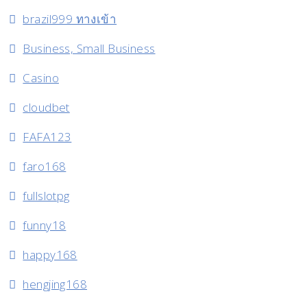
brazil999 ทางเข้า
Business, Small Business
Casino
cloudbet
FAFA123
faro168
fullslotpg
funny18
happy168
hengjing168