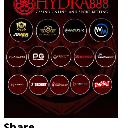
Share