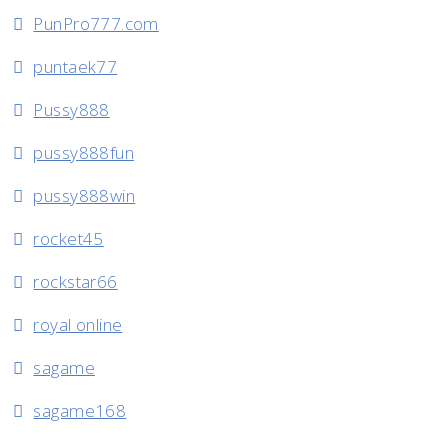
PunPro777.com
puntaek77
Pussy888
pussy888fun
pussy888win
rocket45
rockstar66
royal online
sagame
sagame168