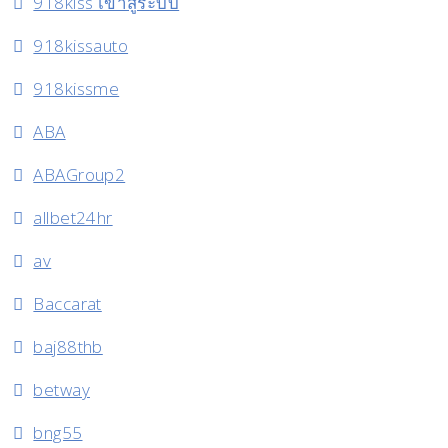
918kiss เข้าสู่ระบบ
918kissauto
918kissme
ABA
ABAGroup2
allbet24hr
av
Baccarat
baj88thb
betway
bng55