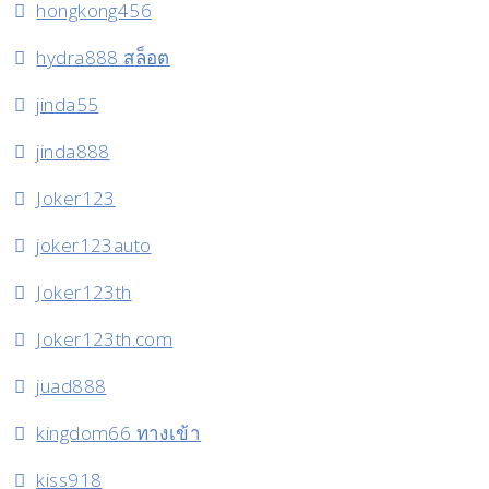
hongkong456
hydra888 สล็อต
jinda55
jinda888
Joker123
joker123auto
Joker123th
Joker123th.com
juad888
kingdom66 ทางเข้า
kiss918