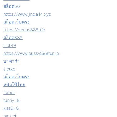
สล็อต66
https://www.jinda44.xyz
สล็อตเว็บตรง
https://bonus888.life
สล็อต888
slot99
https://www.pussy888fun.io
บาคาร่า
slotxo
สล็อตเว็บตรง
หนังโป๊ไทย
1xbet
funny18
kiss918
pg slot