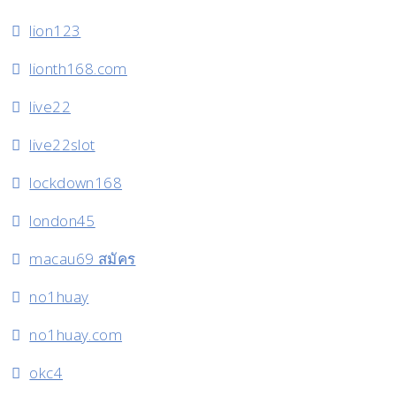
lion123
lionth168.com
live22
live22slot
lockdown168
london45
macau69 สมัคร
no1huay
no1huay.com
okc4