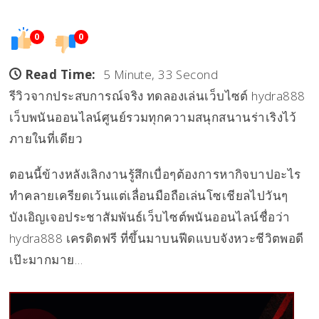
0
0
Read Time:
5 Minute, 33 Second
รีวิวจากประสบการณ์จริง ทดลองเล่นเว็บไซต์ hydra888
เว็บพนันออนไลน์ศูนย์รวมทุกความสนุกสนานร่าเริงไว้
ภายในที่เดียว
ตอนนี้ข้างหลังเลิกงานรู้สึกเบื่อๆต้องการหากิจบาปอะไร
ทำคลายเครียดเว้นแต่เลื่อนมือถือเล่นโซเชียลไปวันๆ
บังเอิญเจอประชาสัมพันธ์เว็บไซต์พนันออนไลน์ชื่อว่า
hydra888 เครดิตฟรี ที่ขึ้นมาบนฟีดแบบจังหวะชีวิตพอดี
เป๊ะมากมาย…