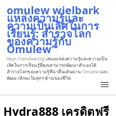
omulew wielbark
Skip
แหล่งความรู้และ
to
ความเป็นเลิศในการ
content
เรียนรู้: สำรวจโลก
ของความรู้กับ
Omulew"
https://omulew.org เสนอแหล่งความรู้และความเป็น
เลิศในการเรียนรู้ที่คุณสามารถพัฒนาตัวเองได้
สำรวจโลกของความรู้ที่น่าตื่นเต้นผ่าน Omulew และ
พัฒนาทักษะในทุกๆ ด้านของชีวิต
Hydra888 เครดิตฟรี