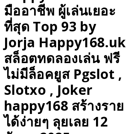
มืออาชีพ ผู้เล่นเยอะ
ที่สุด Top 93 by
Jorja Happy168.uk
สล็อตทดลองเล่น ฟรี
ไม่มีล็อคยูส Pgslot ,
Slotxo , Joker
happy168 สร้างราย
ได้ง่ายๆ ลุยเลย 12