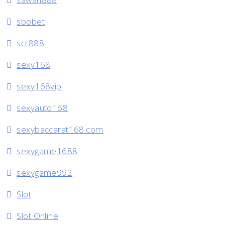
sbobet
scr888
sexy168
sexy168vip
sexyauto168
sexybaccarat168.com
sexygame1688
sexygame992
Slot
Slot Online