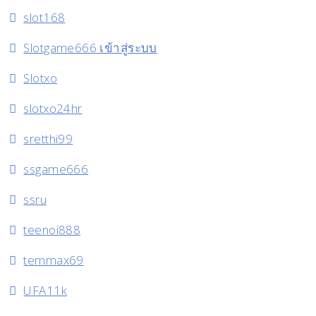
slot168
Slotgame666 เข้าสู่ระบบ
Slotxo
slotxo24hr
sretthi99
ssgame666
ssru
teenoi888
temmax69
UFA11k