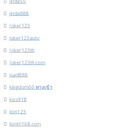
jinda55
jinda888
Joker123
joker123auto
Joker123th
Joker123th.com
juad888
kingdom66 ทางเข้า
kiss918
lion123
lionth168.com