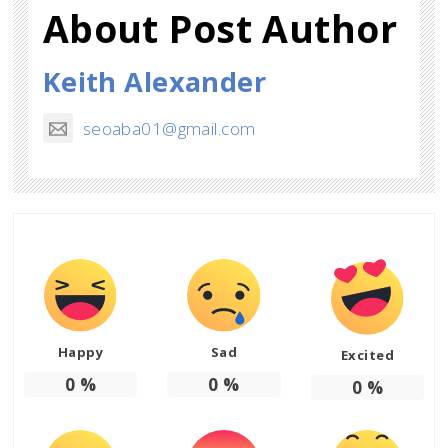
About Post Author
Keith Alexander
seoaba01@gmail.com
Happy
Sad
Excited
0
%
0
%
0
%