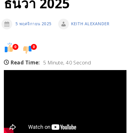
ธันวา 2025
5 พฤศจิกายน 2025
KEITH ALEXANDER
0
0
Read Time:
5 Minute, 40 Second