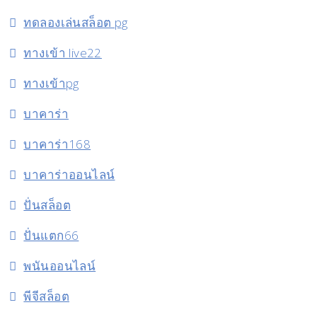
ทดลองเล่นสล็อต pg
ทางเข้า live22
ทางเข้าpg
บาคาร่า
บาคาร่า168
บาคาร่าออนไลน์
ปั่นสล็อต
ปั่นแตก66
พนันออนไลน์
พีจีสล็อต