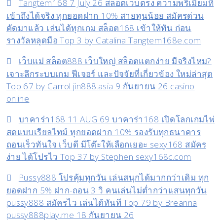
Tangtem168 7 July 26 สล็อตเว็บตรง ความพรีเมียมที่
เข้าถึงได้จริง ทุกยอดฝาก 10% สายทุนน้อย สมัครด่วน
คัดมาแล้ว เล่นได้ทุกเกม สล็อต168 เข้าให้ทัน ก่อน
รางวัลหลุดมือ Top 3 by Catalina Tangtem168e.com
เว็บแม่ สล็อต888 เว็บใหญ่ สล็อตแตกง่าย มีจริงไหม?
เจาะลึกระบบเกม ฟีเจอร์ และปัจจัยที่เกี่ยวข้อง ใหม่ล่าสุด
Top 67 by Carrol jin888.asia 9 กันยายน 26 casino
online
บาคาร่า168 11 AUG 69 บาคาร่า168 เปิดโลกเกมไพ่
สดแบบเรียลไทม์ ทุกยอดฝาก 10% รองรับทุกธนาคาร
ถอนเร็วทันใจ เว็บดี มีโต๊ะให้เลือกเยอะ sexy168 สมัคร
ง่าย ได้โปรไว Top 37 by Stephen sexy168c.com
Pussy888 โปรคุ้มทุกวัน เล่นสนุกได้มากกว่าเดิม ทุก
ยอดฝาก 5% ฝาก-ถอน 3 วิ คนเล่นไม่ต่ำกว่าแสนทุกวัน
pussy888 สมัครไว เล่นได้ทันที Top 79 by Breanna
pussy888play.me 18 กันยายน 26