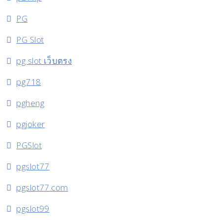
PG
PG Slot
pg slot เว็บตรง
pg718
pgheng
pgjoker
PGSlot
pgslot77
pgslot77.com
pgslot99