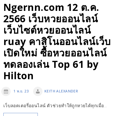
Ngernn.com 12 ต.ค.
หวย
by
ออนไลน์
Aaron
2566 เว็บหวยออนไลน์
เลข
25
เว็บไซต์หวยออนไลน์
เด็ด
OCT
งวด
ruay คาสิโนออนไลน์เว็บ
2024
ล่าสุด
เปิดใหม่ ซื้อหวยออนไลน์
มา
แล้ว
ทดลองเล่น Top 61 by
Top
Hilton
73
by
Imogene
1 พ.ย. 23
KEITH ALEXANDER
เว็บลอตเตอรี่ออนไลน์ ตัวช่วยทำให้ถูกหวยได้ทุกเมื่อ…