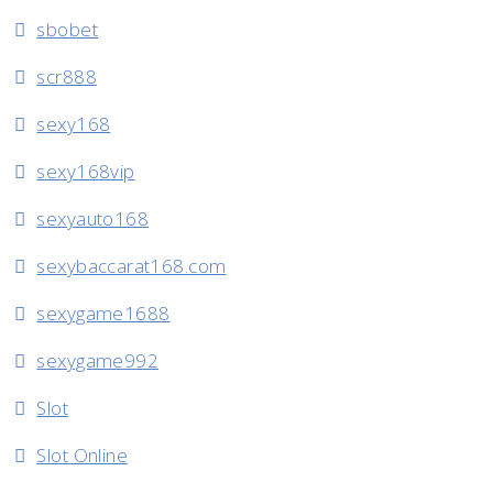
sbobet
scr888
sexy168
sexy168vip
sexyauto168
sexybaccarat168.com
sexygame1688
sexygame992
Slot
Slot Online