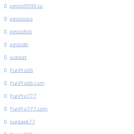
pgslot9999.co
pgslotceo
pgslotfish
pgslotth
pokbet
PunPro66
PunPro66.com
PunPro777
PunPro777.com
puntaek77