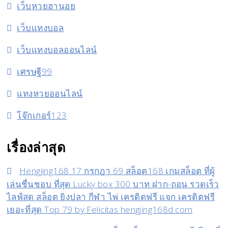
เว็บหวยฮานอย
เว็บแทงบอล
เว็บแทงบอลออนไลน์
เศรษฐี99
แทงหวยออนไลน์
โจ๊กเกอร์123
เรื่องล่าสุด
Hengjing168 17 กรกฎา 69 สล็อต168 เกมสล็อต ที่ผู้
เล่นชื่นชอบ ที่สุด Lucky box 300 บาท ฝาก-ถอน รวดเร็ว
ไลฟ์สด สล็อต ยิงปลา กีฬา ไพ่ เครดิตฟรี แจก เครดิตฟรี
เยอะที่สุด Top 79 by Felicitas hengjing168d.com