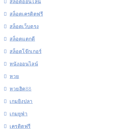
สล็อตออนไลน์
สล็อตเครดิตฟรี
สล็อตเว็บตรง
สล็อตแตกดี
สล็อตโจ๊กเกอร์
หนังออนไลน์
หวย
หวยฮิต88
เกมยิงปลา
เกมยูฟ่า
เครดิตฟรี