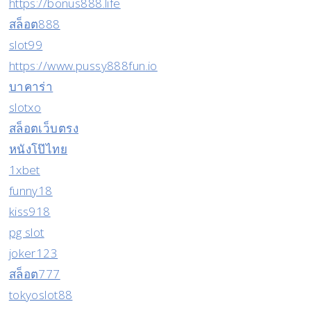
https://bonus888.life
ruay
สล็อต888
คา
slot99
สิ
https://www.pussy888fun.io
โน
บาคาร่า
ออนไลน์
slotxo
เว็บ
สล็อตเว็บตรง
เปิด
หนังโป๊ไทย
ใหม่
1xbet
ซื้อ
funny18
หวย
kiss918
ออนไลน์
pg slot
ทดลอง
joker123
เล่น
สล็อต777
Top
tokyoslot88
61