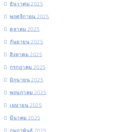
ธันวาคม 2025
พฤศจิกายน 2025
ตุลาคม 2025
กันยายน 2025
สิงหาคม 2025
กรกฎาคม 2025
มิถุนายน 2025
พฤษภาคม 2025
เมษายน 2025
มีนาคม 2025
กุมภาพันธ์ 2025