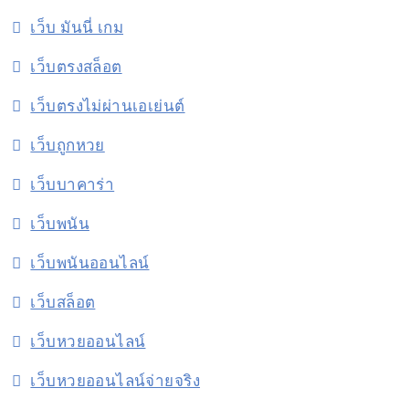
เว็บ มันนี่ เกม
เว็บตรงสล็อต
เว็บตรงไม่ผ่านเอเย่นต์
เว็บถูกหวย
เว็บบาคาร่า
เว็บพนัน
เว็บพนันออนไลน์
เว็บสล็อต
เว็บหวยออนไลน์
เว็บหวยออนไลน์จ่ายจริง