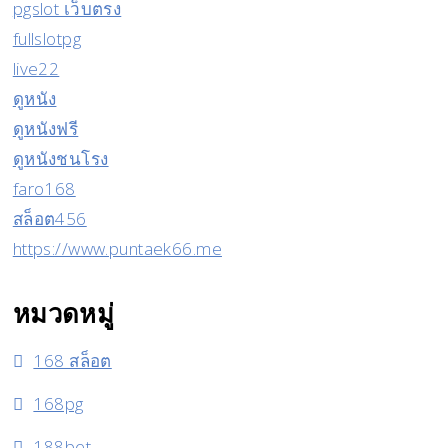
pgslot เว็บตรง
fullslotpg
live22
ดูหนัง
ดูหนังฟรี
ดูหนังชนโรง
faro168
สล็อต456
https://www.puntaek66.me
หมวดหมู่
168 สล็อต
168pg
188bet