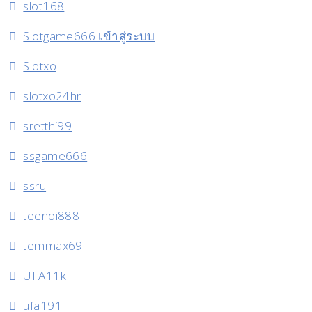
slot168
Slotgame666 เข้าสู่ระบบ
Slotxo
slotxo24hr
sretthi99
ssgame666
ssru
teenoi888
temmax69
UFA11k
ufa191