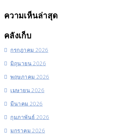
ความเห็นล่าสุด
คลังเก็บ
กรกฎาคม 2026
มิถุนายน 2026
พฤษภาคม 2026
เมษายน 2026
มีนาคม 2026
กุมภาพันธ์ 2026
มกราคม 2026