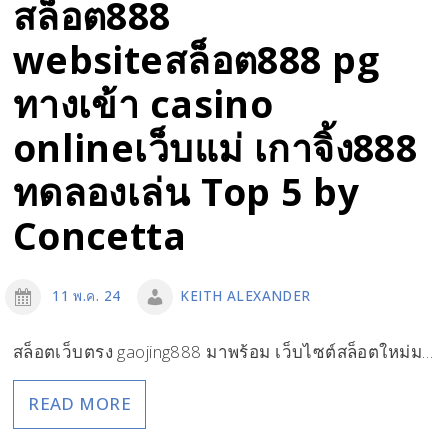
สล็อต888
10
NEW!
ล้าน
websiteสล็อต888 pg
แจก
ก็
ทอง
ทางเข้า casino
ถอน
จริง
ได้
onlineเว็บแม่ เกาจิ้ง888
ลิขสิทธิ์
สล็อต888
แท้
ทดลองเล่น Top 5 by
สมัคร
รวม
Concetta
ง่าย
เว็บ
ถอน
ดัง
ได้
ทุก
11 พ.ค. 24
KEITH ALEXANDER
จริง
ค่าย
Top
โบนัส888
สล็อตเว็บตรง gaojing888 มาพร้อม เว็บไซต์สล็อตใหม่ม…
9
ลุ้น
by
READ MORE
รวย
Bettina
ได้