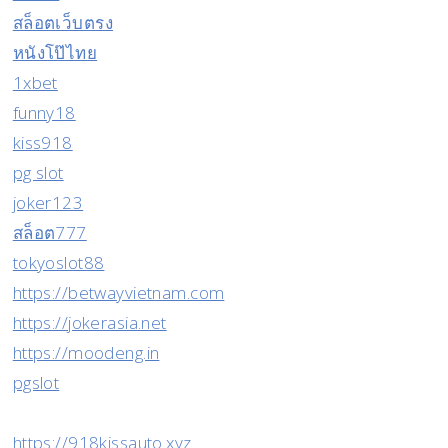
สล็อตเว็บตรง
หนังโป๊ไทย
1xbet
funny18
kiss918
pg slot
joker123
สล็อต777
tokyoslot88
https://betwayvietnam.com
https://jokerasia.net
https://moodeng.in
pgslot
https://918kissauto.xyz