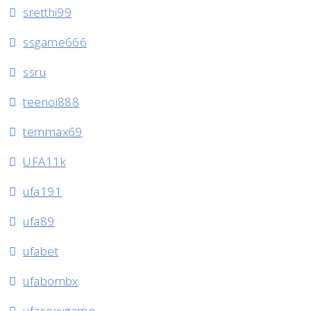
sretthi99
ssgame666
ssru
teenoi888
temmax69
UFA11k
ufa191
ufa89
ufabet
ufabombx
ufasexygame