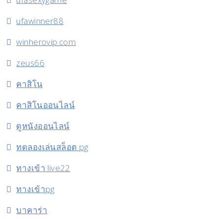
ufawinner88
winherovip.com
zeus66
คาสิโน
คาสิโนออนไลน์
ดูหนังออนไลน์
ทดลองเล่นสล็อต pg
ทางเข้า live22
ทางเข้าpg
บาคาร่า