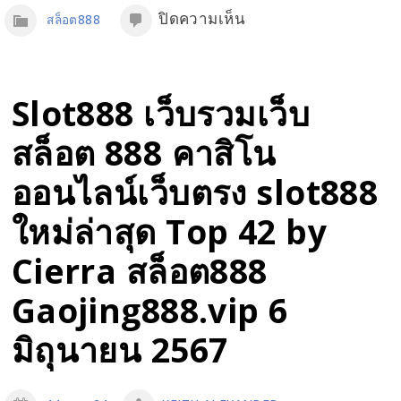
Jin888.shop
จริง
บน
ปิดความเห็น
สล็อต888
Top
สล็อต888
18
gaojing888.vip
by
3
Slot888 เว็บรวมเว็บ
Sanford
กรกฎาคม
สล็อต 888 คาสิโน
2024
สล็อต888
ออนไลน์เว็บตรง slot888
websiteสล็อต888
ใหม่ล่าสุด Top 42 by
pg
Cierra สล็อต888
ทาง
เข้า
Gaojing888.vip 6
casino
มิถุนายน 2567
onlineเว็บ
แม่
เกา