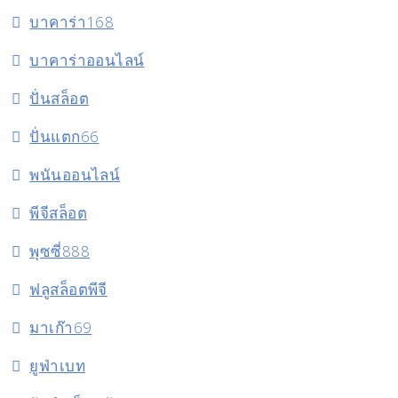
บาคาร่า168
บาคาร่าออนไลน์
ปั่นสล็อต
ปั่นแตก66
พนันออนไลน์
พีจีสล็อต
พุซซี่888
ฟลูสล็อตพีจี
มาเก๊า69
ยูฟ่าเบท