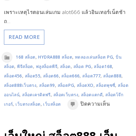
เพราะเหตุไรตอนเล่นเกม alot666 แล้วอินเทอร์เน็ตช้า
ถ…
READ MORE
,
,
,
168 สล็อต
HYDRA888 สล็อต
ทดลองเล่นสล็อต PG
ปั่น
,
,
,
,
,
,
สล็อต
พีจีสล็อต
ฟลูสล็อตพีจี
สล็อต
สล็อต PG
สล็อต168
,
,
,
,
,
,
สล็อต456
สล็อต55
สล็อต66
สล็อต666
สล็อต777
สล็อต888
,
,
,
,
,
สล็อต888เว็บตรง
สล็อต99
สล็อตPG
สล็อตXO
สล็อตพุซซี่
สล็อต
,
,
,
,
ออนไลน์
สล็อตเครดิตฟรี
สล็อตเว็บตรง
สล็อตแตกดี
สล็อตโจ๊ก
บน
,
,
ปิดความเห็น
เกอร์
เว็บตรงสล็อต
เว็บสล็อต
เว็บ
แม่
alot66
เว็บใหญ่ สล็อต888 เว็บ