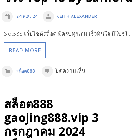
สะสม
เพชร
24 พ.ค. 24
KEITH ALEXANDER
รับ
5
Slot888 เว็บไซต์สล็อต มีครบทุกเกม เร็วทันใจ มีโปรโ…
พัน
READ MORE
เว็บ
เดิม
พัน
บน
ปิดความเห็น
สล็อต888
สุด
โบนัส888
พรี่
bonus888.asia
เมี่
15
สล็อต888
ยม
June
gaojing888.vip 3
ถอน
2567
ไม่
สล็อต888
กรกฎาคม 2024
อั้น
OPEN