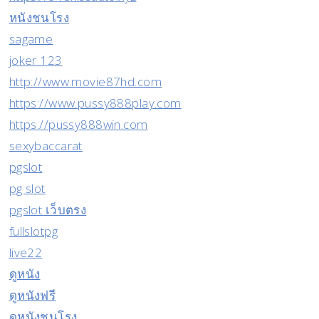
หนังชนโรง
sagame
joker 123
http://www.movie87hd.com
https://www.pussy888play.com
https://pussy888win.com
sexybaccarat
pgslot
pg slot
pgslot เว็บตรง
fullslotpg
live22
ดูหนัง
ดูหนังฟรี
ดูหนังชนโรง