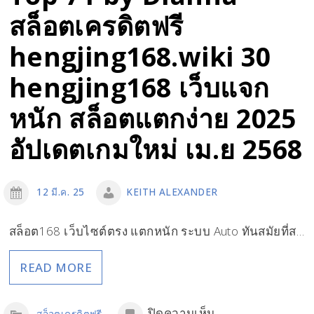
รับ
สล็อตเครดิตฟรี
ปี
hengjing168.wiki 30
ใหม่
ไทย
hengjing168 เว็บแจก
ค่าย
หนัก สล็อตแตกง่าย 2025
ดัง
เน้น
อัปเดตเกมใหม่ เม.ย 2568
คุณภาพ
สมัคร
12 มี.ค. 25
KEITH ALEXANDER
พี
จี
สล็อต168 เว็บไซต์ตรง แตกหนัก ระบบ Auto ทันสมัยที่ส…
สล็อต
ง่าย
READ MORE
รวม
เกม
บน
ปิดความเห็น
สล็อตเครดิตฟรี