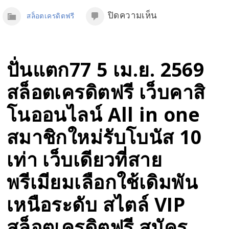
คัด
บน
ปิดความเห็น
สล็อตเครดิตฟรี
มา
Jinda55
แล้ว
11
ว่า
มิถุนายน
ปั่นแตก77 5 เม.ย. 2569
เหมาะ
26
สล็อตเครดิตฟรี เว็บคาสิ
กับ
สล็อต55
คน
เว็บ
โนออนไลน์ All in one
ไทย
อันดับ
สมาชิกใหม่รับโบนัส 10
tangtem168
1
สมัคร
เท่า เว็บเดียวที่สาย
มา
เล่น
แรง
พรีเมียมเลือกใช้เดิมพัน
ง่ายๆ
ที่สุด
เหนือระดับ สไตล์ VIP
ได้ที่
ตอน
บ้าน
นี้
สล็อตเครดิตฟรี สมัคร
16