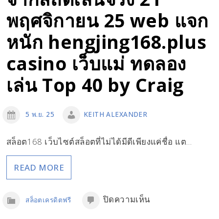
Pgslot
เล่น
พฤศจิกายน 25 web แจก
,
เยอะ
Slotxo
หนัก hengjing168.plus
ที่สุด
,
Top
casino เว็บแม่ ทดลอง
Joker
93
เล่น Top 40 by Craig
happy168
by
แตก
Jorja
ดี
Happy168.uk
5 พ.ย. 25
KEITH ALEXANDER
ถอน
สล็อต
ได้
ทดลอง
สล็อต168 เว็บไซต์สล็อตที่ไม่ได้มีดีเพียงแค่ชื่อ แต…
จริง
เล่น
Top
READ MORE
ฟรี
64
ไม่มี
by
ล็อค
บน
ปิดความเห็น
สล็อตเครดิตฟรี
Lavon
ยูส
สล็อต168