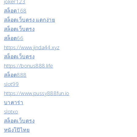
เม.ย
joker123
เกม
2568
สล็อต168
อัป
สล็อตเว็บตรง แตกง่าย
เดท
สล็อตเว็บตรง
ใหม่
สล็อต66
แถม
https://www.jinda44.xyz
สิทธิ
สล็อตเว็บตรง
พิเศษ
https://bonus888.life
เพียบ
สล็อต888
เทิร์น
slot99
เดียว
https://www.pussy888fun.io
ถอน
บาคาร่า
ได้
slotxo
ไม่
สล็อตเว็บตรง
อั้น
หนังโป๊ไทย
สล็อต