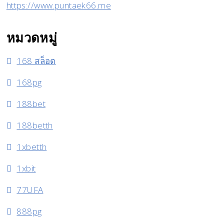
https://www.puntaek66.me
หมวดหมู่
168 สล็อต
168pg
188bet
188betth
1xbetth
1xbit
77UFA
888pg