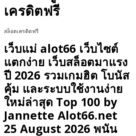
เครดิตฟรี
สล็อตเครดิตฟรี
เว็บแม่ alot66 เว็บไซต์
แตกง่าย เว็บสล็อตมาแรง
ปี 2026 รวมเกมฮิต โบนัส
คุ้ม และระบบใช้งานง่าย
ใหม่ล่าสุด Top 100 by
Jannette Alot66.net
25 August 2026 พนัน