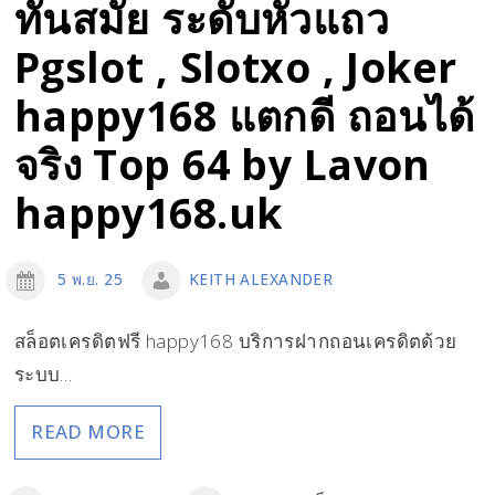
ทันสมัย ระดับหัวแถว
Top
pgslot
6
Pgslot , Slotxo , Joker
Fullslotpg.run
by
10
happy168 แตกดี ถอนได้
Lettie
pgslot
จริง Top 64 by Lavon
webแจก
หนัก
happy168.uk
ทำไม
pgslot
5 พ.ย. 25
KEITH ALEXANDER
ถึง
กลาย
สล็อตเครดิตฟรี happy168 บริการฝากถอนเครดิตด้วย
เป็น
ระบบ…
เว็บ
สล็อต
READ MORE
ที่
คน