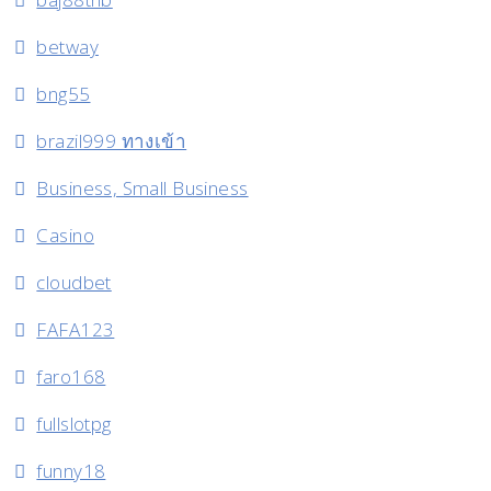
betway
bng55
brazil999 ทางเข้า
Business, Small Business
Casino
cloudbet
FAFA123
faro168
fullslotpg
funny18