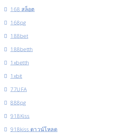
168 สล็อต
168pg
188bet
188betth
1xbetth
1xbit
77UFA
888pg
918Kiss
918kiss ดาวน์โหลด