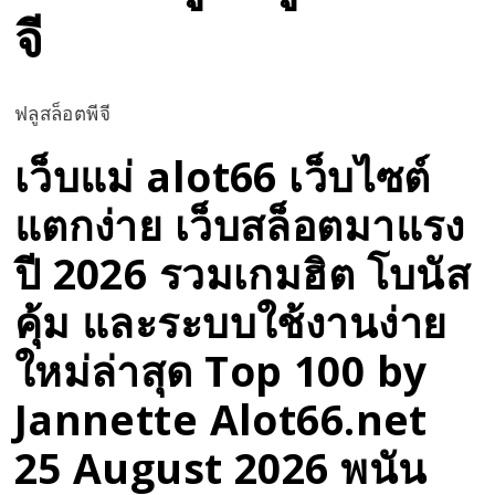
จี
ฟลูสล็อตพีจี
เว็บแม่ alot66 เว็บไซต์
แตกง่าย เว็บสล็อตมาแรง
ปี 2026 รวมเกมฮิต โบนัส
คุ้ม และระบบใช้งานง่าย
ใหม่ล่าสุด Top 100 by
Jannette Alot66.net
25 August 2026 พนัน