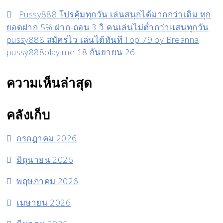
Pussy888 โปรคุ้มทุกวัน เล่นสนุกได้มากกว่าเดิม ทุก
ยอดฝาก 5% ฝาก-ถอน 3 วิ คนเล่นไม่ต่ำกว่าแสนทุกวัน
pussy888 สมัครไว เล่นได้ทันที Top 79 by Breanna
pussy888play.me 18 กันยายน 26
ความเห็นล่าสุด
คลังเก็บ
กรกฎาคม 2026
มิถุนายน 2026
พฤษภาคม 2026
เมษายน 2026