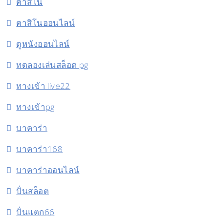
คาสิโน
คาสิโนออนไลน์
ดูหนังออนไลน์
ทดลองเล่นสล็อต pg
ทางเข้า live22
ทางเข้าpg
บาคาร่า
บาคาร่า168
บาคาร่าออนไลน์
ปั่นสล็อต
ปั่นแตก66