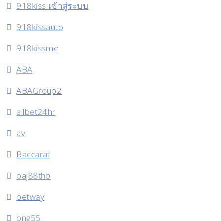
918kiss เข้าสู่ระบบ
918kissauto
918kissme
ABA
ABAGroup2
allbet24hr
av
Baccarat
baj88thb
betway
bng55