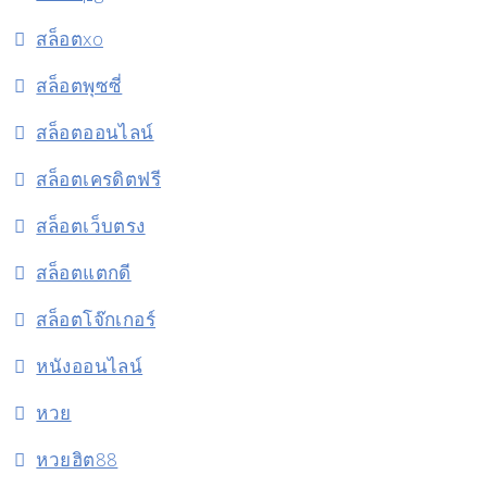
สล็อตxo
สล็อตพุซซี่
สล็อตออนไลน์
สล็อตเครดิตฟรี
สล็อตเว็บตรง
สล็อตแตกดี
สล็อตโจ๊กเกอร์
หนังออนไลน์
หวย
หวยฮิต88