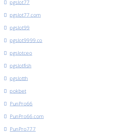
pgslot77
pgslot77.com
pgslot99
pgslot9999.co
pgslotceo
pgslotfish
pgslotth
pokbet
PunPro66
PunPro66.com
PunPro777