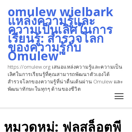
omulew wielbark
Skip
แหล่งความรู้และ
to
ความเป็นเลิศในการ
content
เรียนรู้: สำรวจโลก
ของความรู้กับ
Omulew"
https://omulew.org เสนอแหล่งความรู้และความเป็น
เลิศในการเรียนรู้ที่คุณสามารถพัฒนาตัวเองได้
สำรวจโลกของความรู้ที่น่าตื่นเต้นผ่าน Omulew และ
พัฒนาทักษะในทุกๆ ด้านของชีวิต
หมวดหมู่:
ฟลูสล็อตพี