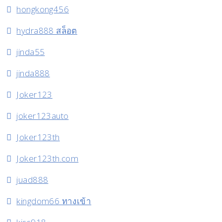
hongkong456
hydra888 สล็อต
jinda55
jinda888
Joker123
joker123auto
Joker123th
Joker123th.com
juad888
kingdom66 ทางเข้า