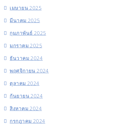
เมษายน 2025
มีนาคม 2025
กุมภาพันธ์ 2025
มกราคม 2025
ธันวาคม 2024
พฤศจิกายน 2024
ตุลาคม 2024
กันยายน 2024
สิงหาคม 2024
กรกฎาคม 2024