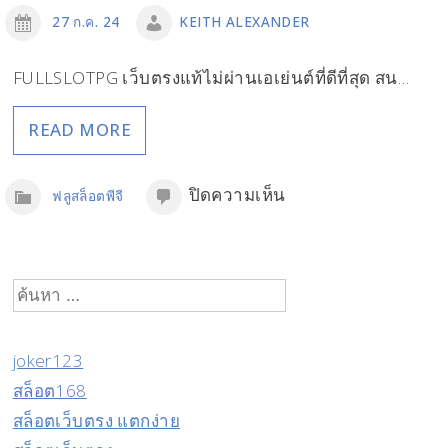
สิ
27 ก.ค. 24
KEITH ALEXANDER
โน
เว็บ
FULLSLOTPG เว็บตรงแท้ไม่ผ่านเอเย่นต์ที่ดีที่สุด สน…
เปิด
READ MORE
ใหม่
pgslot
ทดลอง
บน
ปิดความเห็น
ฟลูสล็อตพีจี
เล่น
Pgslot
Top
เว็บไซต์
63
สล็อตpgแท้
ค้นหา
by
กันยายน
สำหรับ:
Dina
24
joker123
คา
สล็อต168
สิ
สล็อตเว็บตรง แตกง่าย
โน