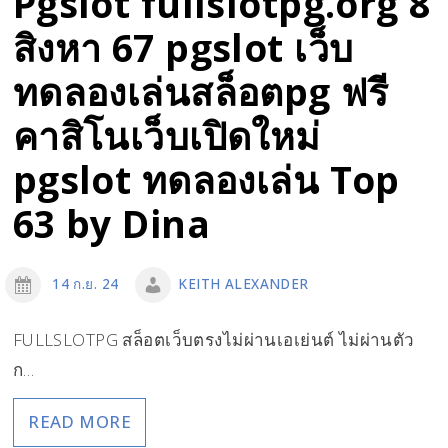
Pgslot fullslotpg.org 8
2026
fullslotpg
สิงหา 67 pgslot เว็บ
พนัน
ทดลอง
เล่น
ทดลองเล่นสล็อตpg ฟรี
Top
คาสิโนเว็บเปิดใหม่
80
pgslot ทดลองเล่น Top
by
Kenton
63 by Dina
pgslot
Fullslotpg.run
14 ก.ย. 24
KEITH ALEXANDER
10
pgslot
FULLSLOTPG สล็อตเว็บตรงไม่ผ่านเอเย่นต์ ไม่ผ่านตัว
webแจก
ก…
หนัก
ทำไม
READ MORE
pgslot