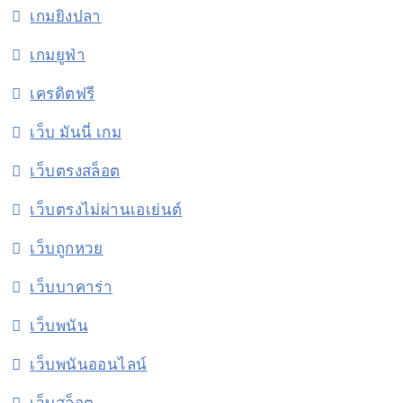
เกมยิงปลา
เกมยูฟ่า
เครดิตฟรี
เว็บ มันนี่ เกม
เว็บตรงสล็อต
เว็บตรงไม่ผ่านเอเย่นต์
เว็บถูกหวย
เว็บบาคาร่า
เว็บพนัน
เว็บพนันออนไลน์
เว็บสล็อต