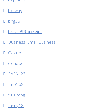
betway
bng55
brazil999 ทางเข้า
Business, Small Business
Casino
cloudbet
FAFA123
faro168
fullslotpg
funny18