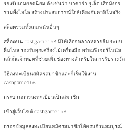
รองรับเกมยอดนิยม ดังเช่นว่า บาคาร่า รูเล็ต เสือมังกร
รวมทั้งไฮโล สร้างประสบการณ์ใกล้เคียงกับคาสิโนจริง
สล็อตรวมทั้งเกมพนันอื่นๆ
สล็อตบน cashgame168 มีให้เลือกหลากหลายธีม ระบบ
ลื่นไหล รองรับทุกเครื่องไม้เครื่องมือ พร้อมฟีเจอร์โบนัส
แล้วก็แจ็กพอตที่ช่วยเพิ่มช่องทางสำหรับในการรับรางวัล
วิธีลงทะเบียนสมัครสมาชิกและก็เริ่มใช้งาน
cashgame168
กระบวนการลงทะเบียนเป็นสมาชิก
เข้าสู่เว็บไซต์ cashgame168
กรอกข้อมูลลงทะเบียนสมัครสมาชิกให้ครบถ้วนสมบูรณ์