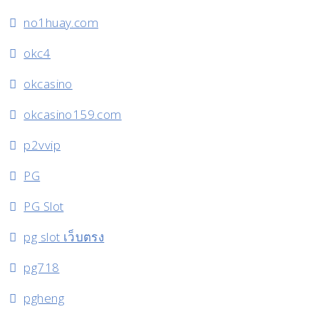
no1huay.com
okc4
okcasino
okcasino159.com
p2vvip
PG
PG Slot
pg slot เว็บตรง
pg718
pgheng