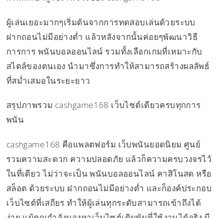
ผู้เล่นเยอะมากๆเริ่มต้นจากการทดสอบเล่นด้วยระบบ
ฝากถอนไม่มีอย่างต่ำ แล้วหลังจากนั้นค่อยๆพัฒนาวิธี
การการ พนันบอลออนไลน์ รวมทั้งเลือกเกมที่เหมาะกับ
สไตล์ของตนเอง นำมาซึ่งการทำให้สามารถสร้างผลลัพธ์
ที่สม่ำเสมอในระยะยาว
สรุปภาพรวม
cashgame168 เว็บไซต์เดียวครบทุกการ
พนัน
cashgame168 คือแพลตฟอร์ม เว็บพนันยอดนิยม ศูนย์
รวมความสะดวก ความปลอดภัย แล้วก็ความครบวงจรไว้
ในที่เดียว ไม่ว่าจะเป็น พนันบอลออนไลน์ คาสิโนสด หรือ
สล็อต ด้วยระบบ ฝากถอนไม่มีอย่างต่ำ และก็องค์ประกอบ
เว็บไซต์ที่เสถียร ทำให้ผู้เล่นทุกระดับสามารถเข้าถึงได้
ง่าย แม้คุณกำลังมองหาเว็บไซต์เดิมพันที่ใช้งานได้จริง มี