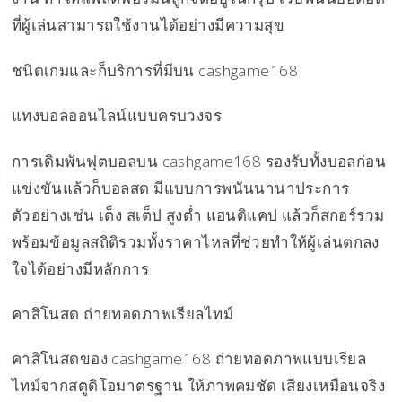
ที่ผู้เล่นสามารถใช้งานได้อย่างมีความสุข
ชนิดเกมและก็บริการที่มีบน cashgame168
แทงบอลออนไลน์แบบครบวงจร
การเดิมพันฟุตบอลบน cashgame168 รองรับทั้งบอลก่อน
แข่งขันแล้วก็บอลสด มีแบบการพนันนานาประการ
ตัวอย่างเช่น เต็ง สเต็ป สูงต่ำ แฮนดิแคป แล้วก็สกอร์รวม
พร้อมข้อมูลสถิติรวมทั้งราคาไหลที่ช่วยทำให้ผู้เล่นตกลง
ใจได้อย่างมีหลักการ
คาสิโนสด ถ่ายทอดภาพเรียลไทม์
คาสิโนสดของ cashgame168 ถ่ายทอดภาพแบบเรียล
ไทม์จากสตูดิโอมาตรฐาน ให้ภาพคมชัด เสียงเหมือนจริง