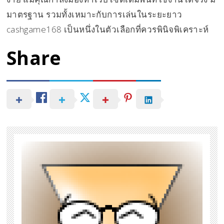
มาตรฐาน รวมทั้งเหมาะกับการเล่นในระยะยาว
cashgame168 เป็นหนึ่งในตัวเลือกที่ควรพินิจพิเคราะห์
Share