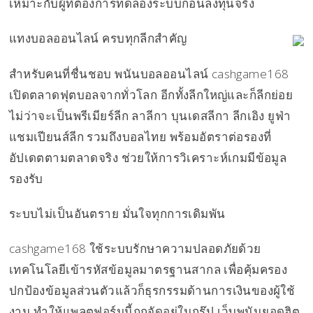
เหมาะกับผู้ที่ต้องการทดลองระบบก่อนลงทุนจริง
แทงบอลออนไลน์ ครบทุกลีกสำคัญ
สำหรับคนที่ชื่นชอบ พนันบอลออนไลน์ cashgame168
เปิดตลาดฟุตบอลจากทั่วโลก อีกทั้งลีกใหญ่และก็ลีกย่อย
ไม่ว่าจะเป็นพรีเมียร์ลีก ลาลีกา บุนเดสลีกา ลีกเอิง ยูฟ่า
แชมเปียนส์ลีก รวมถึงบอลไทย พร้อมอัตราต่อรองที่
อัปเดตตามตลาดจริง ช่วยให้การวิเคราะห์เกมมีข้อมูล
รองรับ
ระบบไม่เป็นอันตราย มั่นใจทุกการเดิมพัน
cashgame168 ใช้ระบบรักษาความปลอดภัยด้วย
เทคโนโลยีเข้ารหัสข้อมูลมาตรฐานสากล เพื่อคุ้มครอง
ปกป้องข้อมูลส่วนตัวแล้วก็ธุรกรรมด้านการเงินของผู้ใช้
งาน ทำให้แพลตฟอร์มนี้ถูกจัดอยู่ในกรุ๊ป เว็บพนันยอดฮิต