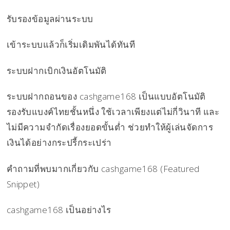
รับรองข้อมูลผ่านระบบ
เข้าระบบแล้วก็เริ่มเดิมพันได้ทันที
ระบบฝากเบิกเงินอัตโนมัติ
ระบบฝากถอนของ cashgame168 เป็นแบบอัตโนมัติ
รองรับแบงค์ไทยชั้นหนึ่ง ใช้เวลาเพียงแต่ไม่กี่วินาที และ
ไม่มีความจำกัดเรื่องยอดขั้นต่ำ ช่วยทำให้ผู้เล่นจัดการ
เงินได้อย่างกระปรี้กระเปร่า
คำถามที่พบมากเกี่ยวกับ cashgame168 (Featured
Snippet)
cashgame168 เป็นอย่างไร