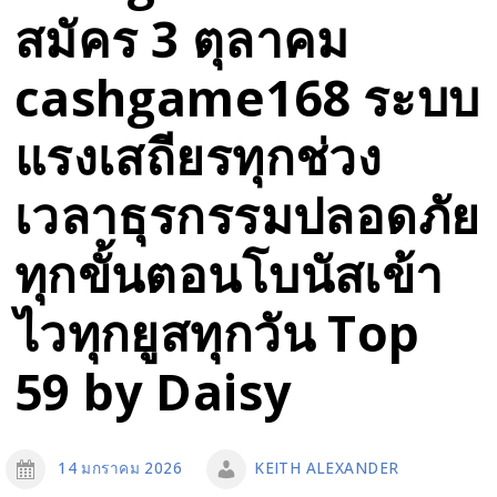
สมัคร 3 ตุลาคม
cashgame168 ระบบ
แรงเสถียรทุกช่วง
เวลาธุรกรรมปลอดภัย
ทุกขั้นตอนโบนัสเข้า
ไวทุกยูสทุกวัน Top
59 by Daisy
14 มกราคม 2026
KEITH ALEXANDER