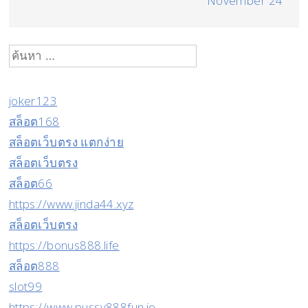
November 24
ค้นหา
สำหรับ:
joker123
สล็อต168
สล็อตเว็บตรง แตกง่าย
สล็อตเว็บตรง
สล็อต66
https://www.jinda44.xyz
สล็อตเว็บตรง
https://bonus888.life
สล็อต888
slot99
https://www.pussy888fun.io