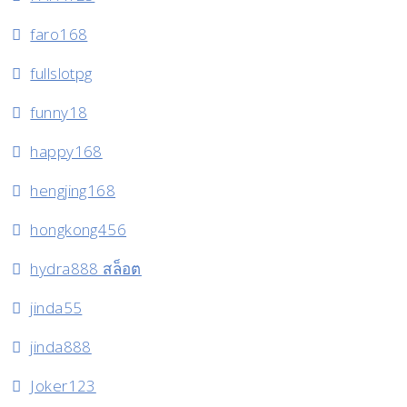
faro168
fullslotpg
funny18
happy168
hengjing168
hongkong456
hydra888 สล็อต
jinda55
jinda888
Joker123