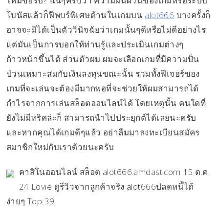
ไหมขอรับ? แน่ๆครับว่า ความผันผวนของเกมหรือระบบ
โบนัสแล้วก็ฟีพบร์พิเศษด้านในเกมบน
alot666
บางครั้งก็
อาจจะมิได้เป็นตัววินิจฉัยว่าเกมนั้นๆดีหรือไม่ดีอย่างไร
แต่มันเป็นการบอกให้ท่านรู้และประเมินเกมต่างๆ
ก้าวหน้าขึ้นได้ ส่วนตัวผม ผมจะเลือกเกมที่มีความปั่น
ป่วนเหมาะสมกับเงินลงทุนขณะนั้น รวมทั้งฟีเจอร์ของ
เกมที่จะเล่นจะต้องมีมากพอที่จะช่วยให้ผมสามารถได้
กำไรจากการเล่นสล็อตออนไลน์ได้ โดยเหตุนั้น คนใดที่
ยังไม่มีทริคล่ะก็ สามารถนำไปประยุกต์ได้เลยนะครับ
และหากคุณได้เกมดีๆแล้ว อย่าลืมมาลงทะเบียนสมัคร
สมาชิกใหม่กับเราด้วยนะครับ
คาสิโนออนไลน์ สล็อต alot666.amdast.com 15 ต.ค.
24 Lovie ดูรีวิวจากลูกค้าจริง alot666ปลดหนี้ได้
ง่ายๆ Top 39