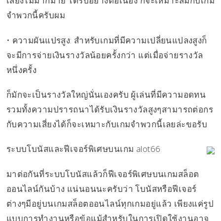
เสี่ยงไม่มากมาย ได้รับอย่างต่อเนื่อง ก็จะเหมาะสมกับเกม
จำพวกนี้ครับผม
• ความผันแปรสูง: สำหรับเกมที่มีความเปลี่ยนแปลงสูงก็
จะมีการจ่ายเงินรางวัลน้อยครั้งกว่า แต่เมื่อจ่ายรางวัล
หนึ่งครั้ง
ก็มักจะเป็นรางวัลใหญ่นั่นเองครับ ผู้เล่นที่มีความอดทน
รวมทั้งความปรารถนาได้รับเงินรางวัลสูงๆสามารถต่อกร
กับความเสี่ยงได้ก็จะเหมาะกับเกมจำพวกนี้เลยล่ะขอรับ
ระบบโบนัสและฟีเจอร์พิเศษบนเกม alot66
มาต่อกันที่ระบบโบนัสแล้วก็ฟีเจอร์พิเศษบนเกมสล็อต
ออนไลน์กันบ้าง แน่นอนนะครับว่า โบนัสหรือฟีเจอร์
ต่างๆมีอยู่บนเกมสล็อตออนไลน์ทุกเกมอยู่แล้ว เพียงแค่รูป
แบบการทำงานหรือข้อแม้สำหรับในการเปิดใช้งานอาจ