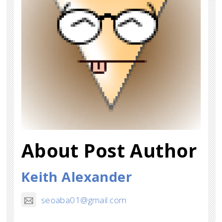
About Post Author
Keith Alexander
seoaba01@gmail.com