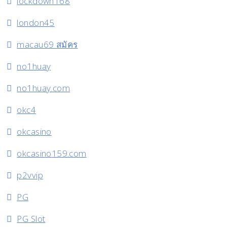
lockdown168
london45
macau69 สมัคร
no1huay
no1huay.com
okc4
okcasino
okcasino159.com
p2vvip
PG
PG Slot