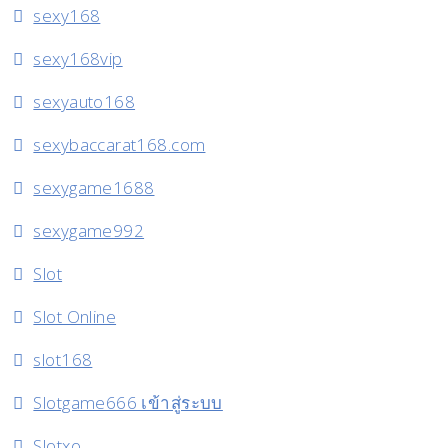
sexy168
sexy168vip
sexyauto168
sexybaccarat168.com
sexygame1688
sexygame992
Slot
Slot Online
slot168
Slotgame666 เข้าสู่ระบบ
Slotxo