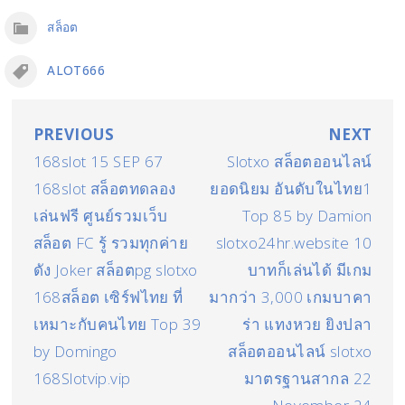
สล็อต
ALOT666
แนะแนว
PREVIOUS
NEXT
168slot 15 SEP 67
Slotxo สล็อตออนไลน์
เรื่อง
168slot สล็อตทดลอง
ยอดนิยม อันดับในไทย1
เล่นฟรี ศูนย์รวมเว็บ
Top 85 by Damion
สล็อต FC รู้ รวมทุกค่าย
slotxo24hr.website 10
ดัง Joker สล็อตpg slotxo
บาทก็เล่นได้ มีเกม
168สล็อต เซิร์ฟไทย ที่
มากว่า 3,000 เกมบาคา
เหมาะกับคนไทย Top 39
ร่า แทงหวย ยิงปลา
by Domingo
สล็อตออนไลน์ slotxo
168Slotvip.vip
มาตรฐานสากล 22