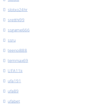
slotxo24hr
sretthi99
ssgame666
ssru
teenoi888
temmax69
UFA11k
ufa191
ufa89
ufabet