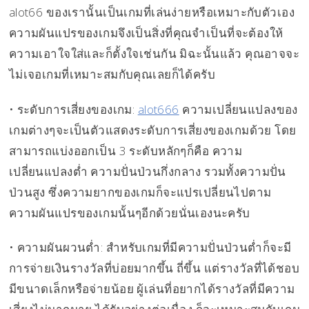
alot66 ของเรานั้นเป็นเกมที่เล่นง่ายหรือเหมาะกับตัวเอง
ความผันแปรของเกมจึงเป็นสิ่งที่คุณจำเป็นที่จะต้องให้
ความเอาใจใส่และก็ตั้งใจเช่นกัน มิฉะนั้นแล้ว คุณอาจจะ
ไม่เจอเกมที่เหมาะสมกับคุณเลยก็ได้ครับ
• ระดับการเสี่ยงของเกม:
alot666
ความเปลี่ยนแปลงของ
เกมต่างๆจะเป็นตัวแสดงระดับการเสี่ยงของเกมด้วย โดย
สามารถแบ่งออกเป็น 3 ระดับหลักๆก็คือ ความ
เปลี่ยนแปลงต่ำ ความปั่นป่วนกึ่งกลาง รวมทั้งความปั่น
ป่วนสูง ซึ่งความยากของเกมก็จะแปรเปลี่ยนไปตาม
ความผันแปรของเกมนั้นๆอีกด้วยนั่นเองนะครับ
• ความผันผวนต่ำ: สำหรับเกมที่มีความปั่นป่วนต่ำก็จะมี
การจ่ายเงินรางวัลที่บ่อยมากขึ้น ถี่ขึ้น แต่รางวัลที่ได้ชอบ
มีขนาดเล็กหรือจ่ายน้อย ผู้เล่นที่อยากได้รางวัลที่มีความ