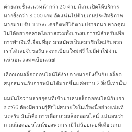
ค่ายเกมชั้นแนวหน้ากว่า 20 ค่าย มีเกมเปิดให้บริการ
มากยิ่งกว่า 3,000 เกม อัดแน่นไปด้วยเกมประสิทธิภาพ
มากมาย รับ alot66 เครดิตฟรีได้ตามปรารถนา หากคุณ
ไม่ได้อยากคลาดโอกาสรวมทั้งประสบการณ์สำหรับเพื่อ
การทำเงินที่เยี่ยมที่สุด มาสมัครเป็นสมาชิกใหม่กับพวก
เราได้เลยจ๊ะขอรับ ลงทะเบียนใหม่ฟรี ไม่มีค่าใช้จ่าย
แน่นอน ลงทะเบียนเลย!
เลือกเกมสล็อตออนไลน์ให้ง่ายดายมากยิ่งขึ้นกับ สล็อต
สนุกสนานกับการพนันได้มากขึ้นแค่ทราบ 2 สิ่งนี้เท่านั้น!
ผมมั่นใจว่าหลายๆคนที่เข้ามาเล่นสล็อตออนไลน์กับเรา
alot66 ต้องมีความรู้สึกไม่สบายใจในเรื่องนี้อย่างแน่แท้
นะครับ มันก็คือ การเลือกเกมสล็อตออนไลน์ แน่นอนว่า
เกมสล็อตออนไลน์ของพวกเรามีไม่น้อยเลยทีเดียวเกม