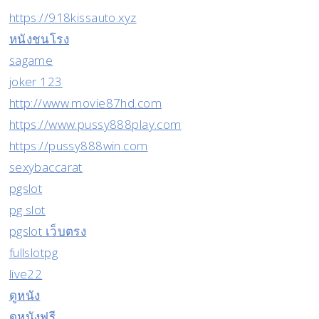
https://918kissauto.xyz
หนังชนโรง
sagame
joker 123
http://www.movie87hd.com
https://www.pussy888play.com
https://pussy888win.com
sexybaccarat
pgslot
pg slot
pgslot เว็บตรง
fullslotpg
live22
ดูหนัง
ดูหนังฟรี