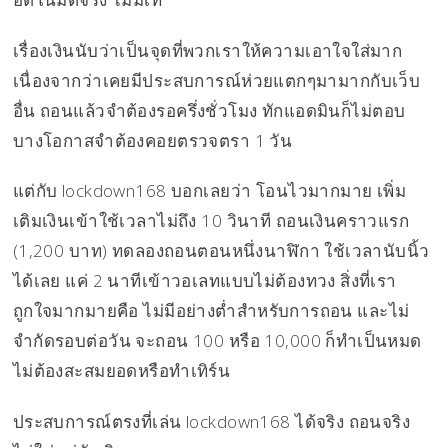
เรื่องเงินนับว่าเป็นจุดที่พวกเราให้ความเอาใจใส่มาก
เนื่องจากว่าเคยมีประสบการณ์ห่วยแตกๆมามากกับเว็บ
อื่น ถอนแล้วจำต้องรอครึ่งชั่วโมง ทักแอดมินก็ไม่ตอบ
บางโอกาสจำต้องคอยตรวจตรา 1 วัน
แต่กับ lockdown168 บอกเลยว่า โอนไวมากมาย เพิ่ม
เติมเงินเข้าใช้เวลาไม่ถึง 10 วินาที ถอนเงินคราวแรก
(1,200 บาท) ทดลองถอนตอนหนึ่งนาฬิกา ใช้เวลานับนิ้ว
ได้เลย แค่ 2 นาทีเข้าวอเลทแบบไม่ต้องทวง สิ่งที่เรา
ถูกใจมากมายคือ ไม่มีอย่างต่ำสำหรับการถอน และไม่
จำกัดรอบต่อวัน จะถอน 100 หรือ 10,000 ก็ทำเป็นหมด
ไม่ต้องสะสมยอดหรือทำเทิร์น
ประสบการณ์ตรงที่เล่น lockdown168 ได้จริง ถอนจริง