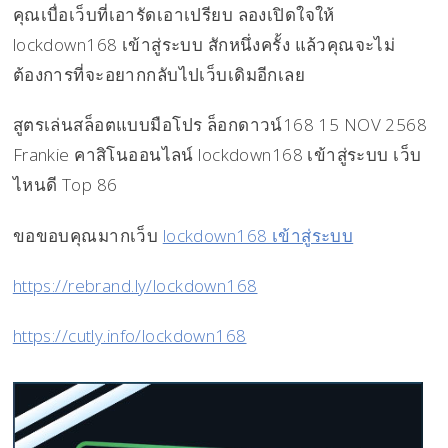
คุณเบื่อเว็บที่เอารัดเอาเปรียบ ลองเปิดใจให้
lockdown168 เข้าสู่ระบบ สักหนึ่งครั้ง แล้วคุณจะไม่
ต้องการที่จะอยากกลับไปเว็บเดิมอีกเลย
สูตรเล่นสล็อตแบบมือโปร ล็อกดาวน์168 15 NOV 2568
Frankie คาสิโนออนไลน์ lockdown168 เข้าสู่ระบบ เว็บ
ไหนดี Top 86
ขอขอบคุณมากเว็บ
lockdown168 เข้าสู่ระบบ
https://rebrand.ly/lockdown168
https://cutly.info/lockdown168