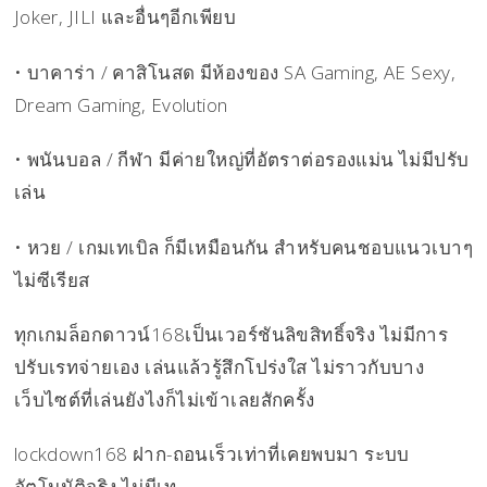
Joker, JILI และอื่นๆอีกเพียบ
• บาคาร่า / คาสิโนสด มีห้องของ SA Gaming, AE Sexy,
Dream Gaming, Evolution
• พนันบอล / กีฬา มีค่ายใหญ่ที่อัตราต่อรองแม่น ไม่มีปรับ
เล่น
• หวย / เกมเทเบิล ก็มีเหมือนกัน สำหรับคนชอบแนวเบาๆ
ไม่ซีเรียส
ทุกเกมล็อกดาวน์168เป็นเวอร์ชันลิขสิทธิ์จริง ไม่มีการ
ปรับเรทจ่ายเอง เล่นแล้วรู้สึกโปร่งใส ไม่ราวกับบาง
เว็บไซต์ที่เล่นยังไงก็ไม่เข้าเลยสักครั้ง
lockdown168 ฝาก-ถอนเร็วเท่าที่เคยพบมา ระบบ
อัตโนมัติจริง ไม่มีเท