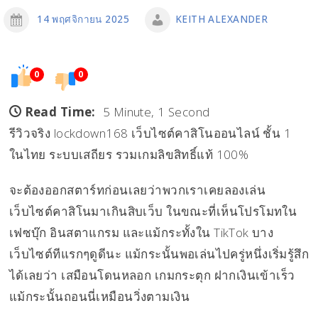
14 พฤศจิกายน 2025
KEITH ALEXANDER
0
0
Read Time:
5 Minute, 1 Second
รีวิวจริง lockdown168 เว็บไซต์คาสิโนออนไลน์ ชั้น 1
ในไทย ระบบเสถียร รวมเกมลิขสิทธิ์แท้ 100%
จะต้องออกสตาร์ทก่อนเลยว่าพวกเราเคยลองเล่น
เว็บไซต์คาสิโนมาเกินสิบเว็บ ในขณะที่เห็นโปรโมทใน
เฟซบุ๊ก อินสตาแกรม และแม้กระทั้งใน TikTok บาง
เว็บไซต์ทีแรกๆดูดีนะ แม้กระนั้นพอเล่นไปครู่หนึ่งเริ่มรู้สึก
ได้เลยว่า เสมือนโดนหลอก เกมกระตุก ฝากเงินเข้าเร็ว
แม้กระนั้นถอนนี่เหมือนวิ่งตามเงิน