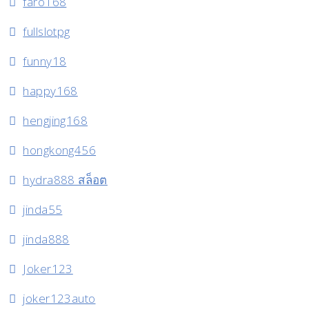
faro168
fullslotpg
funny18
happy168
hengjing168
hongkong456
hydra888 สล็อต
jinda55
jinda888
Joker123
joker123auto