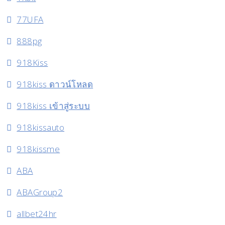
77UFA
888pg
918Kiss
918kiss ดาวน์โหลด
918kiss เข้าสู่ระบบ
918kissauto
918kissme
ABA
ABAGroup2
allbet24hr