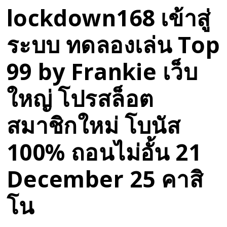
lockdown168 เข้าสู่
ระบบ ทดลองเล่น Top
99 by Frankie เว็บ
ใหญ่ โปรสล็อต
สมาชิกใหม่ โบนัส
100% ถอนไม่อั้น 21
December 25 คาสิ
โน