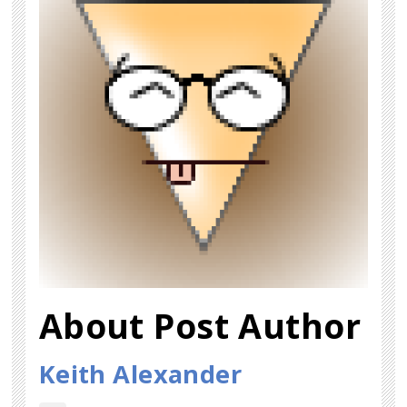
About Post Author
Keith Alexander