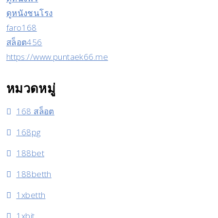
ดูหนังชนโรง
faro168
สล็อต456
https://www.puntaek66.me
หมวดหมู่
168 สล็อต
168pg
188bet
188betth
1xbetth
1xbit