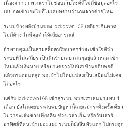
เนื่องจากว่า พวกเราไม่ชอบเว็บไซต์ที่ไม่มีข้อมูลอะไร
เลย กดเข้าเกมไปก็ไม่เคยทราบว่าเกมจากค่ายไหน
ระบบข้างหลังบ้านของ lockdown168 เสถียรเกินคาด
ไม่มีค้าง ไม่มีจอดำให้เสียอารมณ์
ถ้าหากคุณเป็นสายสล็อตหรือบาคาร่าจะเข้าใจดีว่า
ระบบที่ไม่เสถียร เป็นฝันร้ายเลย เล่นๆอยู่แล้วหลุด เข้า
ใหม่แล้วเงินหาย หรือบางคราวโบนัสเข้าพอดิบพอดี
แล้วกระดอนหลุด พอเข้าไปใหม่แปลงเป็นเสมือนไม่เคย
ได้อะไร
แต่กับ lockdown168 เข้าสู่ระบบ พวกเราเล่นมาแทบ 4
เดือน ยังไม่เคยประสบพบปัญหานี้เลยแม้กระทั้งครั้งเดียว
ไม่ว่าจะเล่นช่วงเที่ยงคืน ช่วงเวลาเย็น หรือวันเสาร์
อาทิตย์ที่คนเข้าเยอะแยะ ระบบก็ยังลื่นหัวแตก ไม่กระตุก