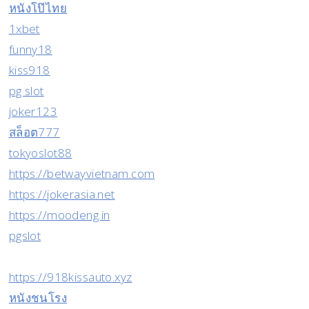
หนังโป๊ไทย
1xbet
funny18
kiss918
pg slot
joker123
สล็อต777
tokyoslot88
https://betwayvietnam.com
https://jokerasia.net
https://moodeng.in
pgslot
https://918kissauto.xyz
หนังชนโรง