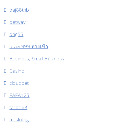
baj88thb
betway
bng55
brazil999 ทางเข้า
Business, Small Business
Casino
cloudbet
FAFA123
faro168
fullslotpg