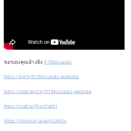
ขอขอบคุณอ้างอิง
918kissauto
https://bit.ly/918kissauto-website
https://rebrand.ly/918kissauto-website
https://cutt.ly/RrqxYahH
https://shorturl.asia/oGW3p