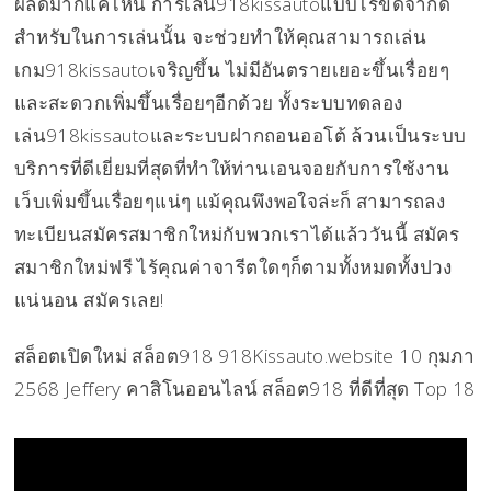
ผลดีมากแค่ไหน การเล่น918kissautoแบบไร้ขีดจำกัด
สำหรับในการเล่นนั้น จะช่วยทำให้คุณสามารถเล่น
เกม918kissautoเจริญขึ้น ไม่มีอันตรายเยอะขึ้นเรื่อยๆ
และสะดวกเพิ่มขึ้นเรื่อยๆอีกด้วย ทั้งระบบทดลอง
เล่น918kissautoและระบบฝากถอนออโต้ ล้วนเป็นระบบ
บริการที่ดีเยี่ยมที่สุดที่ทำให้ท่านเอนจอยกับการใช้งาน
เว็บเพิ่มขึ้นเรื่อยๆแน่ๆ แม้คุณพึงพอใจล่ะก็ สามารถลง
ทะเบียนสมัครสมาชิกใหม่กับพวกเราได้แล้ววันนี้ สมัคร
สมาชิกใหม่ฟรี ไร้คุณค่าจารีตใดๆก็ตามทั้งหมดทั้งปวง
แน่นอน สมัครเลย!
สล็อตเปิดใหม่ สล็อต918 918Kissauto.website 10 กุมภา
2568 Jeffery คาสิโนออนไลน์ สล็อต918 ที่ดีที่สุด Top 18