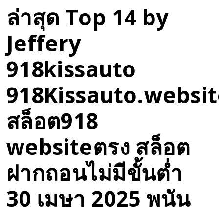
ล่าสุด Top 14 by
Jeffery
918kissauto
918Kissauto.websit
สล็อต918
websiteตรง สล็อต
ฝากถอนไม่มีขั้นต่ำ
30 เมษา 2025 พนัน