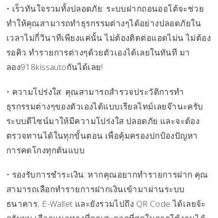
• เร็วทันใจรวมทั้งปลอดภัย: ระบบฝากถอนออโต้จะช่วย
ทำให้คุณสามารถทำธุรกรรมต่างๆได้อย่างปลอดภัยใน
เวลาไม่กี่วินาทีเพียงแค่นั้น ไม่ต้องติดต่อแอดไม่น ไม่ต้อง
รอคิว ทำรายการต่างๆด้วยตัวเองได้เลยในทันที มา
ลอง918kissautoกันได้เลย!
• ความโปร่งใส: คุณสามารถสำรวจประวัติการทำ
ธุรกรรมต่างๆของตัวเองได้แบบเรียลไทม์เลยจ๊านะครับ
ระบบดีไซน์มาให้มีความโปร่งใส ปลอดภัย และจะต้อง
ตรวจทานได้ในทุกขั้นตอน เพื่อคุ้มครองปกป้องปัญหา
การคดโกงทุกต้นแบบ
• รองรับการชำระเงิน: หากคุณอยากทำรายการฝาก คุณ
สามารถเลือกทำรายการฝากเงินเข้ามาผ่านระบบ
ธนาคาร, E-Wallet และยังรวมไปถึง QR Code ได้เลยจ้ะ