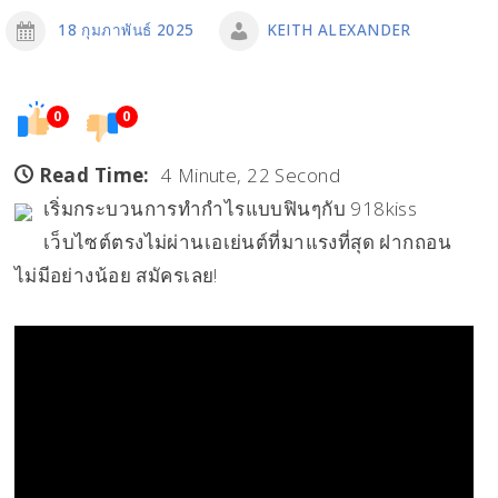
18 กุมภาพันธ์ 2025
KEITH ALEXANDER
0
0
Read Time:
4 Minute, 22 Second
เริ่มกระบวนการทำกำไรแบบฟินๆกับ 918kiss
เว็บไซต์ตรงไม่ผ่านเอเย่นต์ที่มาแรงที่สุด ฝากถอน
ไม่มีอย่างน้อย สมัครเลย!