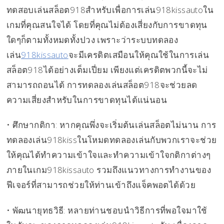
ทดสอบเล่นสล็อต918สำหรับเพื่อการเล่น918kissautoใน
เกมที่คุณสนใจได้ โดยที่คุณไม่ต้องเสี่ยงกับการขาดทุน
ใดๆก็ตามทั้งหมดทั้งปวง เพราะว่าระบบทดลอง
เล่น
918kissauto
จะมีเครดิตเสมือนให้คุณใช้ในการเล่น
สล็อต918ได้อย่างเต็มเปี่ยม เพียงแต่เครดิตพวกนี้จะไม่
สามารถถอนได้ การทดลองเล่นสล็อต918จะช่วยลด
ความเสี่ยงสำหรับในการขาดทุนได้แน่นอน
• ศึกษากติกา: หากคุณพึ่งจะเริ่มต้นเล่นสล็อตไม่นาน การ
ทดลองเล่น918kissในโหมดทดลองเล่นกับพวกเราจะช่วย
ให้คุณได้ทำความเข้าใจและทำความเข้าใจกติกาต่างๆ
ภายในเกม918kissauto รวมถึงแนวทางการทำงานของ
ฟีเจอร์ที่สามารถช่วยให้ท่านเข้าถึงแจ็คพอตได้ด้วย
• พัฒนายุทธวิธี: หลายท่านชอบนำวิธีการที่พอใจมาใช้