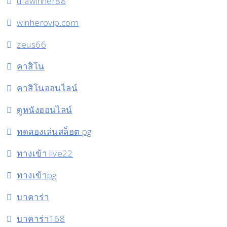
ufawinner88
winherovip.com
zeus66
คาสิโน
คาสิโนออนไลน์
ดูหนังออนไลน์
ทดลองเล่นสล็อต pg
ทางเข้า live22
ทางเข้าpg
บาคาร่า
บาคาร่า168