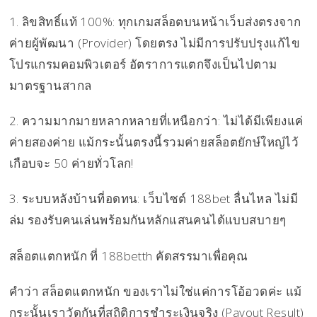
1. ลิขสิทธิ์แท้ 100%: ทุกเกมสล็อตบนหน้าเว็บส่งตรงจาก
ค่ายผู้พัฒนา (Provider) โดยตรง ไม่มีการปรับปรุงแก้ไข
โปรแกรมคอมพิวเตอร์ อัตราการแตกจึงเป็นไปตาม
มาตรฐานสากล
2. ความมากมายหลากหลายที่เหนือกว่า: ไม่ได้มีเพียงแค่
ค่ายสองค่าย แม้กระนั้นตรงนี้รวมค่ายสล็อตยักษ์ใหญ่ไว้
เกือบจะ 50 ค่ายทั่วโลก!
3. ระบบหลังบ้านที่อดทน: เว็บไซต์ 188bet ลื่นไหล ไม่มี
ล่ม รองรับคนเล่นพร้อมกันหลักแสนคนได้แบบสบายๆ
สล็อตแตกหนัก ที่ 188betth คัดสรรมาเพื่อคุณ
คำว่า สล็อตแตกหนัก ของเราไม่ใช่แค่การโอ้อวดค่ะ แม้
กระนั้นเราวัดกันที่สถิติการชำระเงินจริง (Payout Result)