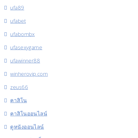
ufa89
ufabet
ufabombx
ufasexygame
ufawinner88
winherovip.com
zeus66
คาสิโน
คาสิโนออนไลน์
ดูหนังออนไลน์