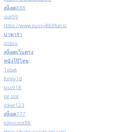
สล็อต888
slot99
https://www.pussy888fun.io
บาคาร่า
slotxo
สล็อตเว็บตรง
หนังโป๊ไทย
1xbet
funny18
kiss918
pg slot
joker123
สล็อต777
tokyoslot88
https://betwayvietnam.com