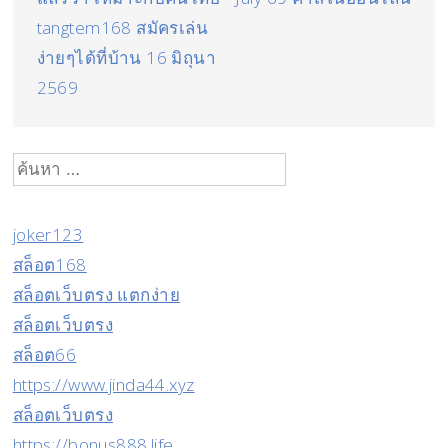
tangtem168 สมัครเล่น
ง่ายๆได้ที่บ้าน 16 มิถุนา
2569
ค้นหา
สำหรับ:
joker123
สล็อต168
สล็อตเว็บตรง แตกง่าย
สล็อตเว็บตรง
สล็อต66
https://www.jinda44.xyz
สล็อตเว็บตรง
https://bonus888.life