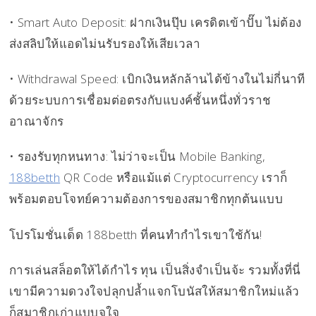
• Smart Auto Deposit: ฝากเงินปุ๊บ เครดิตเข้าปั๊บ ไม่ต้อง
ส่งสลิปให้แอดไม่นรับรองให้เสียเวลา
• Withdrawal Speed: เบิกเงินหลักล้านได้ข้างในไม่กี่นาที
ด้วยระบบการเชื่อมต่อตรงกับแบงค์ชั้นหนึ่งทั่วราช
อาณาจักร
• รองรับทุกหนทาง: ไม่ว่าจะเป็น Mobile Banking,
188betth
QR Code หรือแม้แต่ Cryptocurrency เราก็
พร้อมตอบโจทย์ความต้องการของสมาชิกทุกต้นแบบ
โปรโมชั่นเด็ด 188betth ที่คนทำกำไรเขาใช้กัน!
การเล่นสล็อตให้ได้กำไร ทุน เป็นสิ่งจำเป็นจ้ะ รวมทั้งที่นี่
เขามีความดวงใจปลุกปล้ำแจกโบนัสให้สมาชิกใหม่แล้ว
ก็สมาชิกเก่าแบบจุใจ