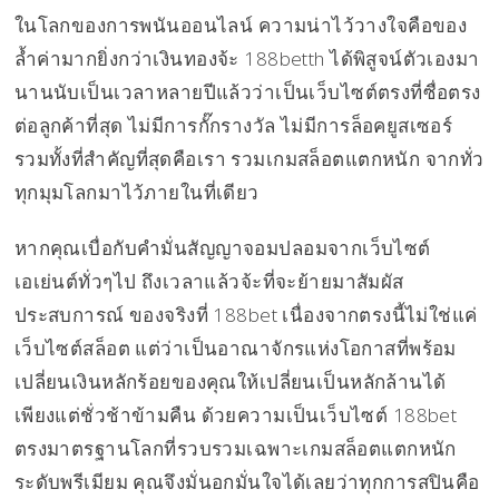
ในโลกของการพนันออนไลน์ ความน่าไว้วางใจคือของ
ล้ำค่ามากยิ่งกว่าเงินทองจ้ะ 188betth ได้พิสูจน์ตัวเองมา
นานนับเป็นเวลาหลายปีแล้วว่าเป็นเว็บไซต์ตรงที่ซื่อตรง
ต่อลูกค้าที่สุด ไม่มีการกั๊กรางวัล ไม่มีการล็อคยูสเซอร์
รวมทั้งที่สำคัญที่สุดคือเรา รวมเกมสล็อตแตกหนัก จากทั่ว
ทุกมุมโลกมาไว้ภายในที่เดียว
หากคุณเบื่อกับคำมั่นสัญญาจอมปลอมจากเว็บไซต์
เอเย่นต์ทั่วๆไป ถึงเวลาแล้วจ้ะที่จะย้ายมาสัมผัส
ประสบการณ์ ของจริงที่ 188bet เนื่องจากตรงนี้ไม่ใช่แค่
เว็บไซต์สล็อต แต่ว่าเป็นอาณาจักรแห่งโอกาสที่พร้อม
เปลี่ยนเงินหลักร้อยของคุณให้เปลี่ยนเป็นหลักล้านได้
เพียงแต่ชั่วช้าข้ามคืน ด้วยความเป็นเว็บไซต์ 188bet
ตรงมาตรฐานโลกที่รวบรวมเฉพาะเกมสล็อตแตกหนัก
ระดับพรีเมียม คุณจึงมั่นอกมั่นใจได้เลยว่าทุกการสปินคือ