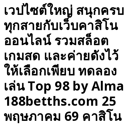
เวปไซต์ใหญ่ สนุกครบ
ทุกสายกับเว็บคาสิโน
ออนไลน์ รวมสล็อต
เกมสด และค่ายดังไว้
ให้เลือกเพียบ ทดลอง
เล่น Top 98 by Alma
188betths.com 25
พฤษภาคม 69 คาสิโน