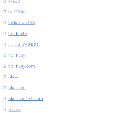
live22
live22slot
lockdown168
london45
macau69 สมัคร
no1huay
no1huay.com
okc4
okcasino
okcasino159.com
p2vvip