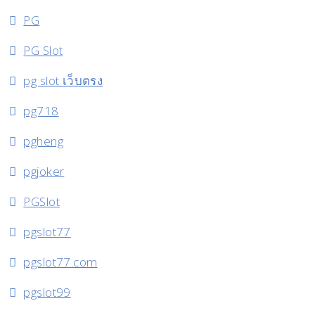
PG
PG Slot
pg slot เว็บตรง
pg718
pgheng
pgjoker
PGSlot
pgslot77
pgslot77.com
pgslot99