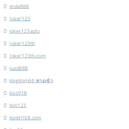
jinda888
Joker123
joker123auto
Joker123th
Joker123th.com
juad888
kingdom66 ทางเข้า
kiss918
lion123
lionth168.com