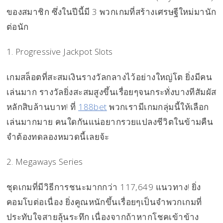
ของสมาชิก ซึ่งในปีนี้มี 3 พวกเกมที่สร้างเศรษฐีใหม่มานัก
ต่อนัก
1. Progressive Jackpot Slots
เกมสล็อตที่สะสมเงินรางวัลกลางไว้อย่างใหญ่โต ยิ่งมีคน
เล่นมาก รางวัลยิ่งสะสมสูงขึ้นเรื่อยๆจนกระทั่งบางทีสัมผัส
หลักสิบล้านบาท! ที่
188bet
พวกเรามีเกมกลุ่มนี้ให้เลือก
เล่นมากมาย คนใดกันแน่อยากรวยแปลงชีวิตในข้ามคืน
จำต้องทดลองหมวดนี้เลยจ้ะ
2. Megaways Series
ชุดเกมที่มีวิธีการชนะมากกว่า 117,649 แนวทาง! ยิ่ง
คอมโบต่อเนื่อง ยิ่งคูณหนักขึ้นเรื่อยๆเป็นจำพวกเกมที่
ประทับใจสายลุ้นระทึก เนื่องจากถ้าหากโชคเข้าข้าง