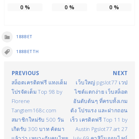
0
%
0
%
0
%
188BET
188BETTH
แนะแนว
PREVIOUS
NEXT
สล็อตเครดิตฟรี แทงเต็ม
เว็บใหญ่ pgslot77 เวป
เรื่อง
โปรจัดเต็ม Top 98 by
ไซต์แตกง่าย เว็บสล็อต
Florene
อันดับต้นๆ ที่ครบทั้งเกม
Tangtem168c.com
ดัง โปรแรง และฝากถอน
สมาชิกใหม่รับ 500 วัน
เร็ว เครดิตฟรี Top 11 by
เกิดรับ 300 บาท คัดมา
Austin Pgslot77.art 27
แล้วว่า เหมาะกับคนไทย
July 69 คาสิโนออนไลน์