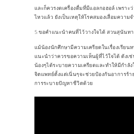
และก็ควรงดเครื่องดื่มที่มีแอลกอฮอล์ เพราะว
ไหวแล้ว ยังเป็นเหตุให้โรคสมองเสื่อมความจำ
5.ขอคำแนะนำคนที่ไว้วางใจได้ สวนสุนันทา
แม้น้องนักศึกษามีความเครียดในเรื่องเร
แนะนำว่าควรขอความเห็นผู้ที่ไว้ใจได้ ดังเช่
น้องๆได้ระบายความเครียดและทำให้มีกำลังใ
จิตแพทย์ตั้งแต่เนิ่นๆจะช่วยป้องกันอาการร้า
การระบายปัญหาชีวิตด้วย