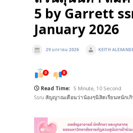
5 by Garrett ss
January 2026
29 มกราคม 2026
KEITH ALEXAND
0
0
Read Time:
5 Minute, 10 Second
Ssru สัญญาณเตือนว่าน้องๆนิสิตเรียนหนักเ