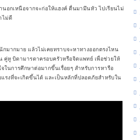
่านอกเหนือจากจะก่อให้แฮงค์ ตื่นมามึนหัว ไปเรียนไม่
ไม่ดี
ียนหนักมากมาย แล้วไม่เคยทราบจะหาทางออกตรงไหน
น คู่หู บิดามารดาครอบครัวหรือจิตแพทย์ เพื่อช่วยให้
จในการศึกษาต่อมากขึ้นเรื่อยๆ สำหรับการหารือ
ยแรงที่จะเกิดขึ้นได้ และเป็นหลักที่ปลอดภัยสำหรับใน