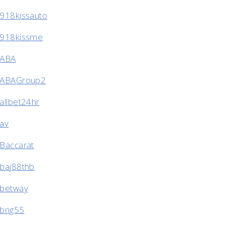
918kissauto
918kissme
ABA
ABAGroup2
allbet24hr
av
Baccarat
baj88thb
betway
bng55