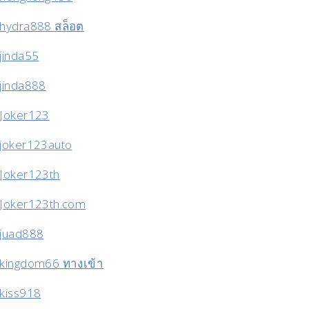
hydra888 สล็อต
jinda55
jinda888
Joker123
joker123auto
Joker123th
Joker123th.com
juad888
kingdom66 ทางเข้า
kiss918