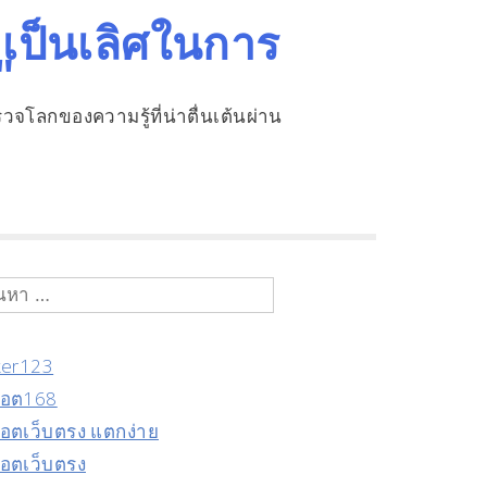
เป็นเลิศในการ
"
จโลกของความรู้ที่น่าตื่นเต้นผ่าน
นหา
หรับ:
ker123
็อต168
็อตเว็บตรง แตกง่าย
็อตเว็บตรง