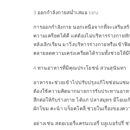
3.ออกกำลังกายสม่ำเสมอ ssru
การออกกำลังกาย นอกเหนือจากที่จะเสริมสร้
ความเครียดได้ดี แต่ต้องไม่บริหารร่างกาย
หลังเลิกเรียน มาวิ่งบริหารร่างกายหรือเข้าฟ
คลายลดความเคร่งเครียดได้รวมทั้งช่วยให้มีจ
4.ทานอาหารที่มีคุณประโยชน์ สวนสุนันทา
อาหารจะช่วยเข้าไปปรับปรุงแก้ไขซ่อนแซมรว
ต้องใช้ความคิดมากมายการรับประทานอาหารท
สึกต่อให้กับร่างกาย ได้แก่ ปลาสมุทร มีโอเม
ผักโขม คะน้า บร็อคโคลี่ ช่วยในเรื่องของคว
อย่างเช่น สตอเบอรี่แครนเบอรี่ บลูเบอร์ปรี่