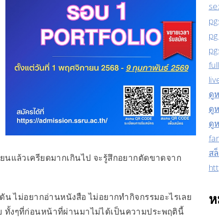
se
pg
pg
pg
ful
li
ดู
ดู
ดู
fa
สล
เรียนแล้วเครียดมากเกินไป จะรู้สึกอยากตัดขาดจาก
ht
ห
กดดัน ไม่อยากอ่านหนังสือ ไม่อยากทำกิจกรรมอะไรเลย
ั้งๆที่ก่อนหน้าที่ผ่านมาไม่ได้เป็นความประพฤตินี้