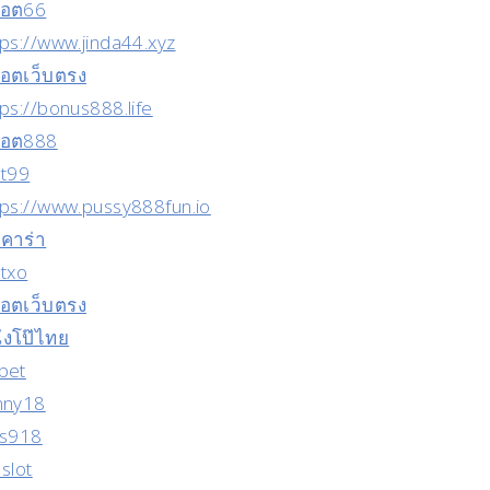
็อต66
tps://www.jinda44.xyz
็อตเว็บตรง
tps://bonus888.life
็อต888
ot99
tps://www.pussy888fun.io
คาร่า
otxo
็อตเว็บตรง
ังโป๊ไทย
bet
nny18
ss918
 slot