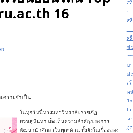
สล
ru.ac.th 16
ht
สล
ht
สล
sl
ER
ht
บา
sl
สล
หน
กินความจำเป็น
1x
fu
ในทุกวันนี้ทางมหาวิทยาลัยราชภัฏ
ki
สวนสุนันทา เล็งเห็นความสำคัญของการ
pg
พัฒนานักศึกษาในทุกๆด้าน ทั้งยังในเรื่องของ