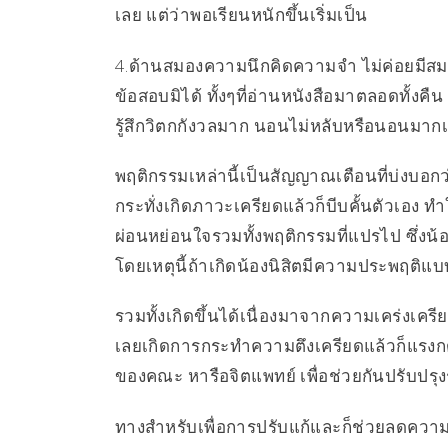
เลย แต่ว่าพอเรียนหนักขึ้นเริ่มเป็น
4.ด้านสมองความนึกคิดความจำ ไม่ค่อยมีสมา
ข้อสอบมิได้ ทั้งๆที่อ่านหนังสือมาตลอดทั้ง
รู้สึกวิตกกังวลมาก นอนไม่หลับหรือนอนมาก
พฤติกรรมเหล่านี้เป็นสัญญาณเตือนที่บ่งบอก
กระทั่งเกิดภาวะเครียดแล้วก็บีบคั้นตัวเอง 
ผ่อนหย่อนใจรวมทั้งพฤติกรรมที่แปรไป ซึ่งน้อ
โดยเหตุนี้ถ้าเกิดน้องนิสิตมีความประพฤติแบบ
รวมทั้งเกิดขึ้นได้เนื่องมาจากความเคร่งเครีย
เลยเกิดการกระทำความตึงเครียดแล้วก็แรงกดด
ของคณะ หารือจิตแพทย์ เพื่อช่วยกันปรับปรุงร
ทางสำหรับเพื่อการปรับแก้และก็ช่วยลดความเ