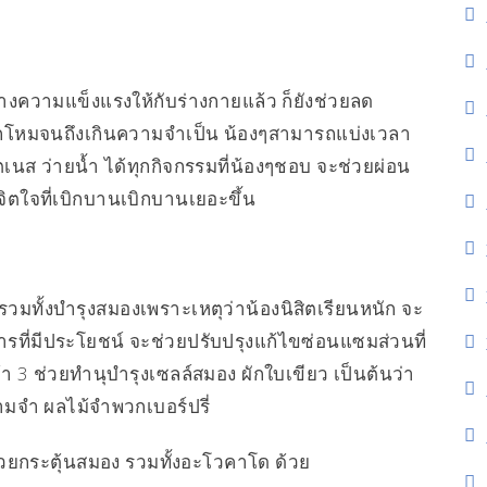
างความแข็งแรงให้กับร่างกายแล้ว ก็ยังช่วยลด
หักโหมจนถึงเกินความจำเป็น น้องๆสามารถแบ่งเวลา
ิตเนส ว่ายน้ำ ได้ทุกกิจกรรมที่น้องๆชอบ จะช่วยผ่อน
ิตใจที่เบิกบานเบิกบานเยอะขึ้น
มทั้งบำรุงสมองเพราะเหตุว่าน้องนิสิตเรียนหนัก จะ
ี่มีประโยชน์ จะช่วยปรับปรุงแก้ไขซ่อนแซมส่วนที่
ก้า 3 ช่วยทำนุบำรุงเซลล์สมอง ผักใบเขียว เป็นต้นว่า
ามจำ ผลไม้จำพวกเบอร์ปรี่
 ช่วยกระตุ้นสมอง รวมทั้งอะโวคาโด ด้วย