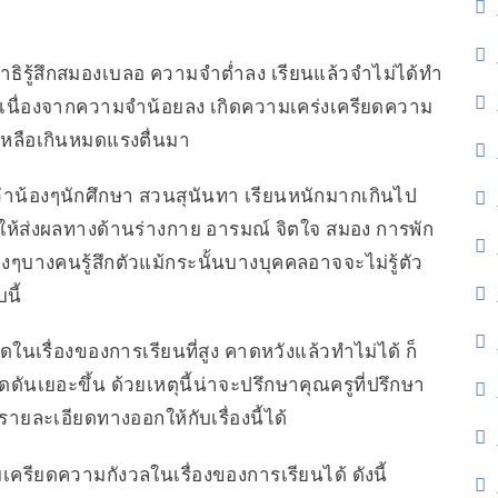
ธิรู้สึกสมองเบลอ ความจำต่ำลง เรียนแล้วจำไม่ได้ทำ
คืน เนื่องจากความจำน้อยลง เกิดความเคร่งเครียดความ
เหลือเกินหมดแรงตื่นมา
ว่าน้องๆนักศึกษา สวนสุนันทา เรียนหนักมากเกินไป
ทำให้ส่งผลทางด้านร่างกาย อารมณ์ จิตใจ สมอง การพัก
งๆบางคนรู้สึกตัวแม้กระนั้นบางบุคคลอาจจะไม่รู้ตัว
นี้
ดในเรื่องของการเรียนที่สูง คาดหวังแล้วทำไม่ได้ ก็
ันเยอะขึ้น ด้วยเหตุนี้น่าจะปรึกษาคุณครูที่ปรึกษา
ายละเอียดทางออกให้กับเรื่องนี้ได้
ครียดความกังวลในเรื่องของการเรียนได้ ดังนี้