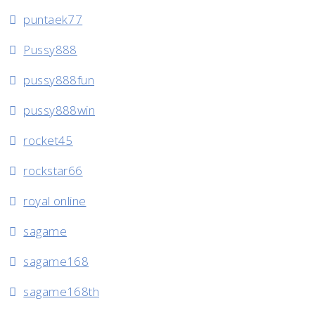
puntaek77
Pussy888
pussy888fun
pussy888win
rocket45
rockstar66
royal online
sagame
sagame168
sagame168th