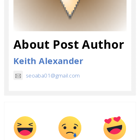
About Post Author
Keith Alexander
seoaba01@gmail.com