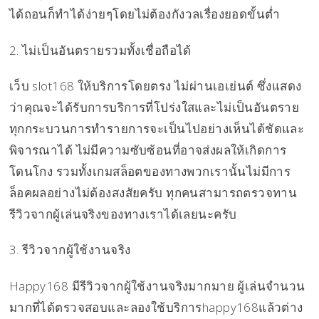
ได้ถอนก็ทำได้ง่ายๆโดยไม่ต้องกังวลเรื่องยอดขั้นต่ำ
2. ไม่เป็นอันตรายรวมทั้งเชื่อถือได้
เว็บ slot168 ให้บริการโดยตรง ไม่ผ่านเอเย่นต์ ซึ่งแสดง
ว่าคุณจะได้รับการบริการที่โปร่งใสและไม่เป็นอันตราย
ทุกกระบวนการทำรายการจะเป็นไปอย่างเห็นได้ชัดและ
พิจารณาได้ ไม่มีความซับซ้อนที่อาจส่งผลให้เกิดการ
โดนโกง รวมทั้งเกมสล็อตของทางพวกเรานั้นไม่มีการ
ล็อคผลอย่างไม่ต้องสงสัยครับ ทุกคนสามารถตรวจทาน
รีวิวจากผู้เล่นจริงของทางเราได้เลยนะครับ
3. รีวิวจากผู้ใช้งานจริง
Happy168 มีรีวิวจากผู้ใช้งานจริงมากมาย ผู้เล่นจำนวน
มากที่ได้ตรวจสอบและลองใช้บริการhappy168แล้วต่าง