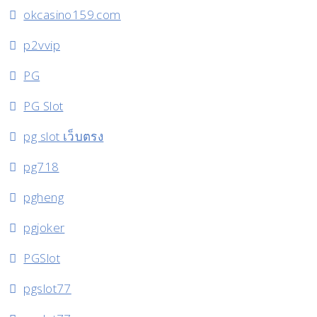
okcasino159.com
p2vvip
PG
PG Slot
pg slot เว็บตรง
pg718
pgheng
pgjoker
PGSlot
pgslot77