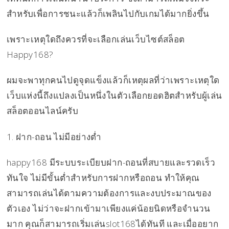
สำหรับเพื่อการชนะแล้วก็เพลินไปกับเกมได้มากยิ่งขึ้น
เพราะเหตุใดถึงควรที่จะเลือกเล่นเว็บไซต์สล็อต
Happy168?
ผมจะพาทุกคนไปดูจุดแข็งแล้วก็เหตุผลที่ว่าเพราะเหตุใด
เว็บแห่งนี้ถึงแปลงเป็นหนึ่งในตัวเลือกยอดฮิตสำหรับผู้เล่น
สล็อตออนไลน์ครับ
1. ฝาก-ถอน ไม่มีอย่างต่ำ
happy168 มีระบบระเบียบฝาก-ถอนที่สบายและรวดเร็ว
ทันใจ ไม่มีขั้นต่ำสำหรับการฝากหรือถอน ทำให้คุณ
สามารถเล่นได้ตามความต้องการและงบประมาณของ
ตัวเอง ไม่ว่าจะฝากเข้ามาเพียงแค่น้อยนิดหรือจำนวน
มาก คุณก็สามารถเริ่มเล่นslot168ได้ทันที และเมื่ออยาก