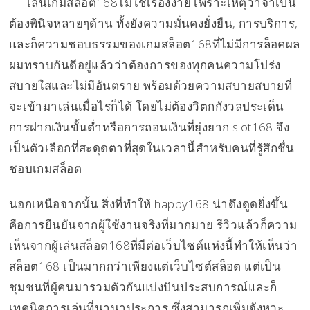
เล่นเกมสล็อต168ไม่ใช่เรื่องง่าย เพราะเหตุว่าจำเป็น
ต้องพินิจหลายๆด้าน ทั้งยังความมั่นคงยั่งยืน, การบริการ,
และก็ความชอบธรรมของเกมสล็อต168ที่ไม่มีการล็อคผล
ผมทราบกันดีอยู่แล้วว่าต้องการของทุกคนความโปร่ง
สบายใสและไม่มีอันตราย พร้อมด้วยความสบายสบายที่
จะเข้ามาเล่นเมื่อไรก็ได้ โดยไม่ต้องวิตกกังวลประเด็น
การฝากเงินขั้นต่ำหรือการถอนเงินที่ยุ่งยาก slot168 จึง
เป็นตัวเลือกที่สะดุดตาที่สุดในเวลานี้สำหรับคนที่รู้สึกชื่น
ชอบเกมสล็อต
นอกเหนือจากนั้น สิ่งที่ทำให้ happy168 น่าดึงดูดยิ่งขึ้น
คือการยืนยันจากผู้ใช้งานจริงที่มากมาย รีวิวแล้วก็ความ
เห็นจากผู้เล่นสล็อต168ที่มีต่อเว็บไซต์แห่งนี้ทำให้เห็นว่า
สล็อต168 เป็นมากกว่าเพียงแต่เว็บไซต์สล็อต แต่เป็น
ชุมชนที่ผู้คนมารวมตัวกันแบ่งปันประสบการณ์และก็
เทคนิคการเล่นที่นานาประการ ซึ่งสามารถเพิ่มจังหวะ