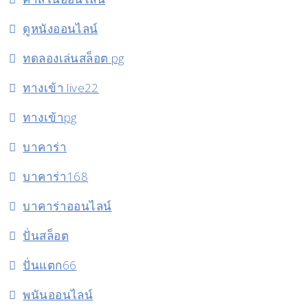
ดูหนังออนไลน์
ทดลองเล่นสล็อต pg
ทางเข้า live22
ทางเข้าpg
บาคาร่า
บาคาร่า168
บาคาร่าออนไลน์
ปั่นสล็อต
ปั่นแตก66
พนันออนไลน์