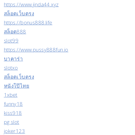
https://www.jinda44.xyz
สล็อตเว็บตรง
https://bonus888.life
สล็อต888
slot99
https://www.pussy888fun.io
บาคาร่า
slotxo
สล็อตเว็บตรง
หนังโป๊ไทย
1xbet
funny18
kiss918
pg slot
joker123