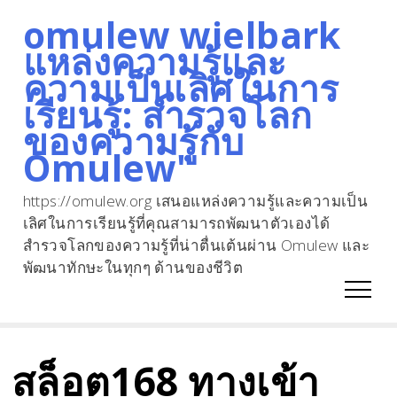
omulew wielbark
Skip
แหล่งความรู้และ
to
ความเป็นเลิศในการ
content
เรียนรู้: สำรวจโลก
ของความรู้กับ
Omulew"
https://omulew.org เสนอแหล่งความรู้และความเป็น
เลิศในการเรียนรู้ที่คุณสามารถพัฒนาตัวเองได้
สำรวจโลกของความรู้ที่น่าตื่นเต้นผ่าน Omulew และ
พัฒนาทักษะในทุกๆ ด้านของชีวิต
สล็อต168 ทางเข้า