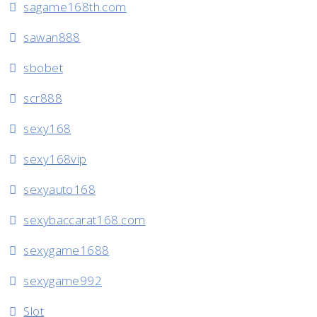
sagame168th.com
sawan888
sbobet
scr888
sexy168
sexy168vip
sexyauto168
sexybaccarat168.com
sexygame1688
sexygame992
Slot