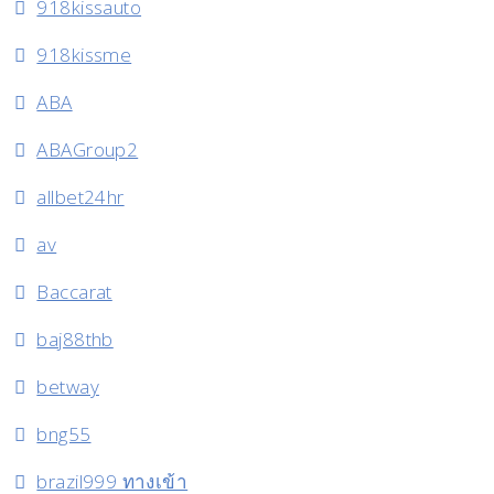
918kissauto
918kissme
ABA
ABAGroup2
allbet24hr
av
Baccarat
baj88thb
betway
bng55
brazil999 ทางเข้า